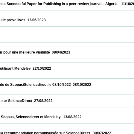
uccessful Paper for Publishing in a peer review journal – Algeria    11/10/2023        
ve lives  13/06/2023                            
        
 une meilleure visibilité  08/04/2023                            
sant Mendeley  22/10/2022                            
de Scopus/Sciencedirect le 08/10/2022  08/10/2022                            
ienceDirect  27/08/2022                            
, Sciencedirect et Mendeley.  13/08/2022                            
ecommandation personnalisée sur ScienceDirect.  30/07/2022                          