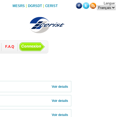
Langue:
|
|
MESRS
DGRSDT
CERIST
F.A.Q
          
Voir details 
Voir details 
Voir details 