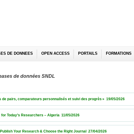
SES DE DONNEES
OPEN ACCESS
PORTAILS
FORMATIONS
es bases de données SNDL
irs, comparateurs personnalisés et suivi des progrès »  19/05/2026                  
r Today’s Researchers – Algeria  11/05/2026                            
sh Your Research & Choose the Right Journal  27/04/2026                            