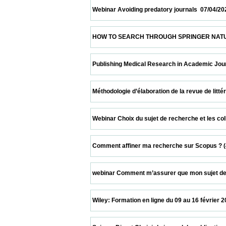
 Webinar Avoiding predatory journals  07/04/2021        
 HOW TO SEARCH THROUGH SPRINGER NATURE PLATFOR
 Publishing Medical Research in Academic Journals  06
 Méthodologie d’élaboration de la revue de littérature  
 Webinar Choix du sujet de recherche et les collaborat
 Comment affiner ma recherche sur Scopus ? (45 min) 
 webinar Comment m’assurer que mon sujet de recherc
 Wiley: Formation en ligne du 09 au 16 février 2021  09