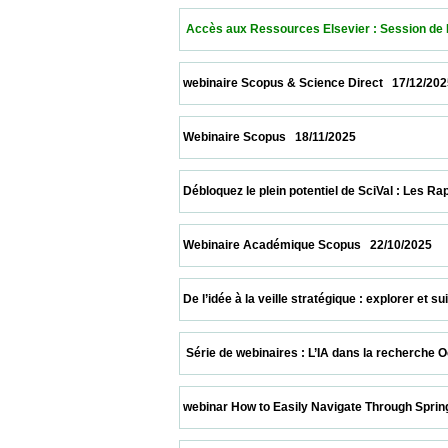
  Accès aux Ressources Elsevier : Session de Format
 webinaire Scopus & Science Direct   17/12/2025         
 Webinaire Scopus   18/11/2025                            
 Débloquez le plein potentiel de SciVal : Les Rapports
 Webinaire Académique Scopus   22/10/2025              
 De l’idée à la veille stratégique : explorer et suiv
  Série de webinaires : L’IA dans la recherche October
 webinar How to Easily Navigate Through Springer Nat