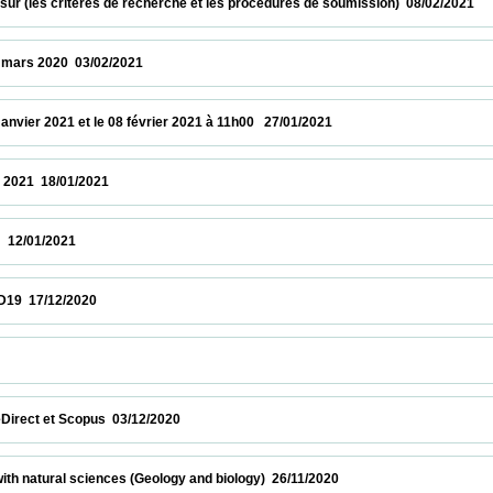
 (les critères de recherche et les procédures de soumission)  08/02/2021              
020  03/02/2021                            
r 2021 et le 08 février 2021 à 11h00   27/01/2021                            
18/01/2021                            
2021                            
12/2020                            
           
et Scopus  03/12/2020                            
atural sciences (Geology and biology)  26/11/2020                            