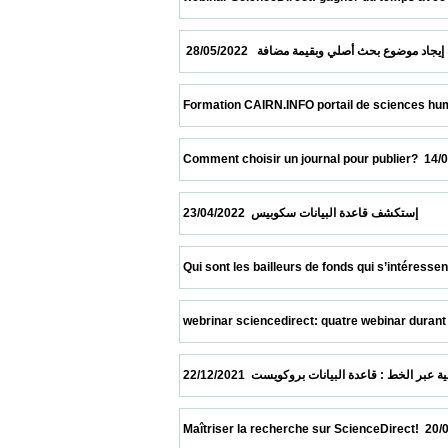
 Formation CAIRN.INFO portail de sciences humaines e
 Comment choisir un journal pour publier?  14/05/2022  
 انات سكوبيس  23/04/2022
 Qui sont les bailleurs de fonds qui s’intéressent le 
 webrinar sciencedirect: quatre webinar durant le mois
 Maîtriser la recherche sur ScienceDirect!  20/06/2021  