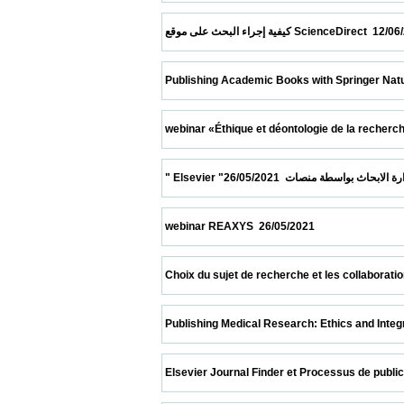
 كيفية إجراء البحث على موقع ScienceDirect 
 Publishing Academic Books with Springer Nature  10/0
 webinar «Éthique et déontologie de la recherche scie
 webinar REAXYS  26/05/2021                            
 Choix du sujet de recherche et les collaborations» 2
 Publishing Medical Research: Ethics and Integrity  08/
 Elsevier Journal Finder et Processus de publication  0