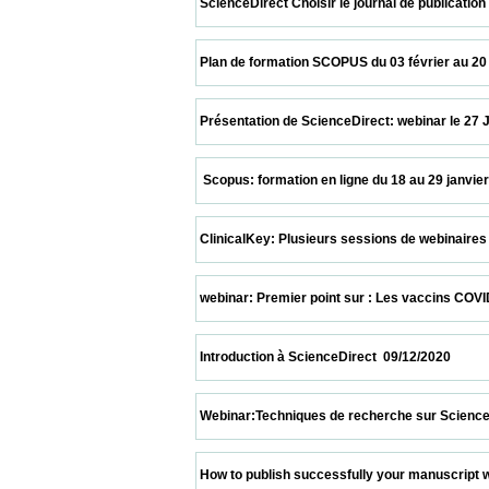
 ScienceDirect Choisir le journal de publication sur
 Plan de formation SCOPUS du 03 février au 20 mars 2
 Présentation de ScienceDirect: webinar le 27 Janvie
  Scopus: formation en ligne du 18 au 29 janvier 2021  
 ClinicalKey: Plusieurs sessions de webinaires   12/01/
 webinar: Premier point sur : Les vaccins COVID19  17/
 Introduction à ScienceDirect  09/12/2020                 
 Webinar:Techniques de recherche sur ScienceDirect 
 How to publish successfully your manuscript with n