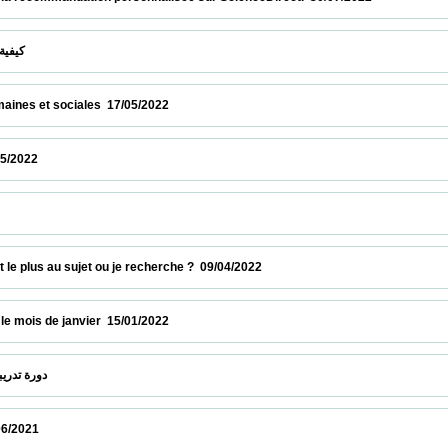
  كيفية إيجاد موضوع بحث أصلي وبقيمة مضافة   28/05/2022                            
t sociales  17/05/2022                            
                          
إستكشف قاعدة البي                            
plus au sujet ou je recherche ?  09/04/2022                            
 de janvier  15/01/2022                            
 دورة تدريبية عبر الخط : قاعدة البيانات بروكويست  22/12/2021                            
                          