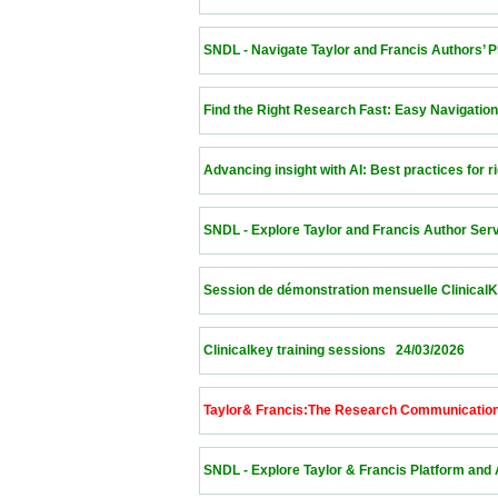
 SNDL - Navigate Taylor and Francis Authors’ Platf
 Find the Right Research Fast: Easy Navigation of th
 Advancing insight with AI: Best practices for rigorou
 SNDL - Explore Taylor and Francis Author Services
 Session de démonstration mensuelle ClinicalKey   25/
 Clinicalkey training sessions   24/03/2026                
 Taylor& Francis:The Research Communication Lab  
 SNDL - Explore Taylor & Francis Platform and Autho