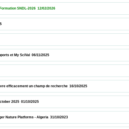
ion SNDL-2026  12/02/2026                            
                   
 et My SciVal  06/11/2025                            
              
re efficacement un champ de recherche  16/10/2025                            
 2025  01/10/2025                            
ure Platforms - Algeria  31/10/2023                            