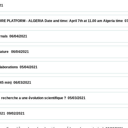
                    
M - ALGERIA Date and time: April 7th at 11.00 am Algeria time  07/04/2021    
/04/2021                            
 06/04/2021                            
ions  05/04/2021                            
 06/03/2021                            
he a une évolution scientifique ?  05/03/2021                            
/02/2021                            