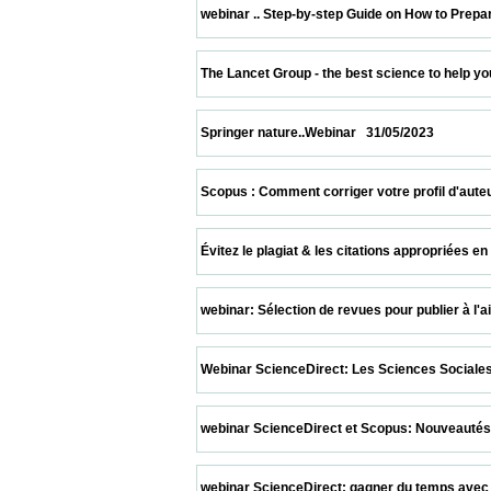
 webinar .. Step-by-step Guide on How to Prepare a S
 The Lancet Group - the best science to help you impro
 Springer nature..Webinar   31/05/2023                    
 Scopus : Comment corriger votre profil d'auteur pour
 Évitez le plagiat & les citations appropriées en utili
 webinar: Sélection de revues pour publier à l'aide 
 Webinar ScienceDirect: Les Sciences Sociales sur Sc
 webinar ScienceDirect et Scopus: Nouveautés Scopus
 webinar ScienceDirect: gagner du temps avec la r