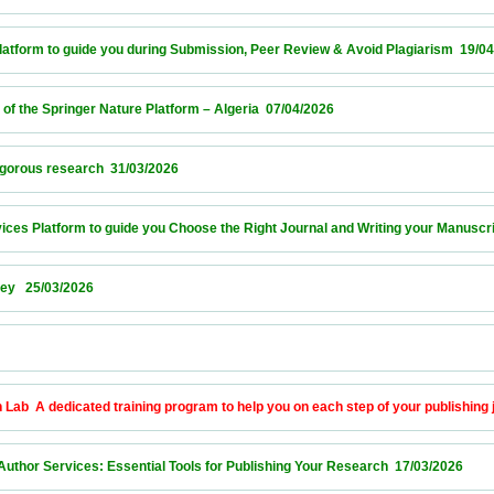
orm to guide you during Submission, Peer Review & Avoid Plagiarism  19/04/2026      
e Springer Nature Platform – Algeria  07/04/2026                            
s research  31/03/2026                            
 Platform to guide you Choose the Right Journal and Writing your Manuscript  26/03/2
03/2026                            
            
A dedicated training program to help you on each step of your publishing journey  18
r Services: Essential Tools for Publishing Your Research  17/03/2026                 