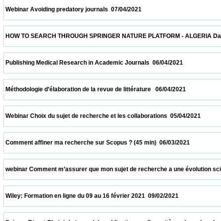
 Webinar Avoiding predatory journals  07/04/2021                            
 HOW TO SEARCH THROUGH SPRINGER NATURE PLATFORM - ALGERIA Date and time: Apr
 Publishing Medical Research in Academic Journals  06/04/2021                          
 Méthodologie d’élaboration de la revue de littérature   06/04/2021                         
 Webinar Choix du sujet de recherche et les collaborations  05/04/2021                   
 Comment affiner ma recherche sur Scopus ? (45 min)  06/03/2021                       
 webinar Comment m’assurer que mon sujet de recherche a une évolution scientifique 
 Wiley: Formation en ligne du 09 au 16 février 2021  09/02/2021                            