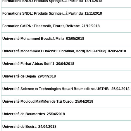
 Formations SNDL: Produits Springer...à Partir du  18/11/2018                            
 Formations SNDL: Produits Springer...à Partir du  11/11/2018                            
 Formation CAIRN: Tissemsilt, Tiraret, Relizane  21/10/2018                            
 Université Mohammed Boudiaf. Msila  03/05/2018                            
 Université Mohammed El bachir El ibrahimi, Bordj Bou Arréridj  02/05/2018              
 Université Ferhat Abbas Sétif 1  30/04/2018                            
 Université de Bejaia  29/04/2018                            
 Université Science et Technologies Houari Boumediene. USTHB   25/04/2018            
 Université Mouloud MaMMeri de Tizi Ouzou  25/04/2018                            
 Université de Boumerdes  25/04/2018                            
 Université de Bouira  24/04/2018                            