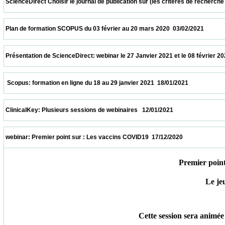
 ScienceDirect Choisir le journal de publication sur (les critères de recherche et le
 Plan de formation SCOPUS du 03 février au 20 mars 2020  03/02/2021                   
 Présentation de ScienceDirect: webinar le 27 Janvier 2021 et le 08 février 2021 à 11h
  Scopus: formation en ligne du 18 au 29 janvier 2021  18/01/2021                         
 ClinicalKey: Plusieurs sessions de webinaires   12/01/2021                            
 webinar: Premier point sur : Les vaccins COVID19  17/12/2020                            
Premier poin
Le je
Cette session sera animée