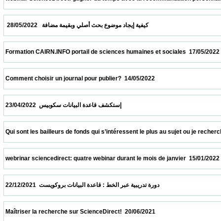
  كيفية إيجاد موضوع بحث أصلي وبقيمة مضافة   28/05/2022                            
 Formation CAIRN.INFO portail de sciences humaines et sociales  17/05/2022            
 Comment choisir un journal pour publier?  14/05/2022                            
 إستكشف قاعدة البيانات سكوبيس  23/04/2022                            
 Qui sont les bailleurs de fonds qui s’intéressent le plus au sujet ou je recherche ?  09
 webrinar sciencedirect: quatre webinar durant le mois de janvier  15/01/2022           
 دورة تدريبية عبر الخط : قاعدة البيانات بروكويست  22/12/2021                            
 Maîtriser la recherche sur ScienceDirect!  20/06/2021                            