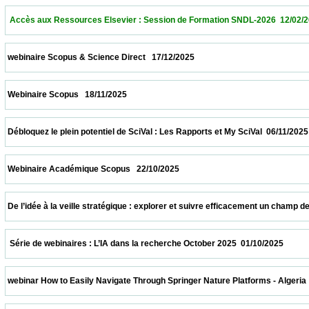
  Accès aux Ressources Elsevier : Session de Formation SNDL-2026  12/02/2026        
 webinaire Scopus & Science Direct   17/12/2025                            
 Webinaire Scopus   18/11/2025                            
 Débloquez le plein potentiel de SciVal : Les Rapports et My SciVal  06/11/2025           
 Webinaire Académique Scopus   22/10/2025                            
 De l’idée à la veille stratégique : explorer et suivre efficacement un champ de recher
  Série de webinaires : L’IA dans la recherche October 2025  01/10/2025                  
 webinar How to Easily Navigate Through Springer Nature Platforms - Algeria  31/10/202