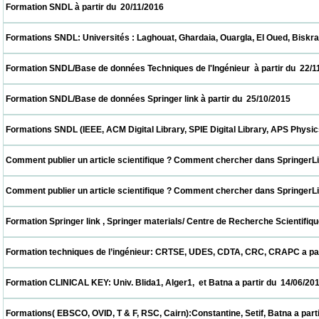
 Formation SNDL à partir du  20/11/2016                            
 Formations SNDL: Universités : Laghouat, Ghardaia, Ouargla, El Oued, Biskra, M'sila. à
 Formation SNDL/Base de données Techniques de l'Ingénieur  à partir du  22/11/2015    
 Formation SNDL/Base de données Springer link à partir du  25/10/2015                   
 Formations SNDL (IEEE, ACM Digital Library, SPIE Digital Library, APS Physics , Cai
 Comment publier un article scientifique ? Comment chercher dans SpringerLink ? CER
 Comment publier un article scientifique ? Comment chercher dans SpringerLink ? UDE
 Formation Springer link , Springer materials/ Centre de Recherche Scientifique et T
 Formation techniques de l’ingénieur: CRTSE, UDES, CDTA, CRC, CRAPC a partir du  28/
 Formation CLINICAL KEY: Univ. Blida1, Alger1,  et Batna a partir du  14/06/2015         
 Formations( EBSCO, OVID, T & F, RSC, Cairn):Constantine, Setif, Batna a partir du  31/