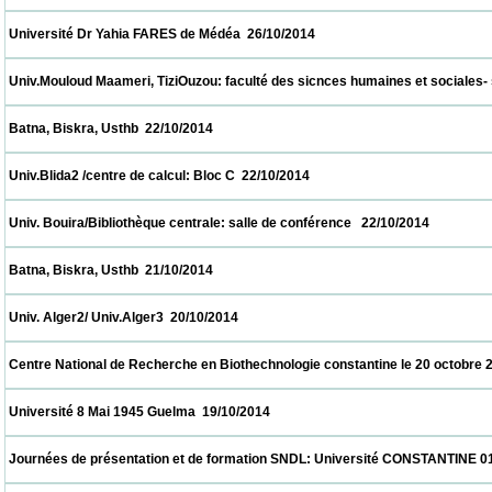
 Université Dr Yahia FARES de Médéa  26/10/2014                            
 Univ.Mouloud Maameri, TiziOuzou: faculté des sicnces humaines et sociales- salle de
 Batna, Biskra, Usthb  22/10/2014                            
 Univ.Blida2 /centre de calcul: Bloc C  22/10/2014                            
 Univ. Bouira/Bibliothèque centrale: salle de conférence   22/10/2014                      
 Batna, Biskra, Usthb  21/10/2014                            
 Univ. Alger2/ Univ.Alger3  20/10/2014                            
 Centre National de Recherche en Biothechnologie constantine le 20 octobre 2014  20/1
 Université 8 Mai 1945 Guelma  19/10/2014                            
 Journées de présentation et de formation SNDL: Université CONSTANTINE 01, CON