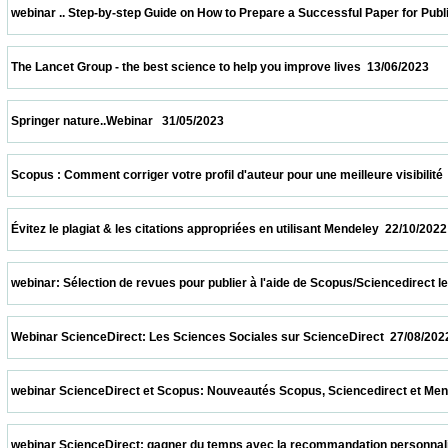
 webinar .. Step-by-step Guide on How to Prepare a Successful Paper for Publishing in
 The Lancet Group - the best science to help you improve lives  13/06/2023              
 Springer nature..Webinar   31/05/2023                            
 Scopus : Comment corriger votre profil d'auteur pour une meilleure visibilité  08/04/20
 Évitez le plagiat & les citations appropriées en utilisant Mendeley  22/10/2022          
 webinar: Sélection de revues pour publier à l'aide de Scopus/Sciencedirect le 08/10/2
 Webinar ScienceDirect: Les Sciences Sociales sur ScienceDirect  27/08/2022          
 webinar ScienceDirect et Scopus: Nouveautés Scopus, Sciencedirect et Mendeley.  13
 webinar ScienceDirect: gagner du temps avec la recommandation personnalisée sur S