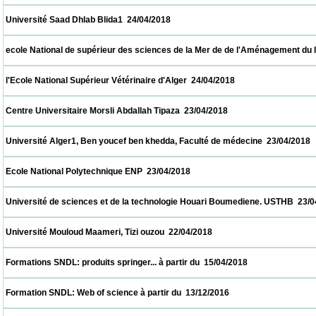
 Université Saad Dhlab Blida1  24/04/2018                            
 ecole National de supérieur des sciences de la Mer de de l'Aménagement du littoral  2
 l'Ecole National Supérieur Vétérinaire d'Alger  24/04/2018                            
 Centre Universitaire Morsli Abdallah Tipaza  23/04/2018                            
 Université Alger1, Ben youcef ben khedda, Faculté de médecine  23/04/2018             
 Ecole National Polytechnique ENP  23/04/2018                            
 Université de sciences et de la technologie Houari Boumediene. USTHB  23/04/2018    
 Université Mouloud Maameri, Tizi ouzou  22/04/2018                            
 Formations SNDL: produits springer... à partir du  15/04/2018                            
 Formation SNDL: Web of science à partir du  13/12/2016                            