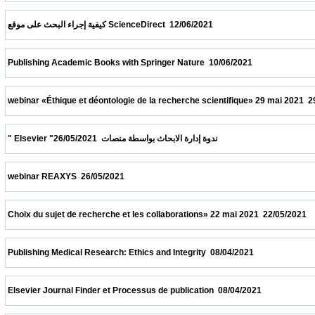
 كيفية إجراء البحث على موقع ScienceDirect  12/06/2021                            
 Publishing Academic Books with Springer Nature  10/06/2021                            
 webinar «Éthique et déontologie de la recherche scientifique» 29 mai 2021  29/05/2021 
 " Elsevier "ندوة إدارة الابحاث بواسطة منصات  26/05/2021                            
 webinar REAXYS  26/05/2021                            
 Choix du sujet de recherche et les collaborations» 22 mai 2021  22/05/2021             
 Publishing Medical Research: Ethics and Integrity  08/04/2021                            
 Elsevier Journal Finder et Processus de publication  08/04/2021                          