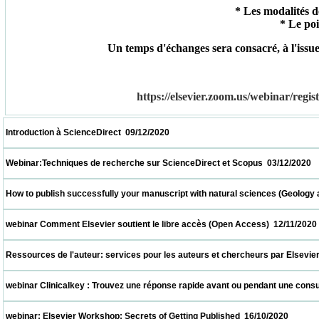
* Les modalités de
* Le poi
Un temps d'échanges sera consacré, à l'issue
https://elsevier.zoom.us/webinar/
 Introduction à ScienceDirect  09/12/2020                            
 Webinar:Techniques de recherche sur ScienceDirect et Scopus  03/12/2020             
 How to publish successfully your manuscript with natural sciences (Geology and biolo
 webinar Comment Elsevier soutient le libre accès (Open Access)  12/11/2020            
 Ressources de l'auteur: services pour les auteurs et chercheurs par Elsevier  05/11/20
 webinar Clinicalkey : Trouvez une réponse rapide avant ou pendant une consultation  2
 webinar: Elsevier Workshop: Secrets of Getting Published  16/10/2020                   