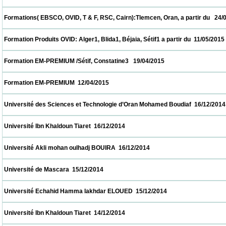
 Formations( EBSCO, OVID, T & F, RSC, Cairn):Tlemcen, Oran, a partir du   24/05/2015   
 Formation Produits OVID: Alger1, Blida1, Béjaia, Sétif1 a partir du  11/05/2015           
 Formation EM-PREMIUM /Sétif, Constatine3   19/04/2015                            
 Formation EM-PREMIUM  12/04/2015                            
 Université des Sciences et Technologie d’Oran Mohamed Boudiaf  16/12/2014           
 Université Ibn Khaldoun Tiaret  16/12/2014                            
 Université Akli mohan oulhadj BOUIRA  16/12/2014                            
 Université de Mascara  15/12/2014                            
 Université Echahid Hamma lakhdar ELOUED  15/12/2014                            
 Université Ibn Khaldoun Tiaret  14/12/2014                            