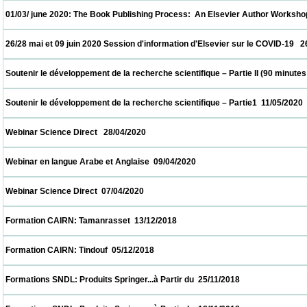
 01/03/ june 2020: The Book Publishing Process:  An Elsevier Author Workshop   01/06/
 26/28 mai et 09 juin 2020 Session d'information d'Elsevier sur le COVID-19   26/05/2020
 Soutenir le développement de la recherche scientifique – Partie II (90 minutes  18/05/2
 Soutenir le développement de la recherche scientifique – Partie1  11/05/2020            
 Webinar Science Direct   28/04/2020                            
 Webinar en langue Arabe et Anglaise  09/04/2020                            
 Webinar Science Direct  07/04/2020                            
 Formation CAIRN: Tamanrasset  13/12/2018                            
 Formation CAIRN: Tindouf  05/12/2018                            
 Formations SNDL: Produits Springer...à Partir du  25/11/2018                            