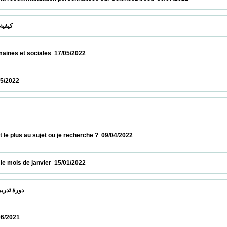
  كيفية إيجاد موضوع بحث أصلي وبقيمة مضافة   28/05/2022                            
t sociales  17/05/2022                            
                          
إستكشف قاعدة البي                            
plus au sujet ou je recherche ?  09/04/2022                            
 de janvier  15/01/2022                            
 دورة تدريبية عبر الخط : قاعدة البيانات بروكويست  22/12/2021                            
                          