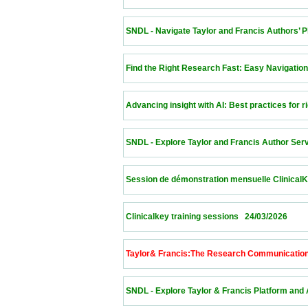
 SNDL - Navigate Taylor and Francis Authors’ Platf
 Find the Right Research Fast: Easy Navigation of th
 Advancing insight with AI: Best practices for rigorou
 SNDL - Explore Taylor and Francis Author Services
 Session de démonstration mensuelle ClinicalKey   25/
 Clinicalkey training sessions   24/03/2026                
 Taylor& Francis:The Research Communication Lab  
 SNDL - Explore Taylor & Francis Platform and Autho