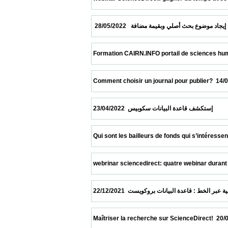
 Formation CAIRN.INFO portail de sciences humaines e
 Comment choisir un journal pour publier?  14/05/2022  
 انات سكوبيس  23/04/2022
 Qui sont les bailleurs de fonds qui s’intéressent le 
 webrinar sciencedirect: quatre webinar durant le mois
 Maîtriser la recherche sur ScienceDirect!  20/06/2021  