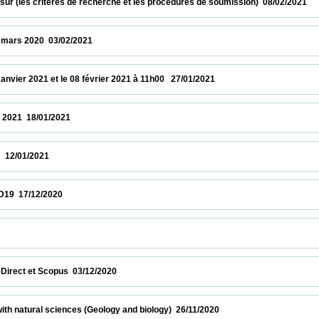
 (les critères de recherche et les procédures de soumission)  08/02/2021              
020  03/02/2021                            
r 2021 et le 08 février 2021 à 11h00   27/01/2021                            
18/01/2021                            
2021                            
12/2020                            
           
et Scopus  03/12/2020                            
atural sciences (Geology and biology)  26/11/2020                            