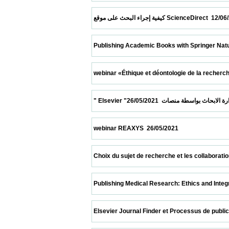
 كيفية إجراء البحث على موقع ScienceDirect 
 Publishing Academic Books with Springer Nature  10/0
 webinar «Éthique et déontologie de la recherche scie
 webinar REAXYS  26/05/2021                            
 Choix du sujet de recherche et les collaborations» 2
 Publishing Medical Research: Ethics and Integrity  08/
 Elsevier Journal Finder et Processus de publication  0