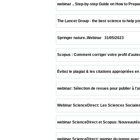
 webinar .. Step-by-step Guide on How to Prepare a S
 The Lancet Group - the best science to help you impro
 Springer nature..Webinar   31/05/2023                    
 Scopus : Comment corriger votre profil d'auteur pour
 Évitez le plagiat & les citations appropriées en utili
 webinar: Sélection de revues pour publier à l'aide 
 Webinar ScienceDirect: Les Sciences Sociales sur Sc
 webinar ScienceDirect et Scopus: Nouveautés Scopus
 webinar ScienceDirect: gagner du temps avec la r