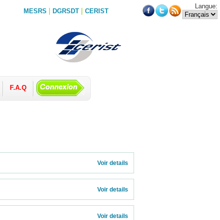
Langue:
|
|
MESRS
DGRSDT
CERIST
F.A.Q
          
Voir details 
Voir details 
Voir details 