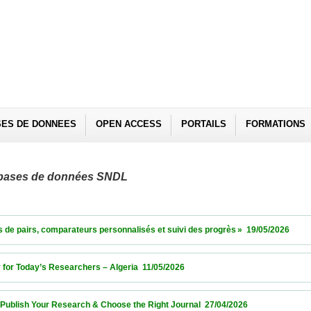
SES DE DONNEES
OPEN ACCESS
PORTAILS
FORMATIONS
es bases de données SNDL
irs, comparateurs personnalisés et suivi des progrès »  19/05/2026                  
r Today’s Researchers – Algeria  11/05/2026                            
sh Your Research & Choose the Right Journal  27/04/2026                            