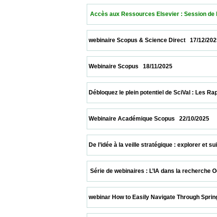
  Accès aux Ressources Elsevier : Session de Format
 webinaire Scopus & Science Direct   17/12/2025         
 Webinaire Scopus   18/11/2025                            
 Débloquez le plein potentiel de SciVal : Les Rapports
 Webinaire Académique Scopus   22/10/2025              
 De l’idée à la veille stratégique : explorer et suiv
  Série de webinaires : L’IA dans la recherche October
 webinar How to Easily Navigate Through Springer Nat