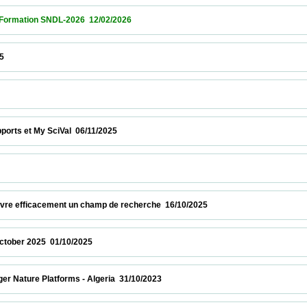
ion SNDL-2026  12/02/2026                            
                   
 et My SciVal  06/11/2025                            
              
re efficacement un champ de recherche  16/10/2025                            
 2025  01/10/2025                            
ure Platforms - Algeria  31/10/2023                            