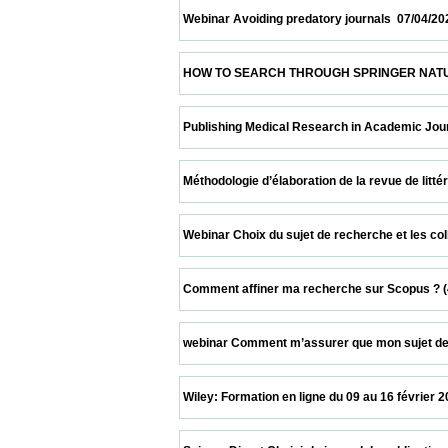
 Webinar Avoiding predatory journals  07/04/2021        
 HOW TO SEARCH THROUGH SPRINGER NATURE PLATFOR
 Publishing Medical Research in Academic Journals  06
 Méthodologie d’élaboration de la revue de littérature  
 Webinar Choix du sujet de recherche et les collaborat
 Comment affiner ma recherche sur Scopus ? (45 min) 
 webinar Comment m’assurer que mon sujet de recherc
 Wiley: Formation en ligne du 09 au 16 février 2021  09