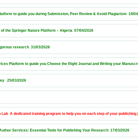
orm to guide you during Submission, Peer Review & Avoid Plagiarism  19/04/2026      
e Springer Nature Platform – Algeria  07/04/2026                            
s research  31/03/2026                            
 Platform to guide you Choose the Right Journal and Writing your Manuscript  26/03/2
03/2026                            
            
A dedicated training program to help you on each step of your publishing journey  18
r Services: Essential Tools for Publishing Your Research  17/03/2026                 