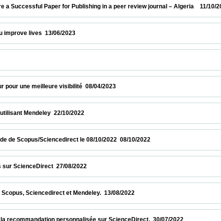
uccessful Paper for Publishing in a peer review journal – Algeria    11/10/2023        
ve lives  13/06/2023                            
        
 une meilleure visibilité  08/04/2023                            
sant Mendeley  22/10/2022                            
de Scopus/Sciencedirect le 08/10/2022  08/10/2022                            
ienceDirect  27/08/2022                            
, Sciencedirect et Mendeley.  13/08/2022                            
ecommandation personnalisée sur ScienceDirect.  30/07/2022                          