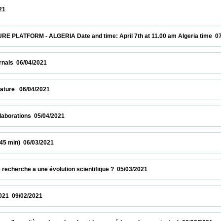
                    
M - ALGERIA Date and time: April 7th at 11.00 am Algeria time  07/04/2021    
/04/2021                            
 06/04/2021                            
ions  05/04/2021                            
 06/03/2021                            
he a une évolution scientifique ?  05/03/2021                            
/02/2021                            