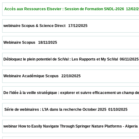
  Accès aux Ressources Elsevier : Session de Formation SNDL-2026  12/02/2026        
 webinaire Scopus & Science Direct   17/12/2025                            
 Webinaire Scopus   18/11/2025                            
 Débloquez le plein potentiel de SciVal : Les Rapports et My SciVal  06/11/2025           
 Webinaire Académique Scopus   22/10/2025                            
 De l’idée à la veille stratégique : explorer et suivre efficacement un champ de recher
  Série de webinaires : L’IA dans la recherche October 2025  01/10/2025                  
 webinar How to Easily Navigate Through Springer Nature Platforms - Algeria  31/10/202