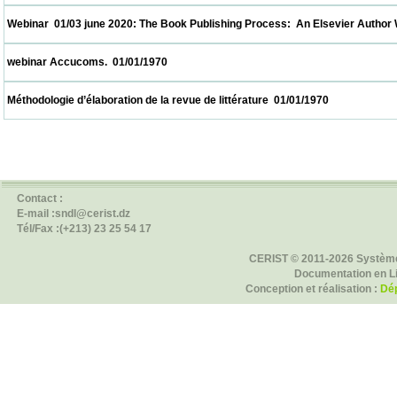
 Webinar  01/03 june 2020: The Book Publishing Process:  An Elsevier Author Workshop
 webinar Accucoms.  01/01/1970                            
 Méthodologie d’élaboration de la revue de littérature  01/01/1970                          
Contact :
E-mail :sndl@cerist.dz
Tél/Fax :(+213) 23 25 54 17
CERIST © 2011-2026 Système
Documentation en L
Conception et réalisation :
Dép