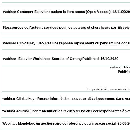
 webinar Comment Elsevier soutient le libre accès (Open Access)  12/11/2020           
 Ressources de l'auteur: services pour les auteurs et chercheurs par Elsevier  05/11/2
 webinar Clinicalkey : Trouvez une réponse rapide avant ou pendant une consultation  
 webinar: Elsevier Workshop: Secrets of Getting Published  16/10/2020                   
webinar: Else
Publishe
https://elsevier.zoom.us
 webinar Clinicalkey : Restez informé des nouveaux développements dans votre spécial
 webinar Journal Finder: identifier les revues d’Elsevier correspondantes à votre suje
 Webinar: Mendeley: un gestionnaire de référence et un réseau social  30/09/2020       