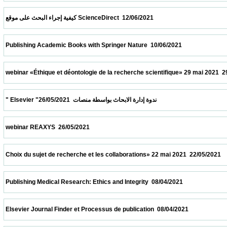
 كيفية إجراء البحث على موقع ScienceDirect  12/06/2021                            
 Publishing Academic Books with Springer Nature  10/06/2021                            
 webinar «Éthique et déontologie de la recherche scientifique» 29 mai 2021  29/05/2021 
 " Elsevier "ندوة إدارة الابحاث بواسطة منصات  26/05/2021                            
 webinar REAXYS  26/05/2021                            
 Choix du sujet de recherche et les collaborations» 22 mai 2021  22/05/2021             
 Publishing Medical Research: Ethics and Integrity  08/04/2021                            
 Elsevier Journal Finder et Processus de publication  08/04/2021                          