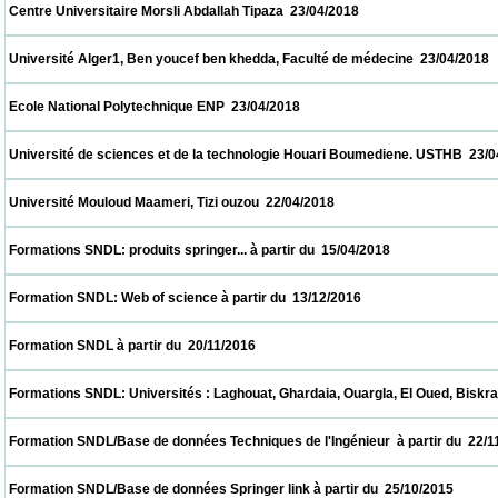
 Centre Universitaire Morsli Abdallah Tipaza  23/04/2018                            
 Université Alger1, Ben youcef ben khedda, Faculté de médecine  23/04/2018             
 Ecole National Polytechnique ENP  23/04/2018                            
 Université de sciences et de la technologie Houari Boumediene. USTHB  23/04/2018    
 Université Mouloud Maameri, Tizi ouzou  22/04/2018                            
 Formations SNDL: produits springer... à partir du  15/04/2018                            
 Formation SNDL: Web of science à partir du  13/12/2016                            
 Formation SNDL à partir du  20/11/2016                            
 Formations SNDL: Universités : Laghouat, Ghardaia, Ouargla, El Oued, Biskra, M'sila. à
 Formation SNDL/Base de données Techniques de l'Ingénieur  à partir du  22/11/2015    
 Formation SNDL/Base de données Springer link à partir du  25/10/2015                   