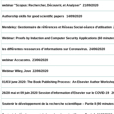
 webinar "Scopus: Rechercher, Découvrir, et Analyser"  21/09/2020                       
 Authorship skills for good scientific papers   14/09/2020                            
 Mendeley: Gestionnaire de références et Réseau Social-séance d’utilisation  24/07/202
 Webinar: Proofs by Induction and Computer Security Applications (60 minutes)  20/07/2
 les différentes ressources d’ informations sur Coronavirus.  24/06/2020                  
 webinar Accucoms.  23/06/2020                            
 Webinar Wiley, Jove  22/06/2020                            
 01/03/ june 2020: The Book Publishing Process:  An Elsevier Author Workshop   01/06/
 26/28 mai et 09 juin 2020 Session d'information d'Elsevier sur le COVID-19   26/05/2020
 Soutenir le développement de la recherche scientifique – Partie II (90 minutes  18/05/2