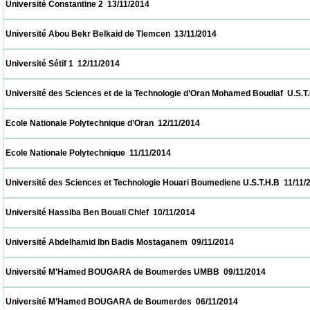
 Université Constantine 2  13/11/2014                            
 Université Abou Bekr Belkaid de Tlemcen  13/11/2014                            
 Université Sétif 1  12/11/2014                            
 Université des Sciences et de la Technologie d’Oran Mohamed Boudiaf  U.S.T.O  12/11/2
 Ecole Nationale Polytechnique d’Oran  12/11/2014                            
 Ecole Nationale Polytechnique  11/11/2014                            
 Université des Sciences et Technologie Houari Boumediene U.S.T.H.B  11/11/2014       
 Université Hassiba Ben Bouali Chlef  10/11/2014                            
 Université Abdelhamid Ibn Badis Mostaganem  09/11/2014                            
 Université M’Hamed BOUGARA de Boumerdes UMBB  09/11/2014                        
 Université M’Hamed BOUGARA de Boumerdes  06/11/2014                            