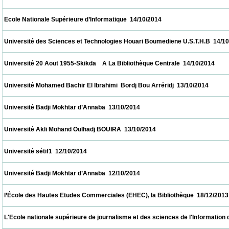
 Ecole Nationale Supérieure d’Informatique  14/10/2014                            
 Université des Sciences et Technologies Houari Boumediene U.S.T.H.B  14/10/2014     
 Université 20 Aout 1955-Skikda    A La Bibliothèque Centrale  14/10/2014                
 Université Mohamed Bachir El Ibrahimi  Bordj Bou Arréridj  13/10/2014                   
 Université Badji Mokhtar d’Annaba  13/10/2014                            
 Université Akli Mohand Oulhadj BOUIRA  13/10/2014                            
 Université sétif1  12/10/2014                            
 Université Badji Mokhtar d’Annaba  12/10/2014                            
 l’École des Hautes Etudes Commerciales (EHEC), la Bibliothèque  18/12/2013           
 L'Ecole nationale supérieure de journalisme et des sciences de l'Information d'Alger 