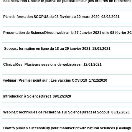
 ScienceDirect Choisir le journal de publication sur (les critères de recherche et le
 Plan de formation SCOPUS du 03 février au 20 mars 2020  03/02/2021                   
 Présentation de ScienceDirect: webinar le 27 Janvier 2021 et le 08 février 2021 à 11h
  Scopus: formation en ligne du 18 au 29 janvier 2021  18/01/2021                         
 ClinicalKey: Plusieurs sessions de webinaires   12/01/2021                            
 webinar: Premier point sur : Les vaccins COVID19  17/12/2020                            
 Introduction à ScienceDirect  09/12/2020                            
 Webinar:Techniques de recherche sur ScienceDirect et Scopus  03/12/2020             
 How to publish successfully your manuscript with natural sciences (Geology and biolo