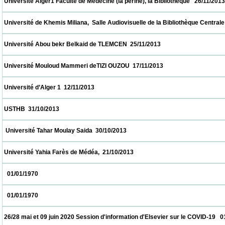
 Université Alger1 Faculté de Médecine (la périne), la Bibliothèque   26/11/2013          
 Université de Khemis Miliana,  Salle Audiovisuelle de la Bibliothèque Centrale     26/11
 Université Abou bekr Belkaid de TLEMCEN  25/11/2013                            
 Université Mouloud Mammeri deTIZI OUZOU  17/11/2013                            
 Université d’Alger 1  12/11/2013                            
 USTHB  31/10/2013                            
  Université Tahar Moulay Saida  30/10/2013                            
 Université Yahia Farès de Médéa,  21/10/2013                            
   01/01/1970                            
   01/01/1970                            
 26/28 mai et 09 juin 2020 Session d'information d'Elsevier sur le COVID-19   01/01/1970