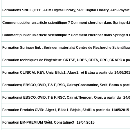
 Formations SNDL (IEEE, ACM Digital Library, SPIE Digital Library, APS Physics , Cai
 Comment publier un article scientifique ? Comment chercher dans SpringerLink ? CER
 Comment publier un article scientifique ? Comment chercher dans SpringerLink ? UDE
 Formation Springer link , Springer materials/ Centre de Recherche Scientifique et T
 Formation techniques de l’ingénieur: CRTSE, UDES, CDTA, CRC, CRAPC a partir du  28/
 Formation CLINICAL KEY: Univ. Blida1, Alger1,  et Batna a partir du  14/06/2015         
 Formations( EBSCO, OVID, T & F, RSC, Cairn):Constantine, Setif, Batna a partir du  31/
 Formations( EBSCO, OVID, T & F, RSC, Cairn):Tlemcen, Oran, a partir du   24/05/2015   
 Formation Produits OVID: Alger1, Blida1, Béjaia, Sétif1 a partir du  11/05/2015           
 Formation EM-PREMIUM /Sétif, Constatine3   19/04/2015                            