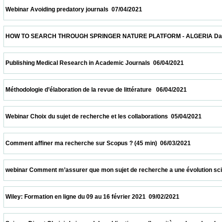
 Webinar Avoiding predatory journals  07/04/2021                            
 HOW TO SEARCH THROUGH SPRINGER NATURE PLATFORM - ALGERIA Date and time: Apr
 Publishing Medical Research in Academic Journals  06/04/2021                          
 Méthodologie d’élaboration de la revue de littérature   06/04/2021                         
 Webinar Choix du sujet de recherche et les collaborations  05/04/2021                   
 Comment affiner ma recherche sur Scopus ? (45 min)  06/03/2021                       
 webinar Comment m’assurer que mon sujet de recherche a une évolution scientifique 
 Wiley: Formation en ligne du 09 au 16 février 2021  09/02/2021                            