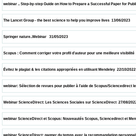
 webinar .. Step-by-step Guide on How to Prepare a Successful Paper for Publishing in
 The Lancet Group - the best science to help you improve lives  13/06/2023              
 Springer nature..Webinar   31/05/2023                            
 Scopus : Comment corriger votre profil d'auteur pour une meilleure visibilité  08/04/20
 Évitez le plagiat & les citations appropriées en utilisant Mendeley  22/10/2022          
 webinar: Sélection de revues pour publier à l'aide de Scopus/Sciencedirect le 08/10/2
 Webinar ScienceDirect: Les Sciences Sociales sur ScienceDirect  27/08/2022          
 webinar ScienceDirect et Scopus: Nouveautés Scopus, Sciencedirect et Mendeley.  13
 webinar ScienceDirect: gagner du temps avec la recommandation personnalisée sur S