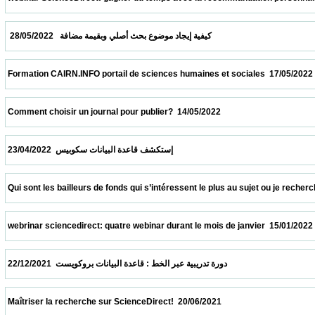
  كيفية إيجاد موضوع بحث أصلي وبقيمة مضافة   28/05/2022                            
 Formation CAIRN.INFO portail de sciences humaines et sociales  17/05/2022            
 Comment choisir un journal pour publier?  14/05/2022                            
 إستكشف قاعدة البيانات سكوبيس  23/04/2022                            
 Qui sont les bailleurs de fonds qui s’intéressent le plus au sujet ou je recherche ?  09
 webrinar sciencedirect: quatre webinar durant le mois de janvier  15/01/2022           
 دورة تدريبية عبر الخط : قاعدة البيانات بروكويست  22/12/2021                            
 Maîtriser la recherche sur ScienceDirect!  20/06/2021                            