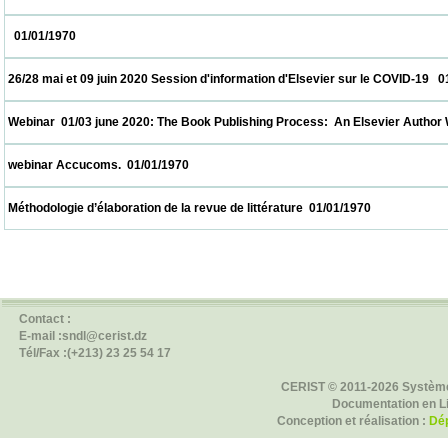
   01/01/1970                            
 26/28 mai et 09 juin 2020 Session d'information d'Elsevier sur le COVID-19   01/01/1970
 Webinar  01/03 june 2020: The Book Publishing Process:  An Elsevier Author Workshop
 webinar Accucoms.  01/01/1970                            
 Méthodologie d’élaboration de la revue de littérature  01/01/1970                          
Contact :
E-mail :sndl@cerist.dz
Tél/Fax :(+213) 23 25 54 17
CERIST © 2011-2026 Système
Documentation en L
Conception et réalisation :
Dép