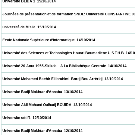
 Université BLIDA 1  15/10/2014                            
 Journées de présentation et de formation SNDL: Université CONSTANTINE 01, CON
 université de M'sila  15/10/2014                            
 Ecole Nationale Supérieure d’Informatique  14/10/2014                            
 Université des Sciences et Technologies Houari Boumediene U.S.T.H.B  14/10/2014     
 Université 20 Aout 1955-Skikda    A La Bibliothèque Centrale  14/10/2014                
 Université Mohamed Bachir El Ibrahimi  Bordj Bou Arréridj  13/10/2014                   
 Université Badji Mokhtar d’Annaba  13/10/2014                            
 Université Akli Mohand Oulhadj BOUIRA  13/10/2014                            
 Université sétif1  12/10/2014                            
 Université Badji Mokhtar d’Annaba  12/10/2014                            