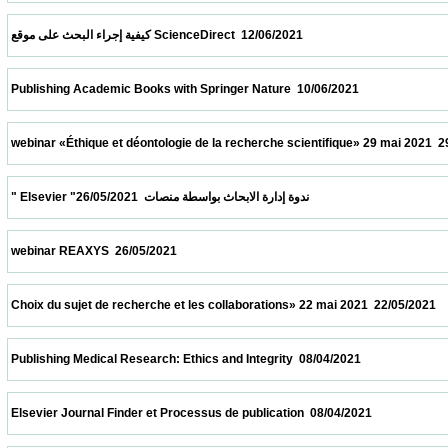
 كيفية إجراء البحث على موقع ScienceDirect  12/06/2021                            
 Publishing Academic Books with Springer Nature  10/06/2021                            
 webinar «Éthique et déontologie de la recherche scientifique» 29 mai 2021  29/05/2021 
 " Elsevier "ندوة إدارة الابحاث بواسطة منصات  26/05/2021                            
 webinar REAXYS  26/05/2021                            
 Choix du sujet de recherche et les collaborations» 22 mai 2021  22/05/2021             
 Publishing Medical Research: Ethics and Integrity  08/04/2021                            
 Elsevier Journal Finder et Processus de publication  08/04/2021                          