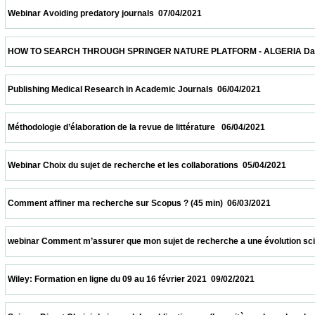
 Webinar Avoiding predatory journals  07/04/2021                            
 HOW TO SEARCH THROUGH SPRINGER NATURE PLATFORM - ALGERIA Date and time: Apr
 Publishing Medical Research in Academic Journals  06/04/2021                          
 Méthodologie d’élaboration de la revue de littérature   06/04/2021                         
 Webinar Choix du sujet de recherche et les collaborations  05/04/2021                   
 Comment affiner ma recherche sur Scopus ? (45 min)  06/03/2021                       
 webinar Comment m’assurer que mon sujet de recherche a une évolution scientifique 
 Wiley: Formation en ligne du 09 au 16 février 2021  09/02/2021                            