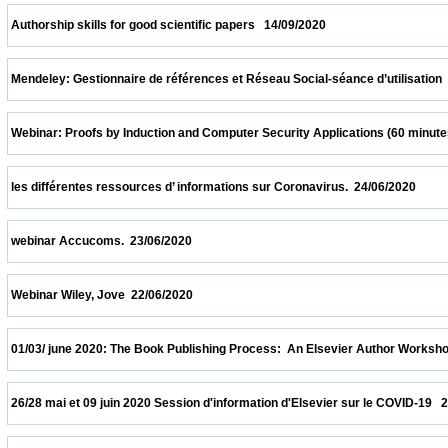
 Authorship skills for good scientific papers   14/09/2020                            
 Mendeley: Gestionnaire de références et Réseau Social-séance d’utilisation  24/07/202
 Webinar: Proofs by Induction and Computer Security Applications (60 minutes)  20/07/
 les différentes ressources d’ informations sur Coronavirus.  24/06/2020                 
 webinar Accucoms.  23/06/2020                            
 Webinar Wiley, Jove  22/06/2020                            
 01/03/ june 2020: The Book Publishing Process:  An Elsevier Author Workshop   01/06/
 26/28 mai et 09 juin 2020 Session d'information d'Elsevier sur le COVID-19   26/05/2020