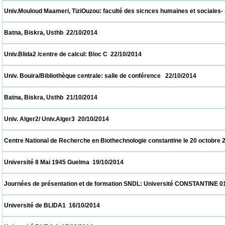
 Univ.Mouloud Maameri, TiziOuzou: faculté des sicnces humaines et sociales- salle de
 Batna, Biskra, Usthb  22/10/2014                            
 Univ.Blida2 /centre de calcul: Bloc C  22/10/2014                            
 Univ. Bouira/Bibliothèque centrale: salle de conférence   22/10/2014                      
 Batna, Biskra, Usthb  21/10/2014                            
 Univ. Alger2/ Univ.Alger3  20/10/2014                            
 Centre National de Recherche en Biothechnologie constantine le 20 octobre 2014  20/1
 Université 8 Mai 1945 Guelma  19/10/2014                            
 Journées de présentation et de formation SNDL: Université CONSTANTINE 01, CON
 Université de BLIDA1  16/10/2014                            