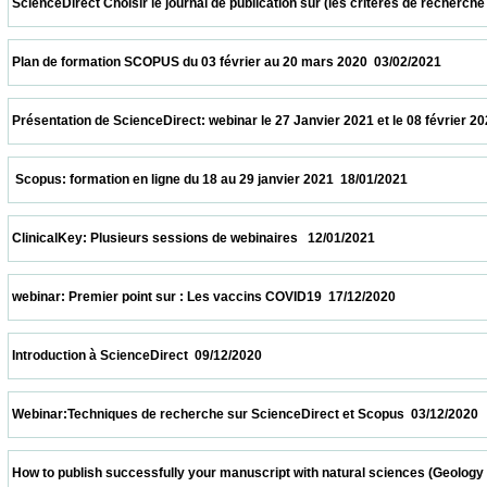
 ScienceDirect Choisir le journal de publication sur (les critères de recherche et le
 Plan de formation SCOPUS du 03 février au 20 mars 2020  03/02/2021                   
 Présentation de ScienceDirect: webinar le 27 Janvier 2021 et le 08 février 2021 à 11h
  Scopus: formation en ligne du 18 au 29 janvier 2021  18/01/2021                         
 ClinicalKey: Plusieurs sessions de webinaires   12/01/2021                            
 webinar: Premier point sur : Les vaccins COVID19  17/12/2020                            
 Introduction à ScienceDirect  09/12/2020                            
 Webinar:Techniques de recherche sur ScienceDirect et Scopus  03/12/2020             
 How to publish successfully your manuscript with natural sciences (Geology and biolo