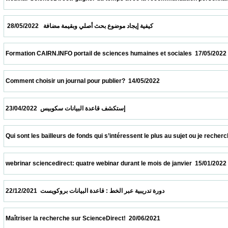
  كيفية إيجاد موضوع بحث أصلي وبقيمة مضافة   28/05/2022                            
 Formation CAIRN.INFO portail de sciences humaines et sociales  17/05/2022            
 Comment choisir un journal pour publier?  14/05/2022                            
 إستكشف قاعدة البيانات سكوبيس  23/04/2022                            
 Qui sont les bailleurs de fonds qui s’intéressent le plus au sujet ou je recherche ?  09
 webrinar sciencedirect: quatre webinar durant le mois de janvier  15/01/2022           
 دورة تدريبية عبر الخط : قاعدة البيانات بروكويست  22/12/2021                            
 Maîtriser la recherche sur ScienceDirect!  20/06/2021                            