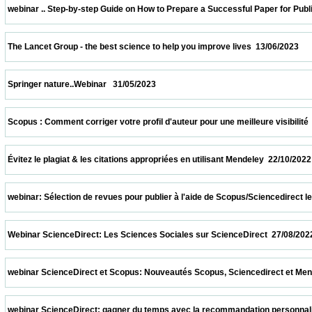
 webinar .. Step-by-step Guide on How to Prepare a Successful Paper for Publishing in
 The Lancet Group - the best science to help you improve lives  13/06/2023              
 Springer nature..Webinar   31/05/2023                            
 Scopus : Comment corriger votre profil d'auteur pour une meilleure visibilité  08/04/20
 Évitez le plagiat & les citations appropriées en utilisant Mendeley  22/10/2022          
 webinar: Sélection de revues pour publier à l'aide de Scopus/Sciencedirect le 08/10/2
 Webinar ScienceDirect: Les Sciences Sociales sur ScienceDirect  27/08/2022          
 webinar ScienceDirect et Scopus: Nouveautés Scopus, Sciencedirect et Mendeley.  13
 webinar ScienceDirect: gagner du temps avec la recommandation personnalisée sur S