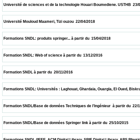
 Université de sciences et de la technologie Houari Boumediene. USTHB  23/04/2018    
 Université Mouloud Maameri, Tizi ouzou  22/04/2018                            
 Formations SNDL: produits springer... à partir du  15/04/2018                            
 Formation SNDL: Web of science à partir du  13/12/2016                            
 Formation SNDL à partir du  20/11/2016                            
 Formations SNDL: Universités : Laghouat, Ghardaia, Ouargla, El Oued, Biskra, M'sila. 
 Formation SNDL/Base de données Techniques de l'Ingénieur  à partir du  22/11/2015    
 Formation SNDL/Base de données Springer link à partir du  25/10/2015                  
 Formations SNDL (IEEE, ACM Digital Library, SPIE Digital Library, APS Physics , Cai