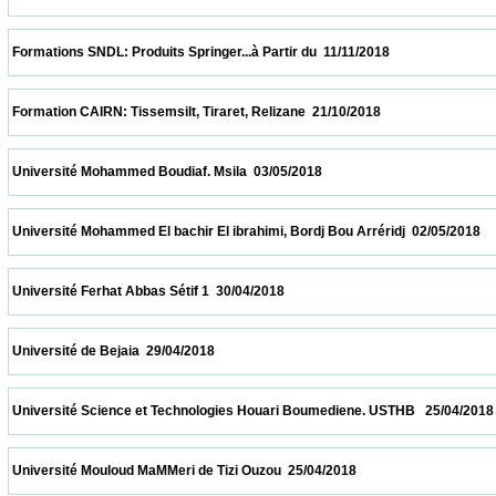
 Formations SNDL: Produits Springer...à Partir du  11/11/2018                            
 Formation CAIRN: Tissemsilt, Tiraret, Relizane  21/10/2018                            
 Université Mohammed Boudiaf. Msila  03/05/2018                            
 Université Mohammed El bachir El ibrahimi, Bordj Bou Arréridj  02/05/2018              
 Université Ferhat Abbas Sétif 1  30/04/2018                            
 Université de Bejaia  29/04/2018                            
 Université Science et Technologies Houari Boumediene. USTHB   25/04/2018            
 Université Mouloud MaMMeri de Tizi Ouzou  25/04/2018                            