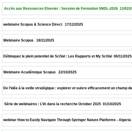
  Accès aux Ressources Elsevier : Session de Formation SNDL-2026  12/02/2026        
 webinaire Scopus & Science Direct   17/12/2025                            
 Webinaire Scopus   18/11/2025                            
 Débloquez le plein potentiel de SciVal : Les Rapports et My SciVal  06/11/2025           
 Webinaire Académique Scopus   22/10/2025                            
 De l’idée à la veille stratégique : explorer et suivre efficacement un champ de recher
  Série de webinaires : L’IA dans la recherche October 2025  01/10/2025                  
 webinar How to Easily Navigate Through Springer Nature Platforms - Algeria  31/10/202