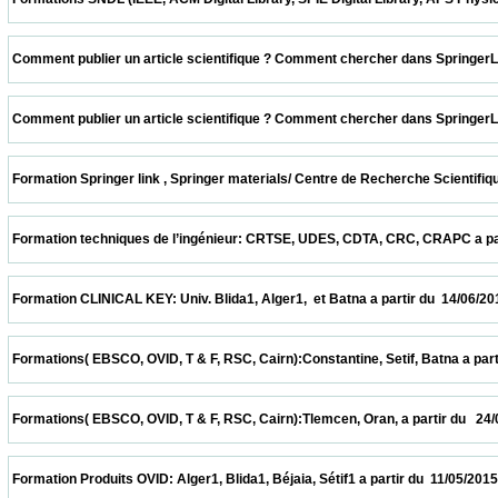
 Comment publier un article scientifique ? Comment chercher dans SpringerLink ? CER
 Comment publier un article scientifique ? Comment chercher dans SpringerLink ? UDE
 Formation Springer link , Springer materials/ Centre de Recherche Scientifique et T
 Formation techniques de l’ingénieur: CRTSE, UDES, CDTA, CRC, CRAPC a partir du  28
 Formation CLINICAL KEY: Univ. Blida1, Alger1,  et Batna a partir du  14/06/2015        
 Formations( EBSCO, OVID, T & F, RSC, Cairn):Constantine, Setif, Batna a partir du  31
 Formations( EBSCO, OVID, T & F, RSC, Cairn):Tlemcen, Oran, a partir du   24/05/2015   
 Formation Produits OVID: Alger1, Blida1, Béjaia, Sétif1 a partir du  11/05/2015          