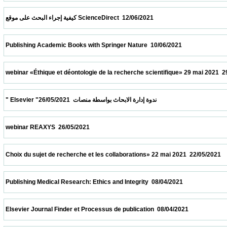
 كيفية إجراء البحث على موقع ScienceDirect  12/06/2021                            
 Publishing Academic Books with Springer Nature  10/06/2021                            
 webinar «Éthique et déontologie de la recherche scientifique» 29 mai 2021  29/05/2021 
 " Elsevier "ندوة إدارة الابحاث بواسطة منصات  26/05/2021                            
 webinar REAXYS  26/05/2021                            
 Choix du sujet de recherche et les collaborations» 22 mai 2021  22/05/2021             
 Publishing Medical Research: Ethics and Integrity  08/04/2021                            
 Elsevier Journal Finder et Processus de publication  08/04/2021                          