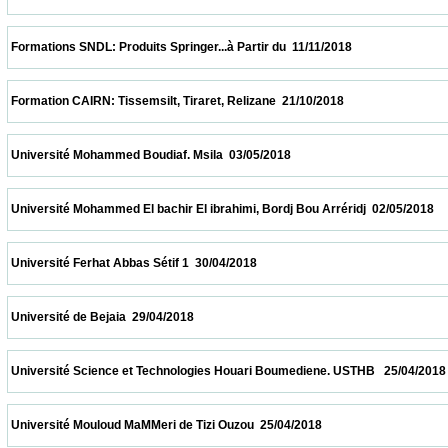
 Formations SNDL: Produits Springer...à Partir du  11/11/2018                            
 Formation CAIRN: Tissemsilt, Tiraret, Relizane  21/10/2018                            
 Université Mohammed Boudiaf. Msila  03/05/2018                            
 Université Mohammed El bachir El ibrahimi, Bordj Bou Arréridj  02/05/2018              
 Université Ferhat Abbas Sétif 1  30/04/2018                            
 Université de Bejaia  29/04/2018                            
 Université Science et Technologies Houari Boumediene. USTHB   25/04/2018            
 Université Mouloud MaMMeri de Tizi Ouzou  25/04/2018                            