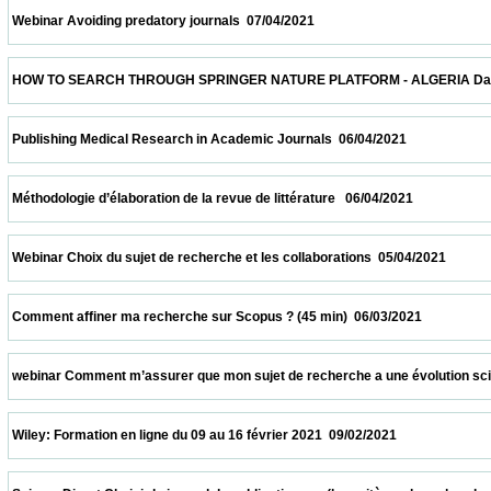
 Webinar Avoiding predatory journals  07/04/2021                            
 HOW TO SEARCH THROUGH SPRINGER NATURE PLATFORM - ALGERIA Date and time: Apr
 Publishing Medical Research in Academic Journals  06/04/2021                          
 Méthodologie d’élaboration de la revue de littérature   06/04/2021                         
 Webinar Choix du sujet de recherche et les collaborations  05/04/2021                   
 Comment affiner ma recherche sur Scopus ? (45 min)  06/03/2021                       
 webinar Comment m’assurer que mon sujet de recherche a une évolution scientifique 
 Wiley: Formation en ligne du 09 au 16 février 2021  09/02/2021                            