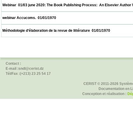
 Webinar  01/03 june 2020: The Book Publishing Process:  An Elsevier Author Workshop
 webinar Accucoms.  01/01/1970                            
 Méthodologie d’élaboration de la revue de littérature  01/01/1970                          
Contact :
E-mail :sndl@cerist.dz
Tél/Fax :(+213) 23 25 54 17
CERIST © 2011-2026 Système
Documentation en L
Conception et réalisation :
Dép