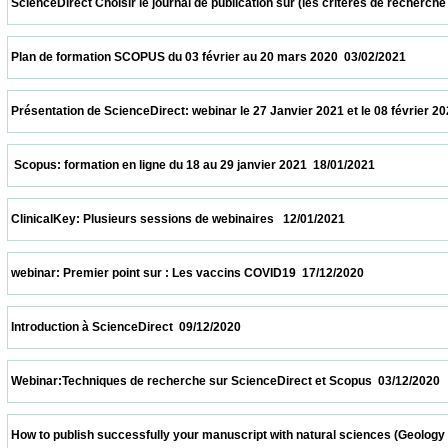
 ScienceDirect Choisir le journal de publication sur (les critères de recherche et le
 Plan de formation SCOPUS du 03 février au 20 mars 2020  03/02/2021                   
 Présentation de ScienceDirect: webinar le 27 Janvier 2021 et le 08 février 2021 à 11h
  Scopus: formation en ligne du 18 au 29 janvier 2021  18/01/2021                         
 ClinicalKey: Plusieurs sessions de webinaires   12/01/2021                            
 webinar: Premier point sur : Les vaccins COVID19  17/12/2020                            
 Introduction à ScienceDirect  09/12/2020                            
 Webinar:Techniques de recherche sur ScienceDirect et Scopus  03/12/2020             
 How to publish successfully your manuscript with natural sciences (Geology and biolo