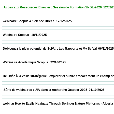
  Accès aux Ressources Elsevier : Session de Formation SNDL-2026  12/02/2026        
 webinaire Scopus & Science Direct   17/12/2025                            
 Webinaire Scopus   18/11/2025                            
 Débloquez le plein potentiel de SciVal : Les Rapports et My SciVal  06/11/2025           
 Webinaire Académique Scopus   22/10/2025                            
 De l’idée à la veille stratégique : explorer et suivre efficacement un champ de recher
  Série de webinaires : L’IA dans la recherche October 2025  01/10/2025                  
 webinar How to Easily Navigate Through Springer Nature Platforms - Algeria  31/10/202