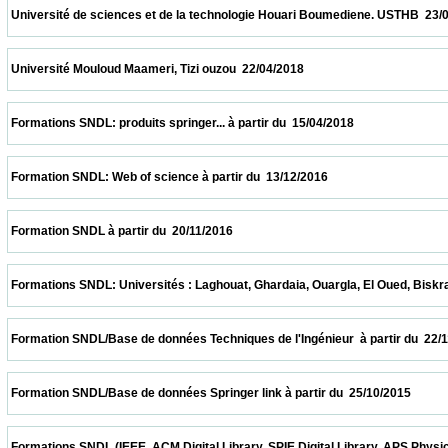
 Université de sciences et de la technologie Houari Boumediene. USTHB  23/04/2018    
 Université Mouloud Maameri, Tizi ouzou  22/04/2018                            
 Formations SNDL: produits springer... à partir du  15/04/2018                            
 Formation SNDL: Web of science à partir du  13/12/2016                            
 Formation SNDL à partir du  20/11/2016                            
 Formations SNDL: Universités : Laghouat, Ghardaia, Ouargla, El Oued, Biskra, M'sila. 
 Formation SNDL/Base de données Techniques de l'Ingénieur  à partir du  22/11/2015    
 Formation SNDL/Base de données Springer link à partir du  25/10/2015                  
 Formations SNDL (IEEE, ACM Digital Library, SPIE Digital Library, APS Physics , Cai