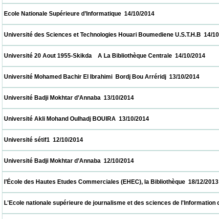
 Ecole Nationale Supérieure d’Informatique  14/10/2014                            
 Université des Sciences et Technologies Houari Boumediene U.S.T.H.B  14/10/2014     
 Université 20 Aout 1955-Skikda    A La Bibliothèque Centrale  14/10/2014                
 Université Mohamed Bachir El Ibrahimi  Bordj Bou Arréridj  13/10/2014                   
 Université Badji Mokhtar d’Annaba  13/10/2014                            
 Université Akli Mohand Oulhadj BOUIRA  13/10/2014                            
 Université sétif1  12/10/2014                            
 Université Badji Mokhtar d’Annaba  12/10/2014                            
 l’École des Hautes Etudes Commerciales (EHEC), la Bibliothèque  18/12/2013           
 L'Ecole nationale supérieure de journalisme et des sciences de l'Information d'Alger 