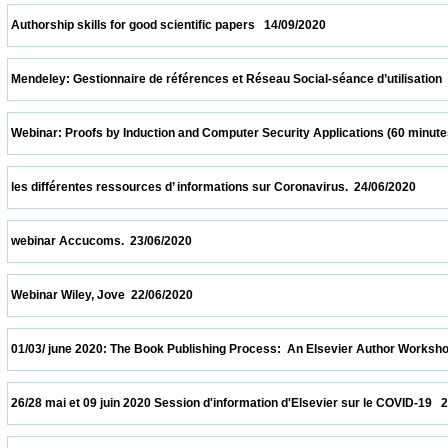
 Authorship skills for good scientific papers   14/09/2020                            
 Mendeley: Gestionnaire de références et Réseau Social-séance d’utilisation  24/07/202
 Webinar: Proofs by Induction and Computer Security Applications (60 minutes)  20/07/
 les différentes ressources d’ informations sur Coronavirus.  24/06/2020                 
 webinar Accucoms.  23/06/2020                            
 Webinar Wiley, Jove  22/06/2020                            
 01/03/ june 2020: The Book Publishing Process:  An Elsevier Author Workshop   01/06/
 26/28 mai et 09 juin 2020 Session d'information d'Elsevier sur le COVID-19   26/05/2020