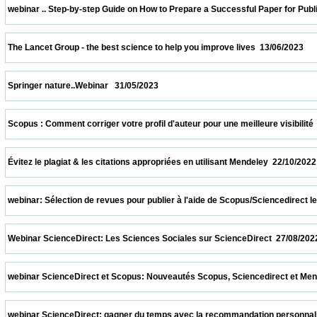
 webinar .. Step-by-step Guide on How to Prepare a Successful Paper for Publishing in
 The Lancet Group - the best science to help you improve lives  13/06/2023              
 Springer nature..Webinar   31/05/2023                            
 Scopus : Comment corriger votre profil d'auteur pour une meilleure visibilité  08/04/20
 Évitez le plagiat & les citations appropriées en utilisant Mendeley  22/10/2022          
 webinar: Sélection de revues pour publier à l'aide de Scopus/Sciencedirect le 08/10/2
 Webinar ScienceDirect: Les Sciences Sociales sur ScienceDirect  27/08/2022          
 webinar ScienceDirect et Scopus: Nouveautés Scopus, Sciencedirect et Mendeley.  13
 webinar ScienceDirect: gagner du temps avec la recommandation personnalisée sur S