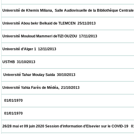
 Université de Khemis Miliana,  Salle Audiovisuelle de la Bibliothèque Centrale     26/11
 Université Abou bekr Belkaid de TLEMCEN  25/11/2013                            
 Université Mouloud Mammeri deTIZI OUZOU  17/11/2013                            
 Université d’Alger 1  12/11/2013                            
 USTHB  31/10/2013                            
  Université Tahar Moulay Saida  30/10/2013                            
 Université Yahia Farès de Médéa,  21/10/2013                            
   01/01/1970                            
   01/01/1970                            
 26/28 mai et 09 juin 2020 Session d'information d'Elsevier sur le COVID-19   01/01/1970