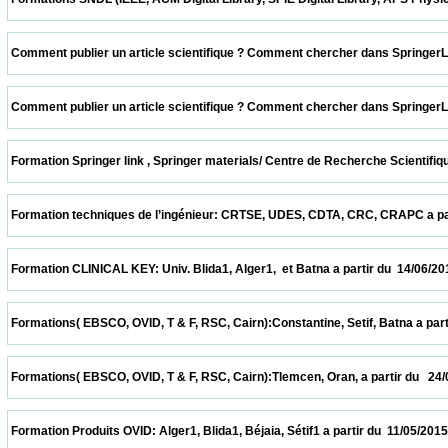
 Comment publier un article scientifique ? Comment chercher dans SpringerLink ? CER
 Comment publier un article scientifique ? Comment chercher dans SpringerLink ? UDE
 Formation Springer link , Springer materials/ Centre de Recherche Scientifique et T
 Formation techniques de l’ingénieur: CRTSE, UDES, CDTA, CRC, CRAPC a partir du  28
 Formation CLINICAL KEY: Univ. Blida1, Alger1,  et Batna a partir du  14/06/2015        
 Formations( EBSCO, OVID, T & F, RSC, Cairn):Constantine, Setif, Batna a partir du  31
 Formations( EBSCO, OVID, T & F, RSC, Cairn):Tlemcen, Oran, a partir du   24/05/2015   
 Formation Produits OVID: Alger1, Blida1, Béjaia, Sétif1 a partir du  11/05/2015          