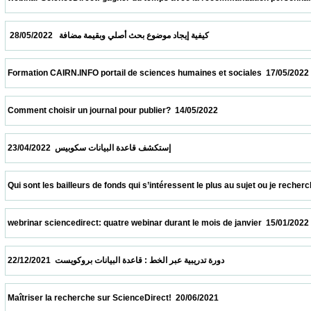
  كيفية إيجاد موضوع بحث أصلي وبقيمة مضافة   28/05/2022                            
 Formation CAIRN.INFO portail de sciences humaines et sociales  17/05/2022            
 Comment choisir un journal pour publier?  14/05/2022                            
 إستكشف قاعدة البيانات سكوبيس  23/04/2022                            
 Qui sont les bailleurs de fonds qui s’intéressent le plus au sujet ou je recherche ?  09
 webrinar sciencedirect: quatre webinar durant le mois de janvier  15/01/2022           
 دورة تدريبية عبر الخط : قاعدة البيانات بروكويست  22/12/2021                            
 Maîtriser la recherche sur ScienceDirect!  20/06/2021                            