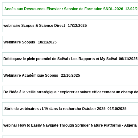
  Accès aux Ressources Elsevier : Session de Formation SNDL-2026  12/02/2026        
 webinaire Scopus & Science Direct   17/12/2025                            
 Webinaire Scopus   18/11/2025                            
 Débloquez le plein potentiel de SciVal : Les Rapports et My SciVal  06/11/2025           
 Webinaire Académique Scopus   22/10/2025                            
 De l’idée à la veille stratégique : explorer et suivre efficacement un champ de recher
  Série de webinaires : L’IA dans la recherche October 2025  01/10/2025                  
 webinar How to Easily Navigate Through Springer Nature Platforms - Algeria  31/10/202