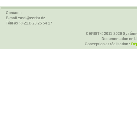
Contact :
E-mail :sndl@cerist.dz
Tél/Fax :(+213) 23 25 54 17
CERIST © 2011-2026 Système
Documentation en L
Conception et réalisation :
Dép