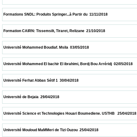
 Formations SNDL: Produits Springer...à Partir du  11/11/2018                            
 Formation CAIRN: Tissemsilt, Tiraret, Relizane  21/10/2018                            
 Université Mohammed Boudiaf. Msila  03/05/2018                            
 Université Mohammed El bachir El ibrahimi, Bordj Bou Arréridj  02/05/2018              
 Université Ferhat Abbas Sétif 1  30/04/2018                            
 Université de Bejaia  29/04/2018                            
 Université Science et Technologies Houari Boumediene. USTHB   25/04/2018            
 Université Mouloud MaMMeri de Tizi Ouzou  25/04/2018                            