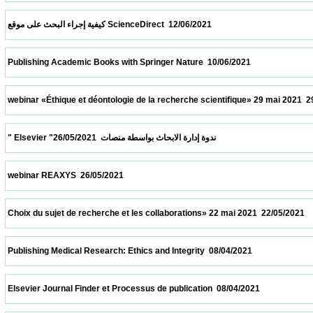
 كيفية إجراء البحث على موقع ScienceDirect  12/06/2021                            
 Publishing Academic Books with Springer Nature  10/06/2021                            
 webinar «Éthique et déontologie de la recherche scientifique» 29 mai 2021  29/05/2021 
 " Elsevier "ندوة إدارة الابحاث بواسطة منصات  26/05/2021                            
 webinar REAXYS  26/05/2021                            
 Choix du sujet de recherche et les collaborations» 22 mai 2021  22/05/2021             
 Publishing Medical Research: Ethics and Integrity  08/04/2021                            
 Elsevier Journal Finder et Processus de publication  08/04/2021                          