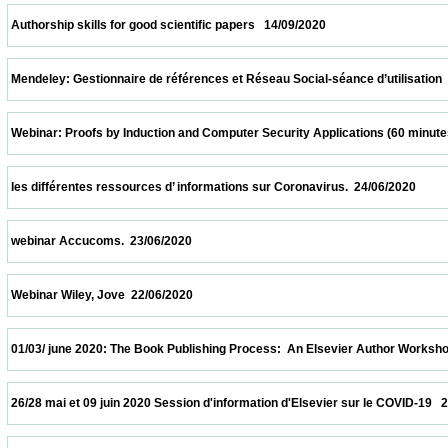
 Authorship skills for good scientific papers   14/09/2020                            
 Mendeley: Gestionnaire de références et Réseau Social-séance d’utilisation  24/07/202
 Webinar: Proofs by Induction and Computer Security Applications (60 minutes)  20/07/
 les différentes ressources d’ informations sur Coronavirus.  24/06/2020                 
 webinar Accucoms.  23/06/2020                            
 Webinar Wiley, Jove  22/06/2020                            
 01/03/ june 2020: The Book Publishing Process:  An Elsevier Author Workshop   01/06/
 26/28 mai et 09 juin 2020 Session d'information d'Elsevier sur le COVID-19   26/05/2020