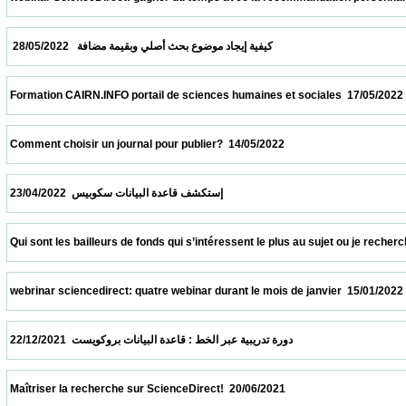
  كيفية إيجاد موضوع بحث أصلي وبقيمة مضافة   28/05/2022                            
 Formation CAIRN.INFO portail de sciences humaines et sociales  17/05/2022            
 Comment choisir un journal pour publier?  14/05/2022                            
 إستكشف قاعدة البيانات سكوبيس  23/04/2022                            
 Qui sont les bailleurs de fonds qui s’intéressent le plus au sujet ou je recherche ?  09
 webrinar sciencedirect: quatre webinar durant le mois de janvier  15/01/2022           
 دورة تدريبية عبر الخط : قاعدة البيانات بروكويست  22/12/2021                            
 Maîtriser la recherche sur ScienceDirect!  20/06/2021                            