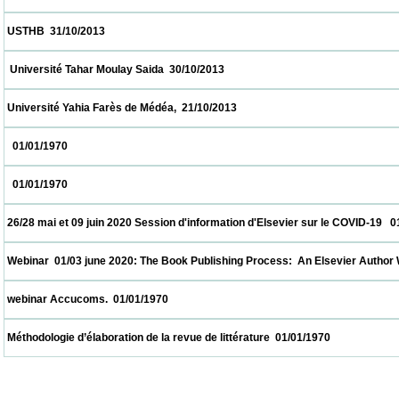
 USTHB  31/10/2013                            
  Université Tahar Moulay Saida  30/10/2013                            
 Université Yahia Farès de Médéa,  21/10/2013                            
   01/01/1970                            
   01/01/1970                            
 26/28 mai et 09 juin 2020 Session d'information d'Elsevier sur le COVID-19   01/01/1970
 Webinar  01/03 june 2020: The Book Publishing Process:  An Elsevier Author Workshop
 webinar Accucoms.  01/01/1970                            
 Méthodologie d’élaboration de la revue de littérature  01/01/1970                          