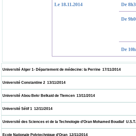
Le 18.11.2014
De 8h3
De 9h0
De 10h
 Université Alger 1- Département de médecine: la Perrine  17/11/2014                     
 Université Constantine 2  13/11/2014                            
 Université Abou Bekr Belkaid de Tlemcen  13/11/2014                            
 Université Sétif 1  12/11/2014                            
 Université des Sciences et de la Technologie d’Oran Mohamed Boudiaf  U.S.T.O  12/11/2
 Ecole Nationale Polytechnique d’Oran  12/11/2014                            