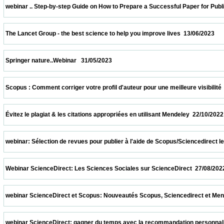
 webinar .. Step-by-step Guide on How to Prepare a Successful Paper for Publishing in
 The Lancet Group - the best science to help you improve lives  13/06/2023              
 Springer nature..Webinar   31/05/2023                            
 Scopus : Comment corriger votre profil d'auteur pour une meilleure visibilité  08/04/20
 Évitez le plagiat & les citations appropriées en utilisant Mendeley  22/10/2022          
 webinar: Sélection de revues pour publier à l'aide de Scopus/Sciencedirect le 08/10/2
 Webinar ScienceDirect: Les Sciences Sociales sur ScienceDirect  27/08/2022          
 webinar ScienceDirect et Scopus: Nouveautés Scopus, Sciencedirect et Mendeley.  13
 webinar ScienceDirect: gagner du temps avec la recommandation personnalisée sur S