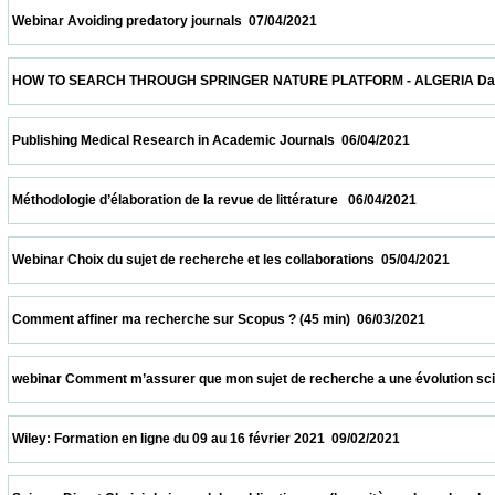
 Webinar Avoiding predatory journals  07/04/2021                            
 HOW TO SEARCH THROUGH SPRINGER NATURE PLATFORM - ALGERIA Date and time: Apr
 Publishing Medical Research in Academic Journals  06/04/2021                          
 Méthodologie d’élaboration de la revue de littérature   06/04/2021                         
 Webinar Choix du sujet de recherche et les collaborations  05/04/2021                   
 Comment affiner ma recherche sur Scopus ? (45 min)  06/03/2021                       
 webinar Comment m’assurer que mon sujet de recherche a une évolution scientifique 
 Wiley: Formation en ligne du 09 au 16 février 2021  09/02/2021                            