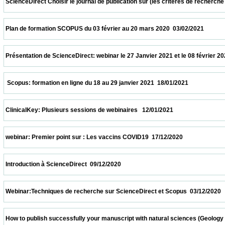
 ScienceDirect Choisir le journal de publication sur (les critères de recherche et le
 Plan de formation SCOPUS du 03 février au 20 mars 2020  03/02/2021                   
 Présentation de ScienceDirect: webinar le 27 Janvier 2021 et le 08 février 2021 à 11h
  Scopus: formation en ligne du 18 au 29 janvier 2021  18/01/2021                         
 ClinicalKey: Plusieurs sessions de webinaires   12/01/2021                            
 webinar: Premier point sur : Les vaccins COVID19  17/12/2020                            
 Introduction à ScienceDirect  09/12/2020                            
 Webinar:Techniques de recherche sur ScienceDirect et Scopus  03/12/2020             
 How to publish successfully your manuscript with natural sciences (Geology and biolo