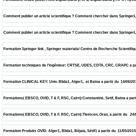
 Comment publier un article scientifique ? Comment chercher dans SpringerLink ? CER
 Comment publier un article scientifique ? Comment chercher dans SpringerLink ? UDE
 Formation Springer link , Springer materials/ Centre de Recherche Scientifique et T
 Formation techniques de l’ingénieur: CRTSE, UDES, CDTA, CRC, CRAPC a partir du  28
 Formation CLINICAL KEY: Univ. Blida1, Alger1,  et Batna a partir du  14/06/2015        
 Formations( EBSCO, OVID, T & F, RSC, Cairn):Constantine, Setif, Batna a partir du  31
 Formations( EBSCO, OVID, T & F, RSC, Cairn):Tlemcen, Oran, a partir du   24/05/2015   
 Formation Produits OVID: Alger1, Blida1, Béjaia, Sétif1 a partir du  11/05/2015          