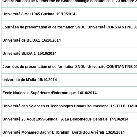
 Centre National de Recherche en Biothechnologie constantine le 20 octobre 2014  20/1
 Université 8 Mai 1945 Guelma  19/10/2014                            
 Journées de présentation et de formation SNDL: Université CONSTANTINE 01, CON
 Université de BLIDA1  16/10/2014                            
 Université BLIDA 1  15/10/2014                            
 Journées de présentation et de formation SNDL: Université CONSTANTINE 01, CON
 université de M'sila  15/10/2014                            
 Ecole Nationale Supérieure d’Informatique  14/10/2014                            
 Université des Sciences et Technologies Houari Boumediene U.S.T.H.B  14/10/2014     
 Université 20 Aout 1955-Skikda    A La Bibliothèque Centrale  14/10/2014                
 Université Mohamed Bachir El Ibrahimi  Bordj Bou Arréridj  13/10/2014                   