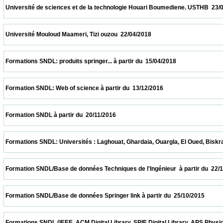
 Université de sciences et de la technologie Houari Boumediene. USTHB  23/04/2018    
 Université Mouloud Maameri, Tizi ouzou  22/04/2018                            
 Formations SNDL: produits springer... à partir du  15/04/2018                            
 Formation SNDL: Web of science à partir du  13/12/2016                            
 Formation SNDL à partir du  20/11/2016                            
 Formations SNDL: Universités : Laghouat, Ghardaia, Ouargla, El Oued, Biskra, M'sila. 
 Formation SNDL/Base de données Techniques de l'Ingénieur  à partir du  22/11/2015    
 Formation SNDL/Base de données Springer link à partir du  25/10/2015                  
 Formations SNDL (IEEE, ACM Digital Library, SPIE Digital Library, APS Physics , Cai