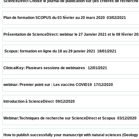
 ScienceDirect Choisir le journal de publication sur (les critères de recherche et le
 Plan de formation SCOPUS du 03 février au 20 mars 2020  03/02/2021                   
 Présentation de ScienceDirect: webinar le 27 Janvier 2021 et le 08 février 2021 à 11h
  Scopus: formation en ligne du 18 au 29 janvier 2021  18/01/2021                         
 ClinicalKey: Plusieurs sessions de webinaires   12/01/2021                            
 webinar: Premier point sur : Les vaccins COVID19  17/12/2020                            
 Introduction à ScienceDirect  09/12/2020                            
 Webinar:Techniques de recherche sur ScienceDirect et Scopus  03/12/2020             
 How to publish successfully your manuscript with natural sciences (Geology and biolo