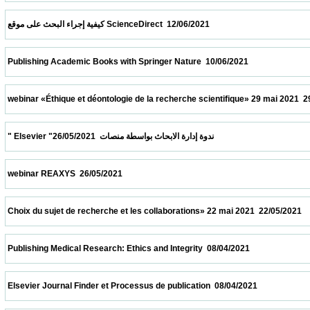
 كيفية إجراء البحث على موقع ScienceDirect  12/06/2021                            
 Publishing Academic Books with Springer Nature  10/06/2021                            
 webinar «Éthique et déontologie de la recherche scientifique» 29 mai 2021  29/05/2021 
 " Elsevier "ندوة إدارة الابحاث بواسطة منصات  26/05/2021                            
 webinar REAXYS  26/05/2021                            
 Choix du sujet de recherche et les collaborations» 22 mai 2021  22/05/2021             
 Publishing Medical Research: Ethics and Integrity  08/04/2021                            
 Elsevier Journal Finder et Processus de publication  08/04/2021                          