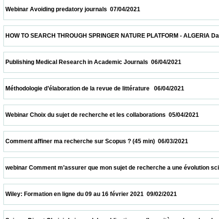
 Webinar Avoiding predatory journals  07/04/2021                            
 HOW TO SEARCH THROUGH SPRINGER NATURE PLATFORM - ALGERIA Date and time: Apr
 Publishing Medical Research in Academic Journals  06/04/2021                          
 Méthodologie d’élaboration de la revue de littérature   06/04/2021                         
 Webinar Choix du sujet de recherche et les collaborations  05/04/2021                   
 Comment affiner ma recherche sur Scopus ? (45 min)  06/03/2021                       
 webinar Comment m’assurer que mon sujet de recherche a une évolution scientifique 
 Wiley: Formation en ligne du 09 au 16 février 2021  09/02/2021                            