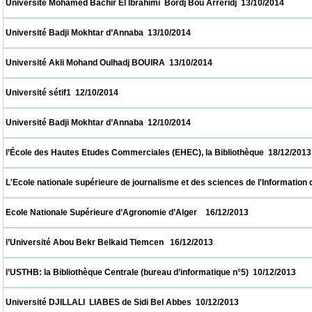
 Université Mohamed Bachir El Ibrahimi  Bordj Bou Arréridj  13/10/2014                   
 Université Badji Mokhtar d’Annaba  13/10/2014                            
 Université Akli Mohand Oulhadj BOUIRA  13/10/2014                            
 Université sétif1  12/10/2014                            
 Université Badji Mokhtar d’Annaba  12/10/2014                            
 l’École des Hautes Etudes Commerciales (EHEC), la Bibliothèque  18/12/2013           
 L'Ecole nationale supérieure de journalisme et des sciences de l'Information d'Alger 
 Ecole Nationale Supérieure d’Agronomie d’Alger    16/12/2013                            
 l’Université Abou Bekr Belkaid Tlemcen   16/12/2013                            
 l’USTHB: la Bibliothèque Centrale (bureau d’informatique n°5)  10/12/2013               
 Université DJILLALI  LIABES de Sidi Bel Abbes  10/12/2013                            