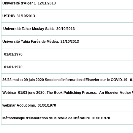
 Université d’Alger 1  12/11/2013                            
 USTHB  31/10/2013                            
  Université Tahar Moulay Saida  30/10/2013                            
 Université Yahia Farès de Médéa,  21/10/2013                            
   01/01/1970                            
   01/01/1970                            
 26/28 mai et 09 juin 2020 Session d'information d'Elsevier sur le COVID-19   01/01/1970
 Webinar  01/03 june 2020: The Book Publishing Process:  An Elsevier Author Workshop
 webinar Accucoms.  01/01/1970                            
 Méthodologie d’élaboration de la revue de littérature  01/01/1970                          