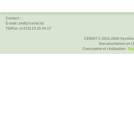
Contact :
E-mail :sndl@cerist.dz
Tél/Fax :(+213) 23 25 54 17
CERIST © 2011-2026 Système
Documentation en L
Conception et réalisation :
Dép