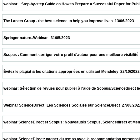
 webinar .. Step-by-step Guide on How to Prepare a Successful Paper for Publishing in
 The Lancet Group - the best science to help you improve lives  13/06/2023              
 Springer nature..Webinar   31/05/2023                            
 Scopus : Comment corriger votre profil d'auteur pour une meilleure visibilité  08/04/20
 Évitez le plagiat & les citations appropriées en utilisant Mendeley  22/10/2022          
 webinar: Sélection de revues pour publier à l'aide de Scopus/Sciencedirect le 08/10/2
 Webinar ScienceDirect: Les Sciences Sociales sur ScienceDirect  27/08/2022          
 webinar ScienceDirect et Scopus: Nouveautés Scopus, Sciencedirect et Mendeley.  13
 webinar ScienceDirect: gagner du temps avec la recommandation personnalisée sur S