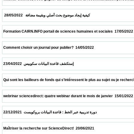
  كيفية إيجاد موضوع بحث أصلي وبقيمة مضافة   28/05/2022                            
 Formation CAIRN.INFO portail de sciences humaines et sociales  17/05/2022            
 Comment choisir un journal pour publier?  14/05/2022                            
 إستكشف قاعدة البيانات سكوبيس  23/04/2022                            
 Qui sont les bailleurs de fonds qui s’intéressent le plus au sujet ou je recherche ?  09
 webrinar sciencedirect: quatre webinar durant le mois de janvier  15/01/2022           
 دورة تدريبية عبر الخط : قاعدة البيانات بروكويست  22/12/2021                            
 Maîtriser la recherche sur ScienceDirect!  20/06/2021                            