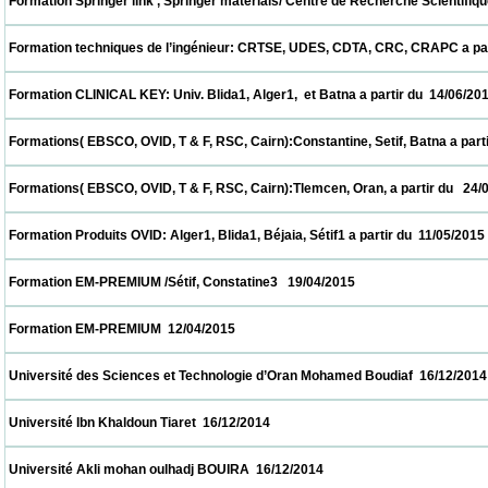
 Formation Springer link , Springer materials/ Centre de Recherche Scientifique et T
 Formation techniques de l’ingénieur: CRTSE, UDES, CDTA, CRC, CRAPC a partir du  28/
 Formation CLINICAL KEY: Univ. Blida1, Alger1,  et Batna a partir du  14/06/2015         
 Formations( EBSCO, OVID, T & F, RSC, Cairn):Constantine, Setif, Batna a partir du  31/
 Formations( EBSCO, OVID, T & F, RSC, Cairn):Tlemcen, Oran, a partir du   24/05/2015   
 Formation Produits OVID: Alger1, Blida1, Béjaia, Sétif1 a partir du  11/05/2015           
 Formation EM-PREMIUM /Sétif, Constatine3   19/04/2015                            
 Formation EM-PREMIUM  12/04/2015                            
 Université des Sciences et Technologie d’Oran Mohamed Boudiaf  16/12/2014           
 Université Ibn Khaldoun Tiaret  16/12/2014                            
 Université Akli mohan oulhadj BOUIRA  16/12/2014                            