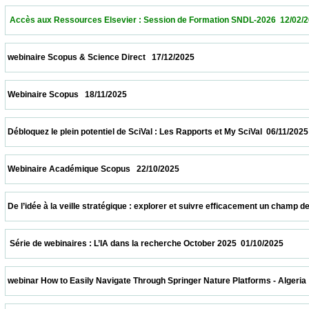
  Accès aux Ressources Elsevier : Session de Formation SNDL-2026  12/02/2026        
 webinaire Scopus & Science Direct   17/12/2025                            
 Webinaire Scopus   18/11/2025                            
 Débloquez le plein potentiel de SciVal : Les Rapports et My SciVal  06/11/2025           
 Webinaire Académique Scopus   22/10/2025                            
 De l’idée à la veille stratégique : explorer et suivre efficacement un champ de recher
  Série de webinaires : L’IA dans la recherche October 2025  01/10/2025                  
 webinar How to Easily Navigate Through Springer Nature Platforms - Algeria  31/10/202