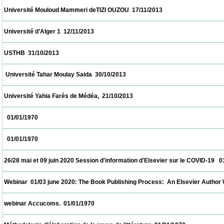
 Université Mouloud Mammeri deTIZI OUZOU  17/11/2013                            
 Université d’Alger 1  12/11/2013                            
 USTHB  31/10/2013                            
  Université Tahar Moulay Saida  30/10/2013                            
 Université Yahia Farès de Médéa,  21/10/2013                            
   01/01/1970                            
   01/01/1970                            
 26/28 mai et 09 juin 2020 Session d'information d'Elsevier sur le COVID-19   01/01/1970
 Webinar  01/03 june 2020: The Book Publishing Process:  An Elsevier Author Workshop
 webinar Accucoms.  01/01/1970                            