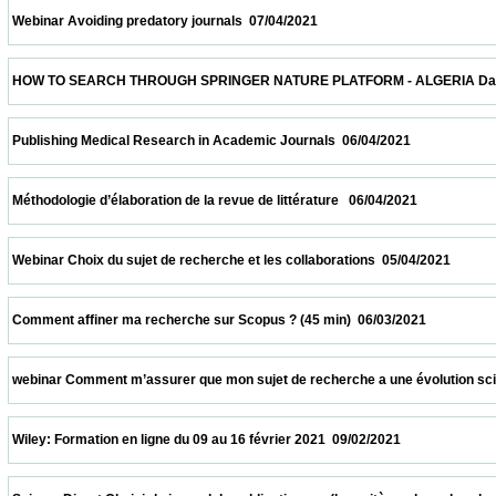
 Webinar Avoiding predatory journals  07/04/2021                            
 HOW TO SEARCH THROUGH SPRINGER NATURE PLATFORM - ALGERIA Date and time: Apr
 Publishing Medical Research in Academic Journals  06/04/2021                          
 Méthodologie d’élaboration de la revue de littérature   06/04/2021                         
 Webinar Choix du sujet de recherche et les collaborations  05/04/2021                   
 Comment affiner ma recherche sur Scopus ? (45 min)  06/03/2021                       
 webinar Comment m’assurer que mon sujet de recherche a une évolution scientifique 
 Wiley: Formation en ligne du 09 au 16 février 2021  09/02/2021                            