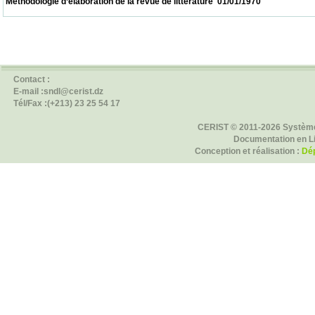
 Méthodologie d’élaboration de la revue de littérature  01/01/1970                          
Contact :
E-mail :sndl@cerist.dz
Tél/Fax :(+213) 23 25 54 17
CERIST © 2011-2026 Système
Documentation en L
Conception et réalisation :
Dép