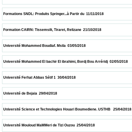
 Formations SNDL: Produits Springer...à Partir du  11/11/2018                            
 Formation CAIRN: Tissemsilt, Tiraret, Relizane  21/10/2018                            
 Université Mohammed Boudiaf. Msila  03/05/2018                            
 Université Mohammed El bachir El ibrahimi, Bordj Bou Arréridj  02/05/2018              
 Université Ferhat Abbas Sétif 1  30/04/2018                            
 Université de Bejaia  29/04/2018                            
 Université Science et Technologies Houari Boumediene. USTHB   25/04/2018            
 Université Mouloud MaMMeri de Tizi Ouzou  25/04/2018                            