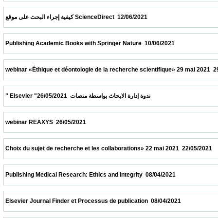
 كيفية إجراء البحث على موقع ScienceDirect  12/06/2021                            
 Publishing Academic Books with Springer Nature  10/06/2021                            
 webinar «Éthique et déontologie de la recherche scientifique» 29 mai 2021  29/05/2021 
 " Elsevier "ندوة إدارة الابحاث بواسطة منصات  26/05/2021                            
 webinar REAXYS  26/05/2021                            
 Choix du sujet de recherche et les collaborations» 22 mai 2021  22/05/2021             
 Publishing Medical Research: Ethics and Integrity  08/04/2021                            
 Elsevier Journal Finder et Processus de publication  08/04/2021                          