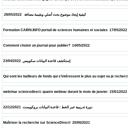
  كيفية إيجاد موضوع بحث أصلي وبقيمة مضافة   28/05/2022                            
 Formation CAIRN.INFO portail de sciences humaines et sociales  17/05/2022            
 Comment choisir un journal pour publier?  14/05/2022                            
 إستكشف قاعدة البيانات سكوبيس  23/04/2022                            
 Qui sont les bailleurs de fonds qui s’intéressent le plus au sujet ou je recherche ?  09
 webrinar sciencedirect: quatre webinar durant le mois de janvier  15/01/2022           
 دورة تدريبية عبر الخط : قاعدة البيانات بروكويست  22/12/2021                            
 Maîtriser la recherche sur ScienceDirect!  20/06/2021                            