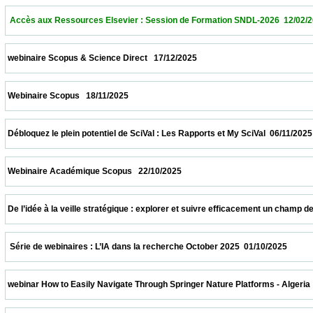
  Accès aux Ressources Elsevier : Session de Formation SNDL-2026  12/02/2026        
 webinaire Scopus & Science Direct   17/12/2025                            
 Webinaire Scopus   18/11/2025                            
 Débloquez le plein potentiel de SciVal : Les Rapports et My SciVal  06/11/2025           
 Webinaire Académique Scopus   22/10/2025                            
 De l’idée à la veille stratégique : explorer et suivre efficacement un champ de recher
  Série de webinaires : L’IA dans la recherche October 2025  01/10/2025                  
 webinar How to Easily Navigate Through Springer Nature Platforms - Algeria  31/10/202