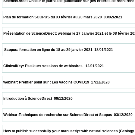
 ScienceDirect Choisir le journal de publication sur (les critères de recherche et le
 Plan de formation SCOPUS du 03 février au 20 mars 2020  03/02/2021                   
 Présentation de ScienceDirect: webinar le 27 Janvier 2021 et le 08 février 2021 à 11h
  Scopus: formation en ligne du 18 au 29 janvier 2021  18/01/2021                         
 ClinicalKey: Plusieurs sessions de webinaires   12/01/2021                            
 webinar: Premier point sur : Les vaccins COVID19  17/12/2020                            
 Introduction à ScienceDirect  09/12/2020                            
 Webinar:Techniques de recherche sur ScienceDirect et Scopus  03/12/2020             
 How to publish successfully your manuscript with natural sciences (Geology and biolo