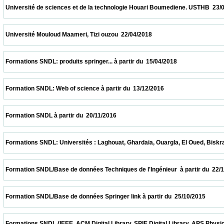
 Université de sciences et de la technologie Houari Boumediene. USTHB  23/04/2018    
 Université Mouloud Maameri, Tizi ouzou  22/04/2018                            
 Formations SNDL: produits springer... à partir du  15/04/2018                            
 Formation SNDL: Web of science à partir du  13/12/2016                            
 Formation SNDL à partir du  20/11/2016                            
 Formations SNDL: Universités : Laghouat, Ghardaia, Ouargla, El Oued, Biskra, M'sila. 
 Formation SNDL/Base de données Techniques de l'Ingénieur  à partir du  22/11/2015    
 Formation SNDL/Base de données Springer link à partir du  25/10/2015                  
 Formations SNDL (IEEE, ACM Digital Library, SPIE Digital Library, APS Physics , Cai