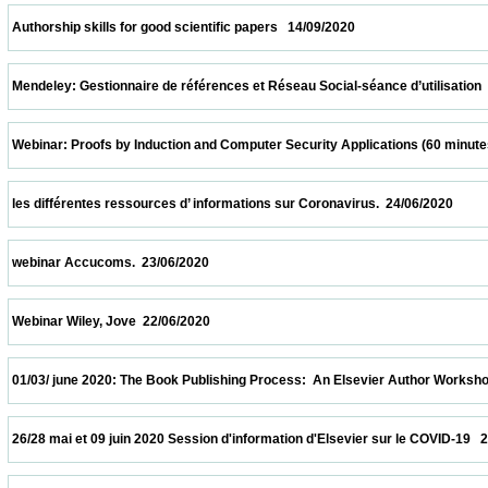
 Authorship skills for good scientific papers   14/09/2020                            
 Mendeley: Gestionnaire de références et Réseau Social-séance d’utilisation  24/07/202
 Webinar: Proofs by Induction and Computer Security Applications (60 minutes)  20/07/
 les différentes ressources d’ informations sur Coronavirus.  24/06/2020                 
 webinar Accucoms.  23/06/2020                            
 Webinar Wiley, Jove  22/06/2020                            
 01/03/ june 2020: The Book Publishing Process:  An Elsevier Author Workshop   01/06/
 26/28 mai et 09 juin 2020 Session d'information d'Elsevier sur le COVID-19   26/05/2020