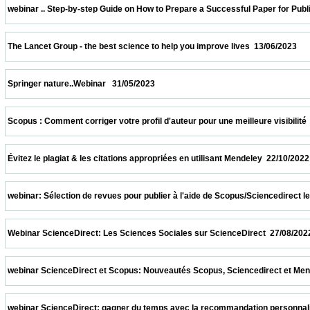
 webinar .. Step-by-step Guide on How to Prepare a Successful Paper for Publishing in
 The Lancet Group - the best science to help you improve lives  13/06/2023              
 Springer nature..Webinar   31/05/2023                            
 Scopus : Comment corriger votre profil d'auteur pour une meilleure visibilité  08/04/20
 Évitez le plagiat & les citations appropriées en utilisant Mendeley  22/10/2022          
 webinar: Sélection de revues pour publier à l'aide de Scopus/Sciencedirect le 08/10/2
 Webinar ScienceDirect: Les Sciences Sociales sur ScienceDirect  27/08/2022          
 webinar ScienceDirect et Scopus: Nouveautés Scopus, Sciencedirect et Mendeley.  13
 webinar ScienceDirect: gagner du temps avec la recommandation personnalisée sur S