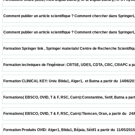
 Comment publier un article scientifique ? Comment chercher dans SpringerLink ? CER
 Comment publier un article scientifique ? Comment chercher dans SpringerLink ? UDE
 Formation Springer link , Springer materials/ Centre de Recherche Scientifique et T
 Formation techniques de l’ingénieur: CRTSE, UDES, CDTA, CRC, CRAPC a partir du  28
 Formation CLINICAL KEY: Univ. Blida1, Alger1,  et Batna a partir du  14/06/2015        
 Formations( EBSCO, OVID, T & F, RSC, Cairn):Constantine, Setif, Batna a partir du  31
 Formations( EBSCO, OVID, T & F, RSC, Cairn):Tlemcen, Oran, a partir du   24/05/2015   
 Formation Produits OVID: Alger1, Blida1, Béjaia, Sétif1 a partir du  11/05/2015          