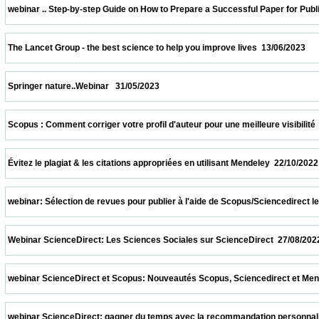
 webinar .. Step-by-step Guide on How to Prepare a Successful Paper for Publishing in
 The Lancet Group - the best science to help you improve lives  13/06/2023              
 Springer nature..Webinar   31/05/2023                            
 Scopus : Comment corriger votre profil d'auteur pour une meilleure visibilité  08/04/20
 Évitez le plagiat & les citations appropriées en utilisant Mendeley  22/10/2022          
 webinar: Sélection de revues pour publier à l'aide de Scopus/Sciencedirect le 08/10/2
 Webinar ScienceDirect: Les Sciences Sociales sur ScienceDirect  27/08/2022          
 webinar ScienceDirect et Scopus: Nouveautés Scopus, Sciencedirect et Mendeley.  13
 webinar ScienceDirect: gagner du temps avec la recommandation personnalisée sur S