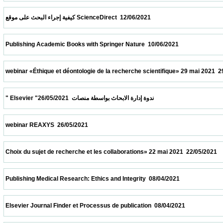
 كيفية إجراء البحث على موقع ScienceDirect  12/06/2021                            
 Publishing Academic Books with Springer Nature  10/06/2021                            
 webinar «Éthique et déontologie de la recherche scientifique» 29 mai 2021  29/05/2021 
 " Elsevier "ندوة إدارة الابحاث بواسطة منصات  26/05/2021                            
 webinar REAXYS  26/05/2021                            
 Choix du sujet de recherche et les collaborations» 22 mai 2021  22/05/2021             
 Publishing Medical Research: Ethics and Integrity  08/04/2021                            
 Elsevier Journal Finder et Processus de publication  08/04/2021                          