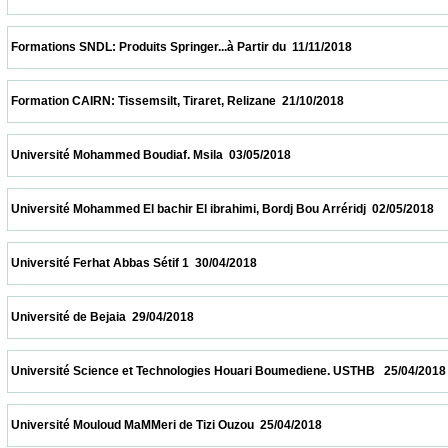
 Formations SNDL: Produits Springer...à Partir du  11/11/2018                            
 Formation CAIRN: Tissemsilt, Tiraret, Relizane  21/10/2018                            
 Université Mohammed Boudiaf. Msila  03/05/2018                            
 Université Mohammed El bachir El ibrahimi, Bordj Bou Arréridj  02/05/2018              
 Université Ferhat Abbas Sétif 1  30/04/2018                            
 Université de Bejaia  29/04/2018                            
 Université Science et Technologies Houari Boumediene. USTHB   25/04/2018            
 Université Mouloud MaMMeri de Tizi Ouzou  25/04/2018                            