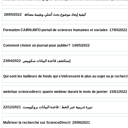
  كيفية إيجاد موضوع بحث أصلي وبقيمة مضافة   28/05/2022                            
 Formation CAIRN.INFO portail de sciences humaines et sociales  17/05/2022            
 Comment choisir un journal pour publier?  14/05/2022                            
 إستكشف قاعدة البيانات سكوبيس  23/04/2022                            
 Qui sont les bailleurs de fonds qui s’intéressent le plus au sujet ou je recherche ?  09
 webrinar sciencedirect: quatre webinar durant le mois de janvier  15/01/2022           
 دورة تدريبية عبر الخط : قاعدة البيانات بروكويست  22/12/2021                            
 Maîtriser la recherche sur ScienceDirect!  20/06/2021                            