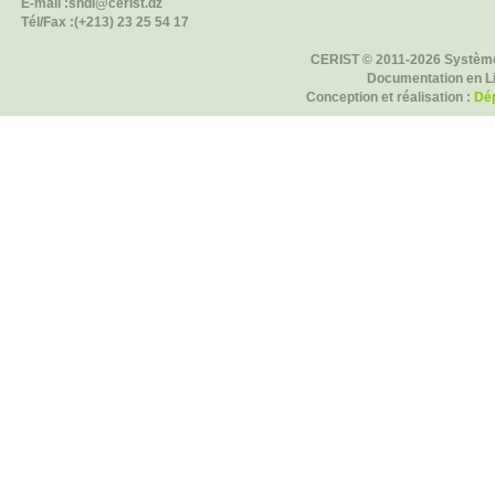
E-mail :sndl@cerist.dz
Tél/Fax :(+213) 23 25 54 17
CERIST © 2011-2026 Système
Documentation en L
Conception et réalisation :
Dép