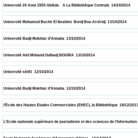
 Université 20 Aout 1955-Skikda    A La Bibliothèque Centrale  14/10/2014                
 Université Mohamed Bachir El Ibrahimi  Bordj Bou Arréridj  13/10/2014                  
 Université Badji Mokhtar d’Annaba  13/10/2014                            
 Université Akli Mohand Oulhadj BOUIRA  13/10/2014                            
 Université sétif1  12/10/2014                            
 Université Badji Mokhtar d’Annaba  12/10/2014                            
 l’École des Hautes Etudes Commerciales (EHEC), la Bibliothèque  18/12/2013           
 L'Ecole nationale supérieure de journalisme et des sciences de l'Information d'Alger 