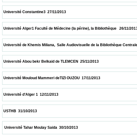
 Université Constantine3  27/11/2013                            
 Université Alger1 Faculté de Médecine (la périne), la Bibliothèque   26/11/2013          
 Université de Khemis Miliana,  Salle Audiovisuelle de la Bibliothèque Centrale     26/11
 Université Abou bekr Belkaid de TLEMCEN  25/11/2013                            
 Université Mouloud Mammeri deTIZI OUZOU  17/11/2013                            
 Université d’Alger 1  12/11/2013                            
 USTHB  31/10/2013                            
  Université Tahar Moulay Saida  30/10/2013                            