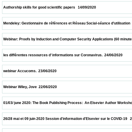
 Authorship skills for good scientific papers   14/09/2020                            
 Mendeley: Gestionnaire de références et Réseau Social-séance d’utilisation  24/07/202
 Webinar: Proofs by Induction and Computer Security Applications (60 minutes)  20/07/
 les différentes ressources d’ informations sur Coronavirus.  24/06/2020                 
 webinar Accucoms.  23/06/2020                            
 Webinar Wiley, Jove  22/06/2020                            
 01/03/ june 2020: The Book Publishing Process:  An Elsevier Author Workshop   01/06/
 26/28 mai et 09 juin 2020 Session d'information d'Elsevier sur le COVID-19   26/05/2020