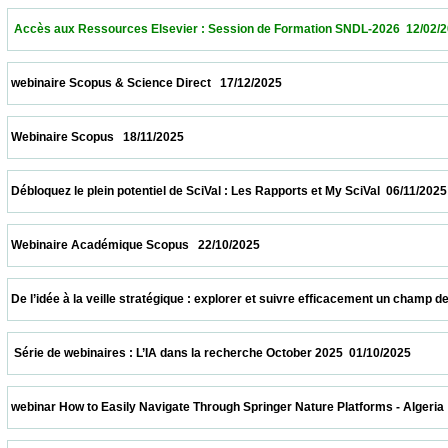
  Accès aux Ressources Elsevier : Session de Formation SNDL-2026  12/02/2026        
 webinaire Scopus & Science Direct   17/12/2025                            
 Webinaire Scopus   18/11/2025                            
 Débloquez le plein potentiel de SciVal : Les Rapports et My SciVal  06/11/2025           
 Webinaire Académique Scopus   22/10/2025                            
 De l’idée à la veille stratégique : explorer et suivre efficacement un champ de recher
  Série de webinaires : L’IA dans la recherche October 2025  01/10/2025                  
 webinar How to Easily Navigate Through Springer Nature Platforms - Algeria  31/10/202