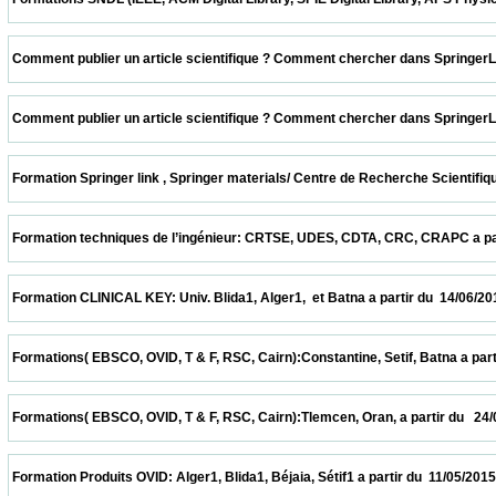
 Comment publier un article scientifique ? Comment chercher dans SpringerLink ? CER
 Comment publier un article scientifique ? Comment chercher dans SpringerLink ? UDE
 Formation Springer link , Springer materials/ Centre de Recherche Scientifique et T
 Formation techniques de l’ingénieur: CRTSE, UDES, CDTA, CRC, CRAPC a partir du  28
 Formation CLINICAL KEY: Univ. Blida1, Alger1,  et Batna a partir du  14/06/2015        
 Formations( EBSCO, OVID, T & F, RSC, Cairn):Constantine, Setif, Batna a partir du  31
 Formations( EBSCO, OVID, T & F, RSC, Cairn):Tlemcen, Oran, a partir du   24/05/2015   
 Formation Produits OVID: Alger1, Blida1, Béjaia, Sétif1 a partir du  11/05/2015          