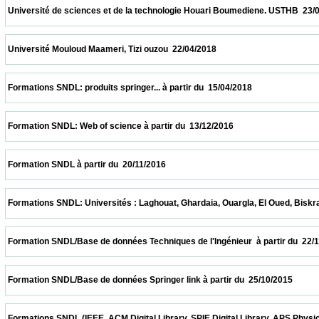
 Université de sciences et de la technologie Houari Boumediene. USTHB  23/04/2018    
 Université Mouloud Maameri, Tizi ouzou  22/04/2018                            
 Formations SNDL: produits springer... à partir du  15/04/2018                            
 Formation SNDL: Web of science à partir du  13/12/2016                            
 Formation SNDL à partir du  20/11/2016                            
 Formations SNDL: Universités : Laghouat, Ghardaia, Ouargla, El Oued, Biskra, M'sila. 
 Formation SNDL/Base de données Techniques de l'Ingénieur  à partir du  22/11/2015    
 Formation SNDL/Base de données Springer link à partir du  25/10/2015                  
 Formations SNDL (IEEE, ACM Digital Library, SPIE Digital Library, APS Physics , Cai