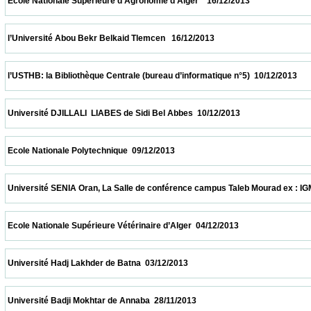
 Ecole Nationale Supérieure d’Agronomie d’Alger    16/12/2013                            
 l’Université Abou Bekr Belkaid Tlemcen   16/12/2013                            
 l’USTHB: la Bibliothèque Centrale (bureau d’informatique n°5)  10/12/2013               
 Université DJILLALI  LIABES de Sidi Bel Abbes  10/12/2013                            
 Ecole Nationale Polytechnique  09/12/2013                            
 Université SENIA Oran, La Salle de conférence campus Taleb Mourad ex : IGMO  08/12/
 Ecole Nationale Supérieure Vétérinaire d’Alger  04/12/2013                            
 Université Hadj Lakhder de Batna  03/12/2013                            
 Université Badji Mokhtar de Annaba  28/11/2013                            