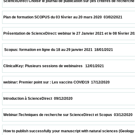
 ScienceDirect Choisir le journal de publication sur (les critères de recherche et le
 Plan de formation SCOPUS du 03 février au 20 mars 2020  03/02/2021                   
 Présentation de ScienceDirect: webinar le 27 Janvier 2021 et le 08 février 2021 à 11h
  Scopus: formation en ligne du 18 au 29 janvier 2021  18/01/2021                         
 ClinicalKey: Plusieurs sessions de webinaires   12/01/2021                            
 webinar: Premier point sur : Les vaccins COVID19  17/12/2020                            
 Introduction à ScienceDirect  09/12/2020                            
 Webinar:Techniques de recherche sur ScienceDirect et Scopus  03/12/2020             
 How to publish successfully your manuscript with natural sciences (Geology and biolo