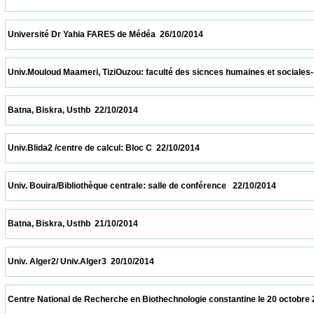
 Université Dr Yahia FARES de Médéa  26/10/2014                            
 Univ.Mouloud Maameri, TiziOuzou: faculté des sicnces humaines et sociales- salle de
 Batna, Biskra, Usthb  22/10/2014                            
 Univ.Blida2 /centre de calcul: Bloc C  22/10/2014                            
 Univ. Bouira/Bibliothèque centrale: salle de conférence   22/10/2014                     
 Batna, Biskra, Usthb  21/10/2014                            
 Univ. Alger2/ Univ.Alger3  20/10/2014                            
 Centre National de Recherche en Biothechnologie constantine le 20 octobre 2014  20/