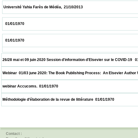
 Université Yahia Farès de Médéa,  21/10/2013                            
   01/01/1970                            
   01/01/1970                            
 26/28 mai et 09 juin 2020 Session d'information d'Elsevier sur le COVID-19   01/01/1970
 Webinar  01/03 june 2020: The Book Publishing Process:  An Elsevier Author Workshop
 webinar Accucoms.  01/01/1970                            
 Méthodologie d’élaboration de la revue de littérature  01/01/1970                          
Contact :