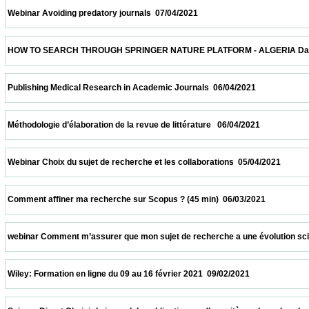
 Webinar Avoiding predatory journals  07/04/2021                            
 HOW TO SEARCH THROUGH SPRINGER NATURE PLATFORM - ALGERIA Date and time: Apr
 Publishing Medical Research in Academic Journals  06/04/2021                          
 Méthodologie d’élaboration de la revue de littérature   06/04/2021                         
 Webinar Choix du sujet de recherche et les collaborations  05/04/2021                   
 Comment affiner ma recherche sur Scopus ? (45 min)  06/03/2021                       
 webinar Comment m’assurer que mon sujet de recherche a une évolution scientifique 
 Wiley: Formation en ligne du 09 au 16 février 2021  09/02/2021                            