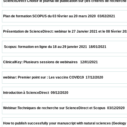
 ScienceDirect Choisir le journal de publication sur (les critères de recherche et le
 Plan de formation SCOPUS du 03 février au 20 mars 2020  03/02/2021                   
 Présentation de ScienceDirect: webinar le 27 Janvier 2021 et le 08 février 2021 à 11h
  Scopus: formation en ligne du 18 au 29 janvier 2021  18/01/2021                         
 ClinicalKey: Plusieurs sessions de webinaires   12/01/2021                            
 webinar: Premier point sur : Les vaccins COVID19  17/12/2020                            
 Introduction à ScienceDirect  09/12/2020                            
 Webinar:Techniques de recherche sur ScienceDirect et Scopus  03/12/2020             
 How to publish successfully your manuscript with natural sciences (Geology and biolo