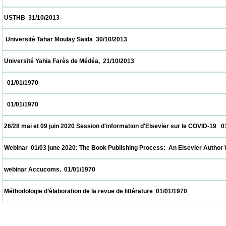
 USTHB  31/10/2013                            
  Université Tahar Moulay Saida  30/10/2013                            
 Université Yahia Farès de Médéa,  21/10/2013                            
   01/01/1970                            
   01/01/1970                            
 26/28 mai et 09 juin 2020 Session d'information d'Elsevier sur le COVID-19   01/01/1970
 Webinar  01/03 june 2020: The Book Publishing Process:  An Elsevier Author Workshop
 webinar Accucoms.  01/01/1970                            
 Méthodologie d’élaboration de la revue de littérature  01/01/1970                          