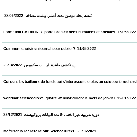
  كيفية إيجاد موضوع بحث أصلي وبقيمة مضافة   28/05/2022                            
 Formation CAIRN.INFO portail de sciences humaines et sociales  17/05/2022            
 Comment choisir un journal pour publier?  14/05/2022                            
 إستكشف قاعدة البيانات سكوبيس  23/04/2022                            
 Qui sont les bailleurs de fonds qui s’intéressent le plus au sujet ou je recherche ?  09
 webrinar sciencedirect: quatre webinar durant le mois de janvier  15/01/2022           
 دورة تدريبية عبر الخط : قاعدة البيانات بروكويست  22/12/2021                            
 Maîtriser la recherche sur ScienceDirect!  20/06/2021                            