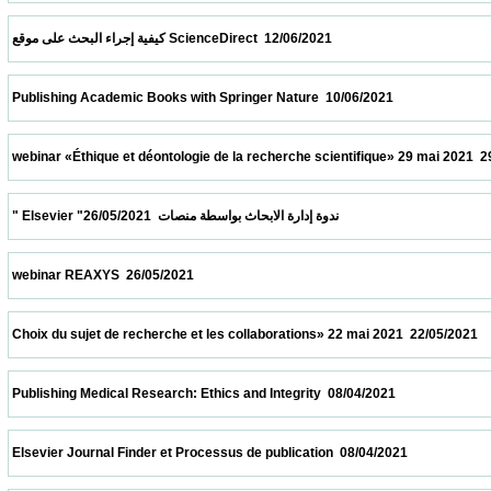
 كيفية إجراء البحث على موقع ScienceDirect  12/06/2021                            
 Publishing Academic Books with Springer Nature  10/06/2021                            
 webinar «Éthique et déontologie de la recherche scientifique» 29 mai 2021  29/05/2021 
 " Elsevier "ندوة إدارة الابحاث بواسطة منصات  26/05/2021                            
 webinar REAXYS  26/05/2021                            
 Choix du sujet de recherche et les collaborations» 22 mai 2021  22/05/2021             
 Publishing Medical Research: Ethics and Integrity  08/04/2021                            
 Elsevier Journal Finder et Processus de publication  08/04/2021                          