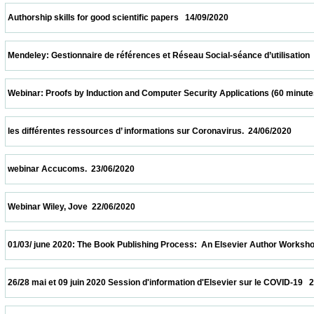
 Authorship skills for good scientific papers   14/09/2020                            
 Mendeley: Gestionnaire de références et Réseau Social-séance d’utilisation  24/07/202
 Webinar: Proofs by Induction and Computer Security Applications (60 minutes)  20/07/
 les différentes ressources d’ informations sur Coronavirus.  24/06/2020                 
 webinar Accucoms.  23/06/2020                            
 Webinar Wiley, Jove  22/06/2020                            
 01/03/ june 2020: The Book Publishing Process:  An Elsevier Author Workshop   01/06/
 26/28 mai et 09 juin 2020 Session d'information d'Elsevier sur le COVID-19   26/05/2020