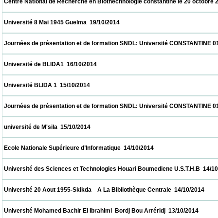
 Centre National de Recherche en Biothechnologie constantine le 20 octobre 2014  20/1
 Université 8 Mai 1945 Guelma  19/10/2014                            
 Journées de présentation et de formation SNDL: Université CONSTANTINE 01, CON
 Université de BLIDA1  16/10/2014                            
 Université BLIDA 1  15/10/2014                            
 Journées de présentation et de formation SNDL: Université CONSTANTINE 01, CON
 université de M'sila  15/10/2014                            
 Ecole Nationale Supérieure d’Informatique  14/10/2014                            
 Université des Sciences et Technologies Houari Boumediene U.S.T.H.B  14/10/2014     
 Université 20 Aout 1955-Skikda    A La Bibliothèque Centrale  14/10/2014                
 Université Mohamed Bachir El Ibrahimi  Bordj Bou Arréridj  13/10/2014                   