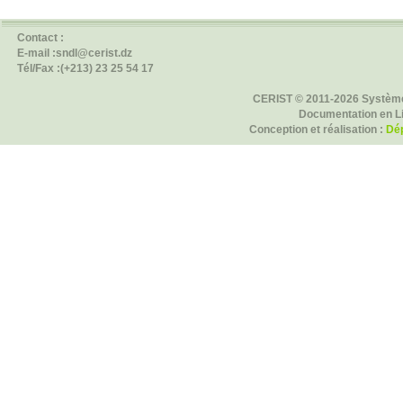
Contact :
E-mail :sndl@cerist.dz
Tél/Fax :(+213) 23 25 54 17
CERIST © 2011-2026 Système
Documentation en L
Conception et réalisation :
Dép