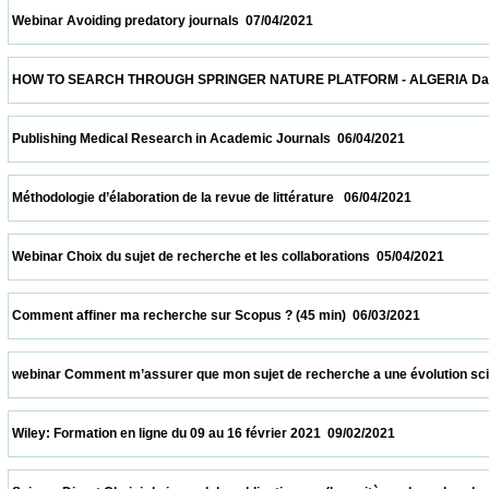
 Webinar Avoiding predatory journals  07/04/2021                            
 HOW TO SEARCH THROUGH SPRINGER NATURE PLATFORM - ALGERIA Date and time: Apr
 Publishing Medical Research in Academic Journals  06/04/2021                          
 Méthodologie d’élaboration de la revue de littérature   06/04/2021                         
 Webinar Choix du sujet de recherche et les collaborations  05/04/2021                   
 Comment affiner ma recherche sur Scopus ? (45 min)  06/03/2021                       
 webinar Comment m’assurer que mon sujet de recherche a une évolution scientifique 
 Wiley: Formation en ligne du 09 au 16 février 2021  09/02/2021                            