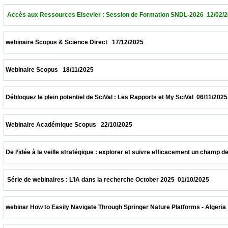
  Accès aux Ressources Elsevier : Session de Formation SNDL-2026  12/02/2026        
 webinaire Scopus & Science Direct   17/12/2025                            
 Webinaire Scopus   18/11/2025                            
 Débloquez le plein potentiel de SciVal : Les Rapports et My SciVal  06/11/2025           
 Webinaire Académique Scopus   22/10/2025                            
 De l’idée à la veille stratégique : explorer et suivre efficacement un champ de recher
  Série de webinaires : L’IA dans la recherche October 2025  01/10/2025                  
 webinar How to Easily Navigate Through Springer Nature Platforms - Algeria  31/10/202