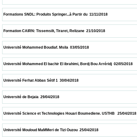
 Formations SNDL: Produits Springer...à Partir du  11/11/2018                            
 Formation CAIRN: Tissemsilt, Tiraret, Relizane  21/10/2018                            
 Université Mohammed Boudiaf. Msila  03/05/2018                            
 Université Mohammed El bachir El ibrahimi, Bordj Bou Arréridj  02/05/2018              
 Université Ferhat Abbas Sétif 1  30/04/2018                            
 Université de Bejaia  29/04/2018                            
 Université Science et Technologies Houari Boumediene. USTHB   25/04/2018            
 Université Mouloud MaMMeri de Tizi Ouzou  25/04/2018                            