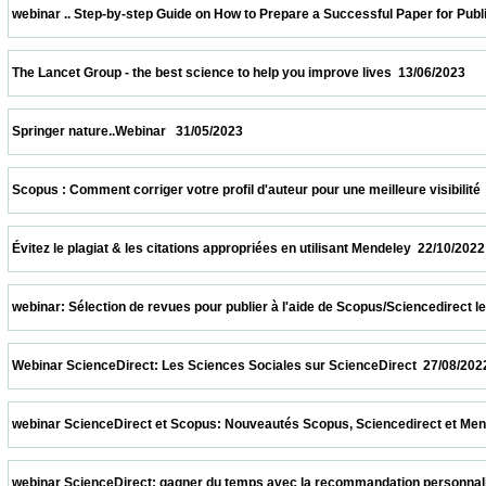
 webinar .. Step-by-step Guide on How to Prepare a Successful Paper for Publishing in
 The Lancet Group - the best science to help you improve lives  13/06/2023              
 Springer nature..Webinar   31/05/2023                            
 Scopus : Comment corriger votre profil d'auteur pour une meilleure visibilité  08/04/20
 Évitez le plagiat & les citations appropriées en utilisant Mendeley  22/10/2022          
 webinar: Sélection de revues pour publier à l'aide de Scopus/Sciencedirect le 08/10/2
 Webinar ScienceDirect: Les Sciences Sociales sur ScienceDirect  27/08/2022          
 webinar ScienceDirect et Scopus: Nouveautés Scopus, Sciencedirect et Mendeley.  13
 webinar ScienceDirect: gagner du temps avec la recommandation personnalisée sur S