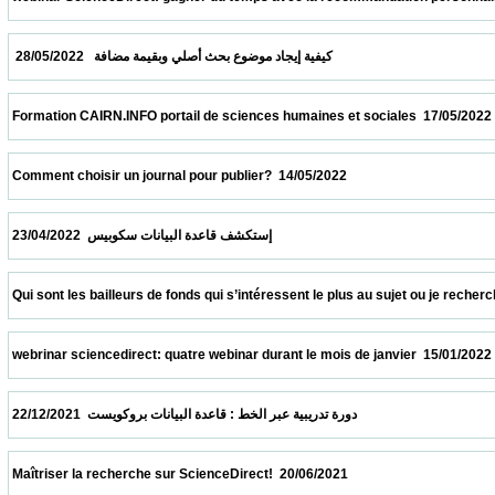
  كيفية إيجاد موضوع بحث أصلي وبقيمة مضافة   28/05/2022                            
 Formation CAIRN.INFO portail de sciences humaines et sociales  17/05/2022            
 Comment choisir un journal pour publier?  14/05/2022                            
 إستكشف قاعدة البيانات سكوبيس  23/04/2022                            
 Qui sont les bailleurs de fonds qui s’intéressent le plus au sujet ou je recherche ?  09
 webrinar sciencedirect: quatre webinar durant le mois de janvier  15/01/2022           
 دورة تدريبية عبر الخط : قاعدة البيانات بروكويست  22/12/2021                            
 Maîtriser la recherche sur ScienceDirect!  20/06/2021                            