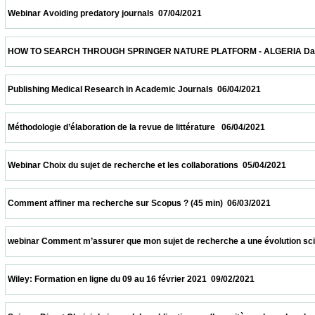
 Webinar Avoiding predatory journals  07/04/2021                            
 HOW TO SEARCH THROUGH SPRINGER NATURE PLATFORM - ALGERIA Date and time: Apr
 Publishing Medical Research in Academic Journals  06/04/2021                          
 Méthodologie d’élaboration de la revue de littérature   06/04/2021                         
 Webinar Choix du sujet de recherche et les collaborations  05/04/2021                   
 Comment affiner ma recherche sur Scopus ? (45 min)  06/03/2021                       
 webinar Comment m’assurer que mon sujet de recherche a une évolution scientifique 
 Wiley: Formation en ligne du 09 au 16 février 2021  09/02/2021                            