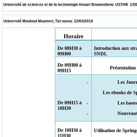
 Université de sciences et de la technologie Houari Boumediene. USTHB  23/04/2018    
 Université Mouloud Maameri, Tizi ouzou  22/04/2018                            
Horaire
De 08H30 à
Introduction aux stra
09H00
SNDL
De 09H00 à
Présentation
09H15
-
Les Jour
Les ebooks de S
De 09H15 à
-
Les base
10H30
-
Nouveauté
De 10H30 à
Utilisation de Sprin
11H30