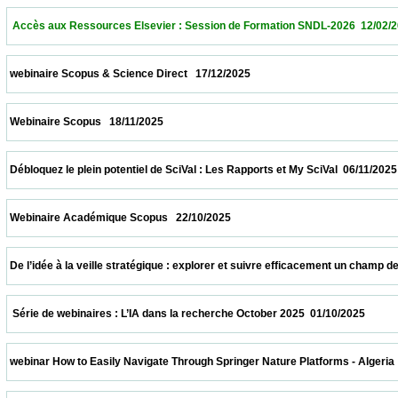
  Accès aux Ressources Elsevier : Session de Formation SNDL-2026  12/02/2026        
 webinaire Scopus & Science Direct   17/12/2025                            
 Webinaire Scopus   18/11/2025                            
 Débloquez le plein potentiel de SciVal : Les Rapports et My SciVal  06/11/2025           
 Webinaire Académique Scopus   22/10/2025                            
 De l’idée à la veille stratégique : explorer et suivre efficacement un champ de recher
  Série de webinaires : L’IA dans la recherche October 2025  01/10/2025                  
 webinar How to Easily Navigate Through Springer Nature Platforms - Algeria  31/10/202