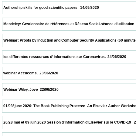
 Authorship skills for good scientific papers   14/09/2020                            
 Mendeley: Gestionnaire de références et Réseau Social-séance d’utilisation  24/07/202
 Webinar: Proofs by Induction and Computer Security Applications (60 minutes)  20/07/
 les différentes ressources d’ informations sur Coronavirus.  24/06/2020                 
 webinar Accucoms.  23/06/2020                            
 Webinar Wiley, Jove  22/06/2020                            
 01/03/ june 2020: The Book Publishing Process:  An Elsevier Author Workshop   01/06/
 26/28 mai et 09 juin 2020 Session d'information d'Elsevier sur le COVID-19   26/05/2020