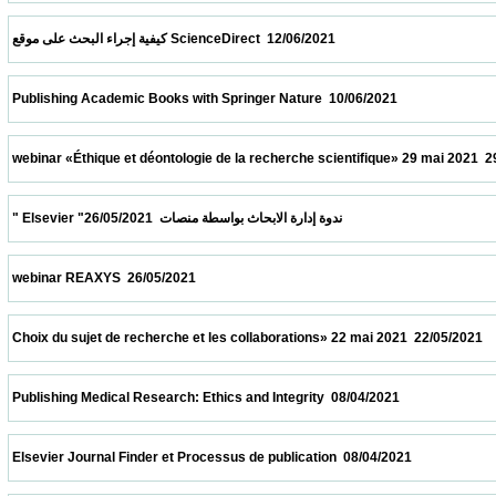
 كيفية إجراء البحث على موقع ScienceDirect  12/06/2021                            
 Publishing Academic Books with Springer Nature  10/06/2021                            
 webinar «Éthique et déontologie de la recherche scientifique» 29 mai 2021  29/05/2021 
 " Elsevier "ندوة إدارة الابحاث بواسطة منصات  26/05/2021                            
 webinar REAXYS  26/05/2021                            
 Choix du sujet de recherche et les collaborations» 22 mai 2021  22/05/2021             
 Publishing Medical Research: Ethics and Integrity  08/04/2021                            
 Elsevier Journal Finder et Processus de publication  08/04/2021                          