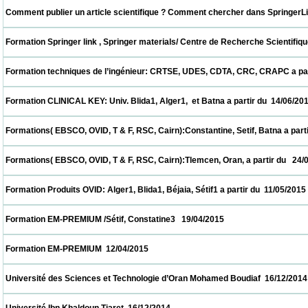
 Comment publier un article scientifique ? Comment chercher dans SpringerLink ? UDE
 Formation Springer link , Springer materials/ Centre de Recherche Scientifique et T
 Formation techniques de l’ingénieur: CRTSE, UDES, CDTA, CRC, CRAPC a partir du  28/
 Formation CLINICAL KEY: Univ. Blida1, Alger1,  et Batna a partir du  14/06/2015         
 Formations( EBSCO, OVID, T & F, RSC, Cairn):Constantine, Setif, Batna a partir du  31/
 Formations( EBSCO, OVID, T & F, RSC, Cairn):Tlemcen, Oran, a partir du   24/05/2015   
 Formation Produits OVID: Alger1, Blida1, Béjaia, Sétif1 a partir du  11/05/2015           
 Formation EM-PREMIUM /Sétif, Constatine3   19/04/2015                            
 Formation EM-PREMIUM  12/04/2015                            
 Université des Sciences et Technologie d’Oran Mohamed Boudiaf  16/12/2014           