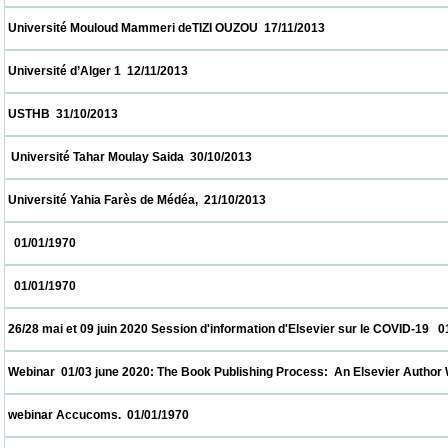
 Université Mouloud Mammeri deTIZI OUZOU  17/11/2013                            
 Université d’Alger 1  12/11/2013                            
 USTHB  31/10/2013                            
  Université Tahar Moulay Saida  30/10/2013                            
 Université Yahia Farès de Médéa,  21/10/2013                            
   01/01/1970                            
   01/01/1970                            
 26/28 mai et 09 juin 2020 Session d'information d'Elsevier sur le COVID-19   01/01/1970
 Webinar  01/03 june 2020: The Book Publishing Process:  An Elsevier Author Workshop
 webinar Accucoms.  01/01/1970                            