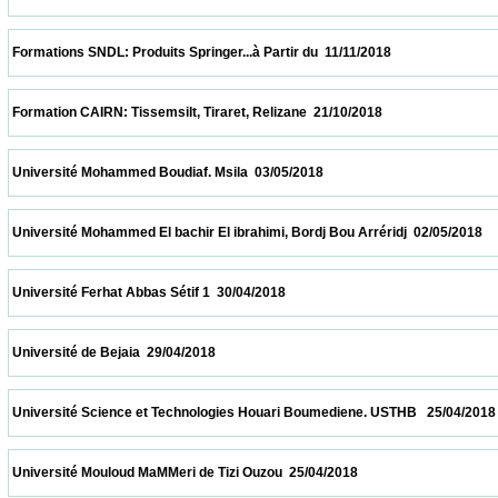
 Formations SNDL: Produits Springer...à Partir du  11/11/2018                            
 Formation CAIRN: Tissemsilt, Tiraret, Relizane  21/10/2018                            
 Université Mohammed Boudiaf. Msila  03/05/2018                            
 Université Mohammed El bachir El ibrahimi, Bordj Bou Arréridj  02/05/2018              
 Université Ferhat Abbas Sétif 1  30/04/2018                            
 Université de Bejaia  29/04/2018                            
 Université Science et Technologies Houari Boumediene. USTHB   25/04/2018            
 Université Mouloud MaMMeri de Tizi Ouzou  25/04/2018                            