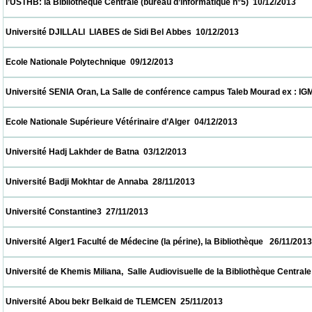
 l’USTHB: la Bibliothèque Centrale (bureau d’informatique n°5)  10/12/2013               
 Université DJILLALI  LIABES de Sidi Bel Abbes  10/12/2013                            
 Ecole Nationale Polytechnique  09/12/2013                            
 Université SENIA Oran, La Salle de conférence campus Taleb Mourad ex : IGMO  08/12/
 Ecole Nationale Supérieure Vétérinaire d’Alger  04/12/2013                            
 Université Hadj Lakhder de Batna  03/12/2013                            
 Université Badji Mokhtar de Annaba  28/11/2013                            
 Université Constantine3  27/11/2013                            
 Université Alger1 Faculté de Médecine (la périne), la Bibliothèque   26/11/2013          
 Université de Khemis Miliana,  Salle Audiovisuelle de la Bibliothèque Centrale     26/11
 Université Abou bekr Belkaid de TLEMCEN  25/11/2013                            