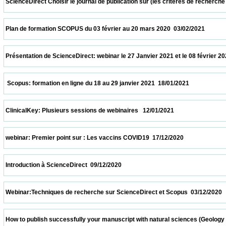
 ScienceDirect Choisir le journal de publication sur (les critères de recherche et le
 Plan de formation SCOPUS du 03 février au 20 mars 2020  03/02/2021                   
 Présentation de ScienceDirect: webinar le 27 Janvier 2021 et le 08 février 2021 à 11h
  Scopus: formation en ligne du 18 au 29 janvier 2021  18/01/2021                         
 ClinicalKey: Plusieurs sessions de webinaires   12/01/2021                            
 webinar: Premier point sur : Les vaccins COVID19  17/12/2020                            
 Introduction à ScienceDirect  09/12/2020                            
 Webinar:Techniques de recherche sur ScienceDirect et Scopus  03/12/2020             
 How to publish successfully your manuscript with natural sciences (Geology and biolo