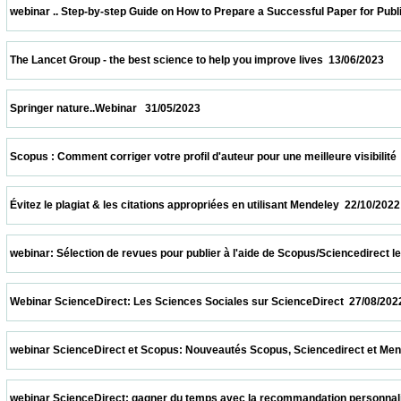
 webinar .. Step-by-step Guide on How to Prepare a Successful Paper for Publishing in
 The Lancet Group - the best science to help you improve lives  13/06/2023              
 Springer nature..Webinar   31/05/2023                            
 Scopus : Comment corriger votre profil d'auteur pour une meilleure visibilité  08/04/20
 Évitez le plagiat & les citations appropriées en utilisant Mendeley  22/10/2022          
 webinar: Sélection de revues pour publier à l'aide de Scopus/Sciencedirect le 08/10/2
 Webinar ScienceDirect: Les Sciences Sociales sur ScienceDirect  27/08/2022          
 webinar ScienceDirect et Scopus: Nouveautés Scopus, Sciencedirect et Mendeley.  13
 webinar ScienceDirect: gagner du temps avec la recommandation personnalisée sur S