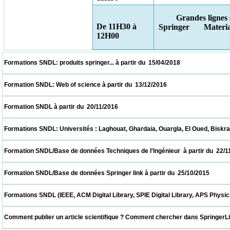
Grandes lignes s
De 11H30 à
Springer
Materi
12H00
 Formations SNDL: produits springer... à partir du  15/04/2018                            
 Formation SNDL: Web of science à partir du  13/12/2016                            
 Formation SNDL à partir du  20/11/2016                            
 Formations SNDL: Universités : Laghouat, Ghardaia, Ouargla, El Oued, Biskra, M'sila. à
 Formation SNDL/Base de données Techniques de l'Ingénieur  à partir du  22/11/2015    
 Formation SNDL/Base de données Springer link à partir du  25/10/2015                   
 Formations SNDL (IEEE, ACM Digital Library, SPIE Digital Library, APS Physics , Cai
 Comment publier un article scientifique ? Comment chercher dans SpringerLink ? CER