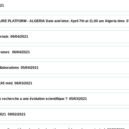
                     
RM - ALGERIA Date and time: April 7th at 11.00 am Algeria time  07/04/2021    
6/04/2021                            
  06/04/2021                            
tions  05/04/2021                            
 06/03/2021                            
che a une évolution scientifique ?  05/03/2021                            
/02/2021                            