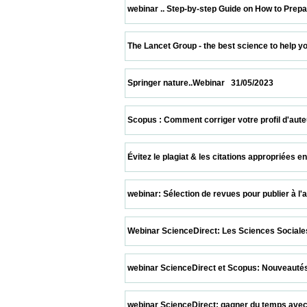
 webinar .. Step-by-step Guide on How to Prepare a 
 The Lancet Group - the best science to help you impr
 Springer nature..Webinar   31/05/2023                    
 Scopus : Comment corriger votre profil d'auteur pour
 Évitez le plagiat & les citations appropriées en util
 webinar: Sélection de revues pour publier à l'aide 
 Webinar ScienceDirect: Les Sciences Sociales sur S
 webinar ScienceDirect et Scopus: Nouveautés Scopu
 webinar ScienceDirect: gagner du temps avec la r