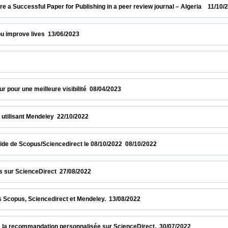
Successful Paper for Publishing in a peer review journal – Algeria    11/10/2023       
ove lives  13/06/2023                            
        
 une meilleure visibilité  08/04/2023                            
isant Mendeley  22/10/2022                            
de Scopus/Sciencedirect le 08/10/2022  08/10/2022                            
cienceDirect  27/08/2022                            
s, Sciencedirect et Mendeley.  13/08/2022                            
ecommandation personnalisée sur ScienceDirect.  30/07/2022                          