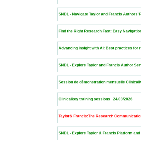
 SNDL - Navigate Taylor and Francis Authors’ Plat
 Find the Right Research Fast: Easy Navigation of t
 Advancing insight with AI: Best practices for rigoro
 SNDL - Explore Taylor and Francis Author Service
 Session de démonstration mensuelle ClinicalKey   25/
 Clinicalkey training sessions   24/03/2026               
 Taylor& Francis:The Research Communication Lab  
 SNDL - Explore Taylor & Francis Platform and Auth