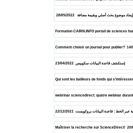
 Formation CAIRN.INFO portail de sciences humaines 
 Comment choisir un journal pour publier?  14/05/2022  
 ات سكوبيس  23/04/2022
 Qui sont les bailleurs de fonds qui s’intéressent le 
 webrinar sciencedirect: quatre webinar durant le moi
 Maîtriser la recherche sur ScienceDirect!  20/06/2021 