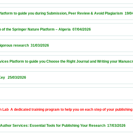
form to guide you during Submission, Peer Review & Avoid Plagiarism  19/04/2026     
he Springer Nature Platform – Algeria  07/04/2026                            
us research  31/03/2026                            
s Platform to guide you Choose the Right Journal and Writing your Manuscript  26/03/
03/2026                            
             
A dedicated training program to help you on each step of your publishing journey  1
or Services: Essential Tools for Publishing Your Research  17/03/2026                