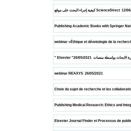
 كيفية إجراء البحث على موقع ScienceDirect 
 Publishing Academic Books with Springer Nature  10/0
 webinar «Éthique et déontologie de la recherche sci
 webinar REAXYS  26/05/2021                            
 Choix du sujet de recherche et les collaborations» 2
 Publishing Medical Research: Ethics and Integrity  08
 Elsevier Journal Finder et Processus de publication  