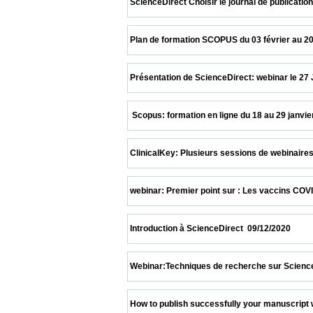
 ScienceDirect Choisir le journal de publication su
 Plan de formation SCOPUS du 03 février au 20 mars 2
 Présentation de ScienceDirect: webinar le 27 Janvie
  Scopus: formation en ligne du 18 au 29 janvier 2021 
 ClinicalKey: Plusieurs sessions de webinaires   12/01
 webinar: Premier point sur : Les vaccins COVID19  17
 Introduction à ScienceDirect  09/12/2020                
 Webinar:Techniques de recherche sur ScienceDirect 
 How to publish successfully your manuscript with n