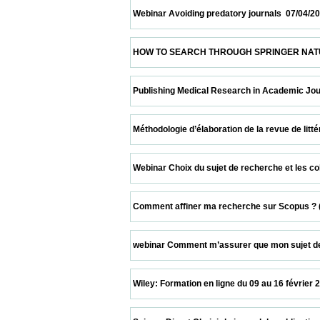
 Webinar Avoiding predatory journals  07/04/2021       
 HOW TO SEARCH THROUGH SPRINGER NATURE PLATFO
 Publishing Medical Research in Academic Journals  0
 Méthodologie d’élaboration de la revue de littérature 
 Webinar Choix du sujet de recherche et les collabora
 Comment affiner ma recherche sur Scopus ? (45 min) 
 webinar Comment m’assurer que mon sujet de recher
 Wiley: Formation en ligne du 09 au 16 février 2021  09