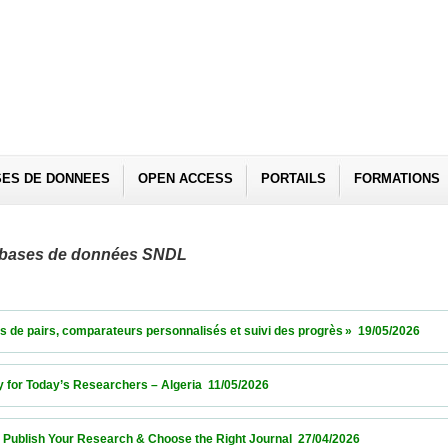
SES DE DONNEES
OPEN ACCESS
PORTAILS
FORMATIONS
es bases de données SNDL
irs, comparateurs personnalisés et suivi des progrès »  19/05/2026                 
r Today’s Researchers – Algeria  11/05/2026                            
ish Your Research & Choose the Right Journal  27/04/2026                            