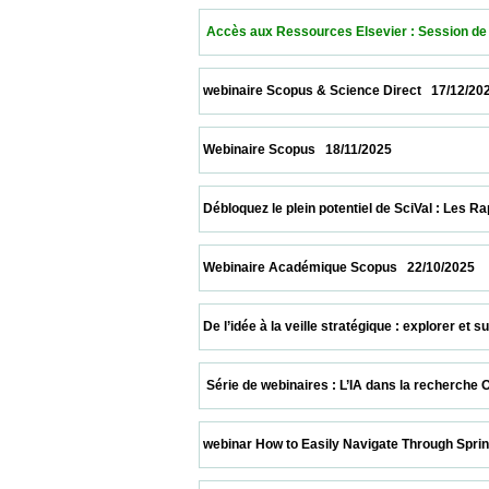
  Accès aux Ressources Elsevier : Session de Forma
 webinaire Scopus & Science Direct   17/12/2025        
 Webinaire Scopus   18/11/2025                            
 Débloquez le plein potentiel de SciVal : Les Rapports
 Webinaire Académique Scopus   22/10/2025             
 De l’idée à la veille stratégique : explorer et sui
  Série de webinaires : L’IA dans la recherche Octobe
 webinar How to Easily Navigate Through Springer Na