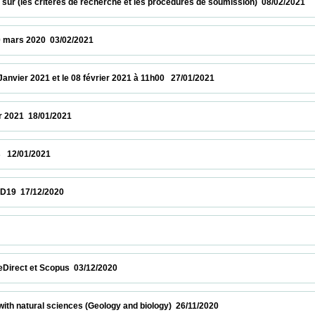
r (les critères de recherche et les procédures de soumission)  08/02/2021              
020  03/02/2021                            
r 2021 et le 08 février 2021 à 11h00   27/01/2021                            
 18/01/2021                            
/2021                            
/12/2020                            
            
et Scopus  03/12/2020                            
atural sciences (Geology and biology)  26/11/2020                            