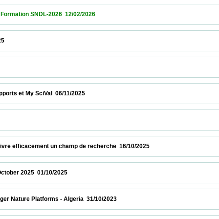
tion SNDL-2026  12/02/2026                            
                    
 et My SciVal  06/11/2025                            
               
vre efficacement un champ de recherche  16/10/2025                            
r 2025  01/10/2025                            
ture Platforms - Algeria  31/10/2023                            