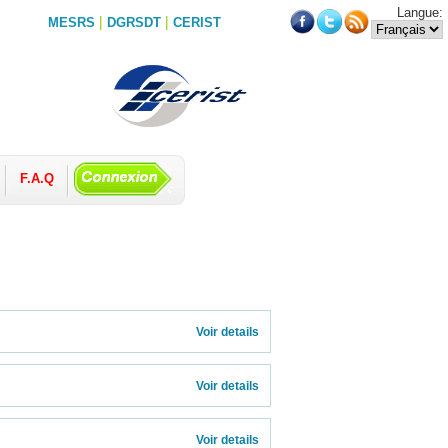
Langue:
|
|
MESRS
DGRSDT
CERIST
F.A.Q
           
Voir details 
Voir details 
Voir details 