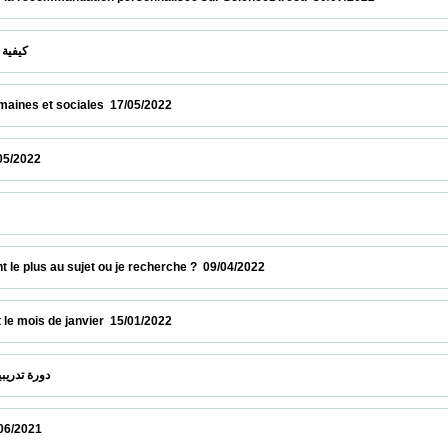
  كيفية إيجاد موضوع بحث أصلي وبقيمة مضافة   28/05/2022                            
et sociales  17/05/2022                            
                          
إستكشف قاعدة البيان                            
plus au sujet ou je recherche ?  09/04/2022                            
s de janvier  15/01/2022                            
 دورة تدريبية عبر الخط : قاعدة البيانات بروكويست  22/12/2021                            
                           