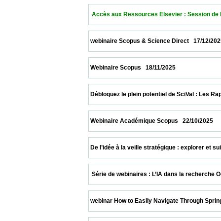
  Accès aux Ressources Elsevier : Session de Format
 webinaire Scopus & Science Direct   17/12/2025         
 Webinaire Scopus   18/11/2025                            
 Débloquez le plein potentiel de SciVal : Les Rapports
 Webinaire Académique Scopus   22/10/2025              
 De l’idée à la veille stratégique : explorer et suiv
  Série de webinaires : L’IA dans la recherche October
 webinar How to Easily Navigate Through Springer Nat