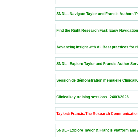
 SNDL - Navigate Taylor and Francis Authors’ Platf
 Find the Right Research Fast: Easy Navigation of th
 Advancing insight with AI: Best practices for rigorou
 SNDL - Explore Taylor and Francis Author Services
 Session de démonstration mensuelle ClinicalKey   25/
 Clinicalkey training sessions   24/03/2026                
 Taylor& Francis:The Research Communication Lab  
 SNDL - Explore Taylor & Francis Platform and Autho