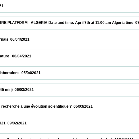
                    
M - ALGERIA Date and time: April 7th at 11.00 am Algeria time  07/04/2021    
/04/2021                            
 06/04/2021                            
ions  05/04/2021                            
 06/03/2021                            
he a une évolution scientifique ?  05/03/2021                            
/02/2021                            