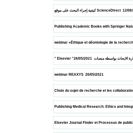
 كيفية إجراء البحث على موقع ScienceDirect 
 Publishing Academic Books with Springer Nature  10/0
 webinar «Éthique et déontologie de la recherche scie
 webinar REAXYS  26/05/2021                            
 Choix du sujet de recherche et les collaborations» 2
 Publishing Medical Research: Ethics and Integrity  08/
 Elsevier Journal Finder et Processus de publication  0