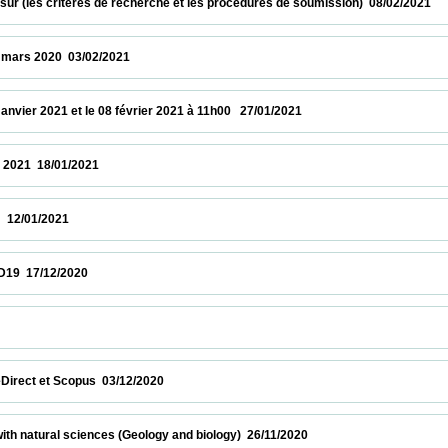
 (les critères de recherche et les procédures de soumission)  08/02/2021              
020  03/02/2021                            
r 2021 et le 08 février 2021 à 11h00   27/01/2021                            
18/01/2021                            
2021                            
12/2020                            
           
et Scopus  03/12/2020                            
atural sciences (Geology and biology)  26/11/2020                            