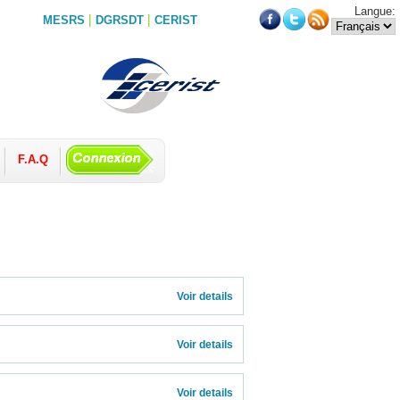
Langue:
|
|
MESRS
DGRSDT
CERIST
F.A.Q
          
Voir details 
Voir details 
Voir details 