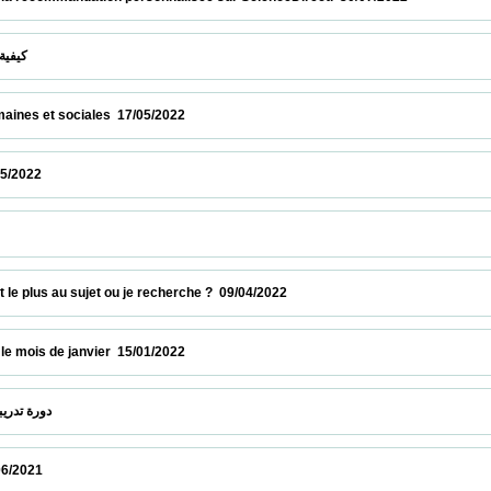
  كيفية إيجاد موضوع بحث أصلي وبقيمة مضافة   28/05/2022                            
t sociales  17/05/2022                            
                          
إستكشف قاعدة البي                            
plus au sujet ou je recherche ?  09/04/2022                            
 de janvier  15/01/2022                            
 دورة تدريبية عبر الخط : قاعدة البيانات بروكويست  22/12/2021                            
                          