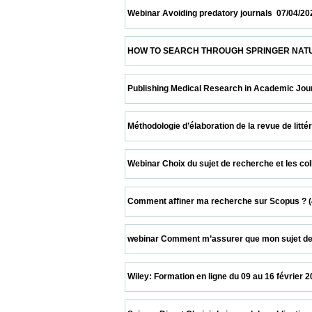
 Webinar Avoiding predatory journals  07/04/2021        
 HOW TO SEARCH THROUGH SPRINGER NATURE PLATFOR
 Publishing Medical Research in Academic Journals  06
 Méthodologie d’élaboration de la revue de littérature  
 Webinar Choix du sujet de recherche et les collaborat
 Comment affiner ma recherche sur Scopus ? (45 min) 
 webinar Comment m’assurer que mon sujet de recherc
 Wiley: Formation en ligne du 09 au 16 février 2021  09