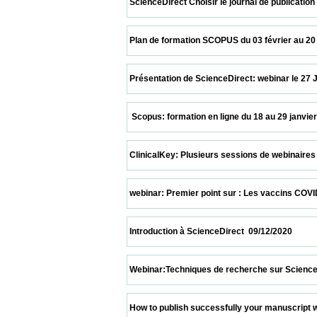
 ScienceDirect Choisir le journal de publication sur
 Plan de formation SCOPUS du 03 février au 20 mars 2
 Présentation de ScienceDirect: webinar le 27 Janvie
  Scopus: formation en ligne du 18 au 29 janvier 2021  
 ClinicalKey: Plusieurs sessions de webinaires   12/01/
 webinar: Premier point sur : Les vaccins COVID19  17/
 Introduction à ScienceDirect  09/12/2020                 
 Webinar:Techniques de recherche sur ScienceDirect 
 How to publish successfully your manuscript with n