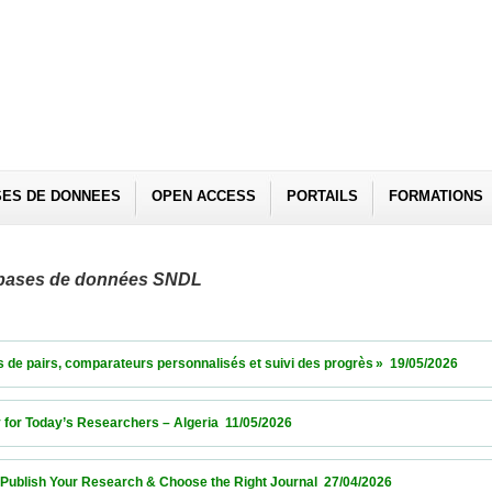
SES DE DONNEES
OPEN ACCESS
PORTAILS
FORMATIONS
es bases de données SNDL
irs, comparateurs personnalisés et suivi des progrès »  19/05/2026                  
r Today’s Researchers – Algeria  11/05/2026                            
sh Your Research & Choose the Right Journal  27/04/2026                            