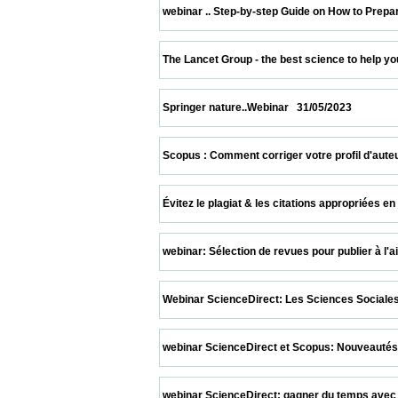
 webinar .. Step-by-step Guide on How to Prepare a S
 The Lancet Group - the best science to help you impro
 Springer nature..Webinar   31/05/2023                    
 Scopus : Comment corriger votre profil d'auteur pour
 Évitez le plagiat & les citations appropriées en utili
 webinar: Sélection de revues pour publier à l'aide 
 Webinar ScienceDirect: Les Sciences Sociales sur Sc
 webinar ScienceDirect et Scopus: Nouveautés Scopus
 webinar ScienceDirect: gagner du temps avec la r