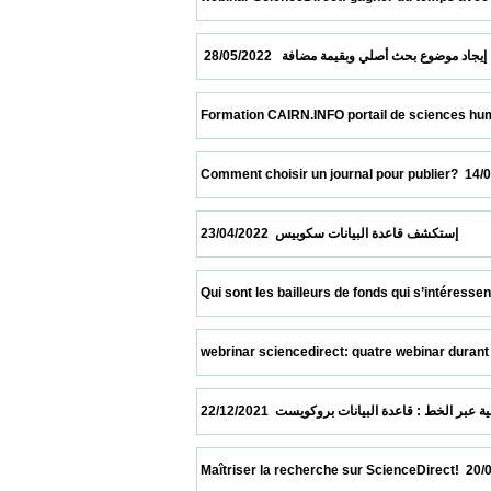
 Formation CAIRN.INFO portail de sciences humaines e
 Comment choisir un journal pour publier?  14/05/2022  
 انات سكوبيس  23/04/2022
 Qui sont les bailleurs de fonds qui s’intéressent le 
 webrinar sciencedirect: quatre webinar durant le mois
 Maîtriser la recherche sur ScienceDirect!  20/06/2021  