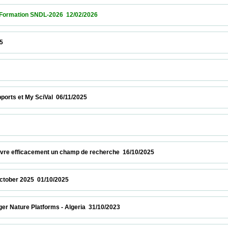
ion SNDL-2026  12/02/2026                            
                   
 et My SciVal  06/11/2025                            
              
re efficacement un champ de recherche  16/10/2025                            
 2025  01/10/2025                            
ure Platforms - Algeria  31/10/2023                            