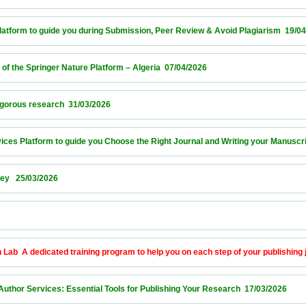
orm to guide you during Submission, Peer Review & Avoid Plagiarism  19/04/2026      
e Springer Nature Platform – Algeria  07/04/2026                            
s research  31/03/2026                            
 Platform to guide you Choose the Right Journal and Writing your Manuscript  26/03/2
03/2026                            
            
A dedicated training program to help you on each step of your publishing journey  18
r Services: Essential Tools for Publishing Your Research  17/03/2026                 