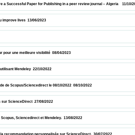
uccessful Paper for Publishing in a peer review journal – Algeria    11/10/2023        
ve lives  13/06/2023                            
        
 une meilleure visibilité  08/04/2023                            
sant Mendeley  22/10/2022                            
de Scopus/Sciencedirect le 08/10/2022  08/10/2022                            
ienceDirect  27/08/2022                            
, Sciencedirect et Mendeley.  13/08/2022                            
ecommandation personnalisée sur ScienceDirect.  30/07/2022                          