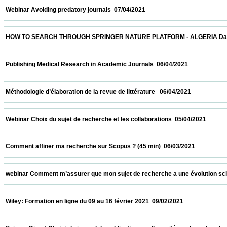
 Webinar Avoiding predatory journals  07/04/2021                            
 HOW TO SEARCH THROUGH SPRINGER NATURE PLATFORM - ALGERIA Date and time: Apr
 Publishing Medical Research in Academic Journals  06/04/2021                          
 Méthodologie d’élaboration de la revue de littérature   06/04/2021                         
 Webinar Choix du sujet de recherche et les collaborations  05/04/2021                   
 Comment affiner ma recherche sur Scopus ? (45 min)  06/03/2021                       
 webinar Comment m’assurer que mon sujet de recherche a une évolution scientifique 
 Wiley: Formation en ligne du 09 au 16 février 2021  09/02/2021                            