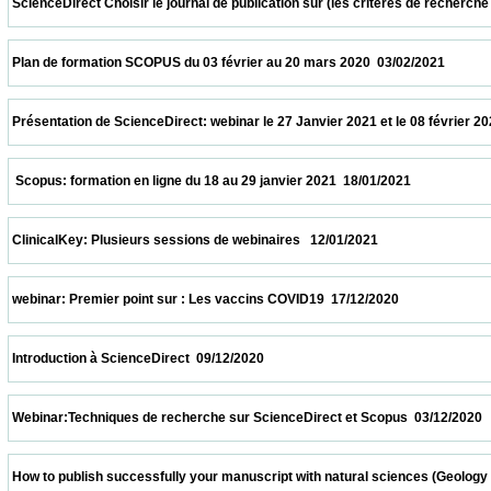
 ScienceDirect Choisir le journal de publication sur (les critères de recherche et le
 Plan de formation SCOPUS du 03 février au 20 mars 2020  03/02/2021                   
 Présentation de ScienceDirect: webinar le 27 Janvier 2021 et le 08 février 2021 à 11h
  Scopus: formation en ligne du 18 au 29 janvier 2021  18/01/2021                         
 ClinicalKey: Plusieurs sessions de webinaires   12/01/2021                            
 webinar: Premier point sur : Les vaccins COVID19  17/12/2020                            
 Introduction à ScienceDirect  09/12/2020                            
 Webinar:Techniques de recherche sur ScienceDirect et Scopus  03/12/2020             
 How to publish successfully your manuscript with natural sciences (Geology and biolo