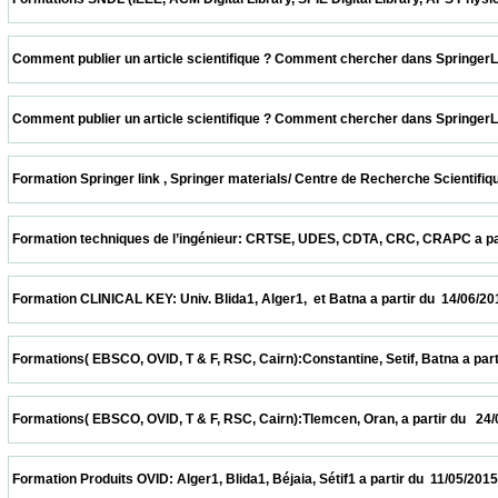
 Comment publier un article scientifique ? Comment chercher dans SpringerLink ? CER
 Comment publier un article scientifique ? Comment chercher dans SpringerLink ? UDE
 Formation Springer link , Springer materials/ Centre de Recherche Scientifique et T
 Formation techniques de l’ingénieur: CRTSE, UDES, CDTA, CRC, CRAPC a partir du  28
 Formation CLINICAL KEY: Univ. Blida1, Alger1,  et Batna a partir du  14/06/2015        
 Formations( EBSCO, OVID, T & F, RSC, Cairn):Constantine, Setif, Batna a partir du  31
 Formations( EBSCO, OVID, T & F, RSC, Cairn):Tlemcen, Oran, a partir du   24/05/2015   
 Formation Produits OVID: Alger1, Blida1, Béjaia, Sétif1 a partir du  11/05/2015          