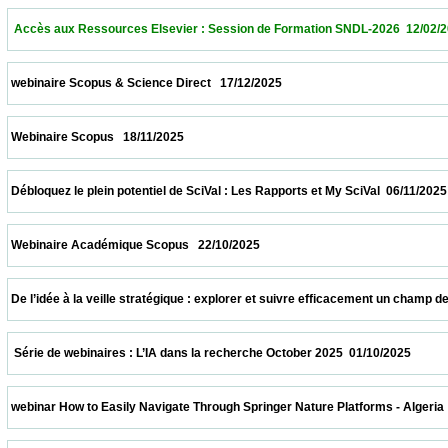
  Accès aux Ressources Elsevier : Session de Formation SNDL-2026  12/02/2026        
 webinaire Scopus & Science Direct   17/12/2025                            
 Webinaire Scopus   18/11/2025                            
 Débloquez le plein potentiel de SciVal : Les Rapports et My SciVal  06/11/2025           
 Webinaire Académique Scopus   22/10/2025                            
 De l’idée à la veille stratégique : explorer et suivre efficacement un champ de recher
  Série de webinaires : L’IA dans la recherche October 2025  01/10/2025                  
 webinar How to Easily Navigate Through Springer Nature Platforms - Algeria  31/10/202