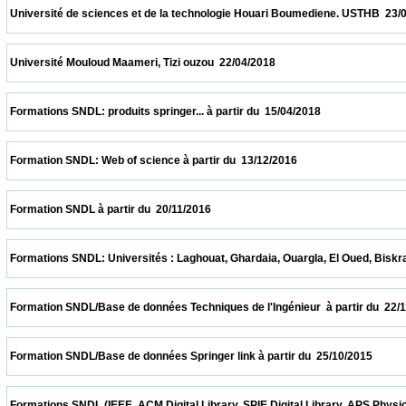
 Université de sciences et de la technologie Houari Boumediene. USTHB  23/04/2018    
 Université Mouloud Maameri, Tizi ouzou  22/04/2018                            
 Formations SNDL: produits springer... à partir du  15/04/2018                            
 Formation SNDL: Web of science à partir du  13/12/2016                            
 Formation SNDL à partir du  20/11/2016                            
 Formations SNDL: Universités : Laghouat, Ghardaia, Ouargla, El Oued, Biskra, M'sila. 
 Formation SNDL/Base de données Techniques de l'Ingénieur  à partir du  22/11/2015    
 Formation SNDL/Base de données Springer link à partir du  25/10/2015                  
 Formations SNDL (IEEE, ACM Digital Library, SPIE Digital Library, APS Physics , Cai