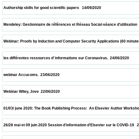
 Authorship skills for good scientific papers   14/09/2020                            
 Mendeley: Gestionnaire de références et Réseau Social-séance d’utilisation  24/07/202
 Webinar: Proofs by Induction and Computer Security Applications (60 minutes)  20/07/
 les différentes ressources d’ informations sur Coronavirus.  24/06/2020                 
 webinar Accucoms.  23/06/2020                            
 Webinar Wiley, Jove  22/06/2020                            
 01/03/ june 2020: The Book Publishing Process:  An Elsevier Author Workshop   01/06/
 26/28 mai et 09 juin 2020 Session d'information d'Elsevier sur le COVID-19   26/05/2020