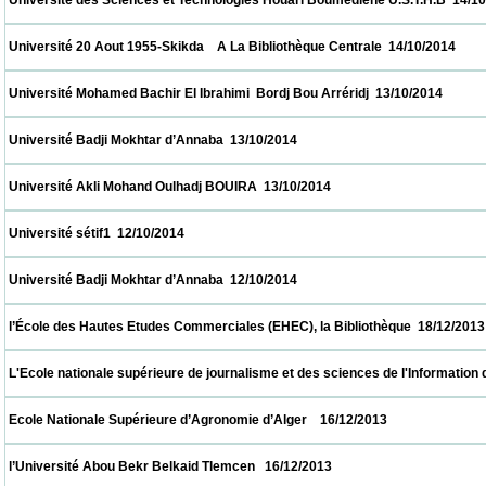
 Université des Sciences et Technologies Houari Boumediene U.S.T.H.B  14/10/2014     
 Université 20 Aout 1955-Skikda    A La Bibliothèque Centrale  14/10/2014                
 Université Mohamed Bachir El Ibrahimi  Bordj Bou Arréridj  13/10/2014                   
 Université Badji Mokhtar d’Annaba  13/10/2014                            
 Université Akli Mohand Oulhadj BOUIRA  13/10/2014                            
 Université sétif1  12/10/2014                            
 Université Badji Mokhtar d’Annaba  12/10/2014                            
 l’École des Hautes Etudes Commerciales (EHEC), la Bibliothèque  18/12/2013           
 L'Ecole nationale supérieure de journalisme et des sciences de l'Information d'Alger 
 Ecole Nationale Supérieure d’Agronomie d’Alger    16/12/2013                            
 l’Université Abou Bekr Belkaid Tlemcen   16/12/2013                            