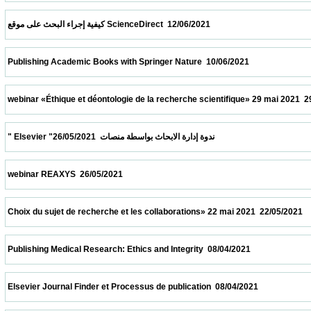
 كيفية إجراء البحث على موقع ScienceDirect  12/06/2021                            
 Publishing Academic Books with Springer Nature  10/06/2021                            
 webinar «Éthique et déontologie de la recherche scientifique» 29 mai 2021  29/05/2021 
 " Elsevier "ندوة إدارة الابحاث بواسطة منصات  26/05/2021                            
 webinar REAXYS  26/05/2021                            
 Choix du sujet de recherche et les collaborations» 22 mai 2021  22/05/2021             
 Publishing Medical Research: Ethics and Integrity  08/04/2021                            
 Elsevier Journal Finder et Processus de publication  08/04/2021                          