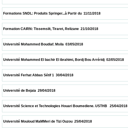
 Formations SNDL: Produits Springer...à Partir du  11/11/2018                            
 Formation CAIRN: Tissemsilt, Tiraret, Relizane  21/10/2018                            
 Université Mohammed Boudiaf. Msila  03/05/2018                            
 Université Mohammed El bachir El ibrahimi, Bordj Bou Arréridj  02/05/2018              
 Université Ferhat Abbas Sétif 1  30/04/2018                            
 Université de Bejaia  29/04/2018                            
 Université Science et Technologies Houari Boumediene. USTHB   25/04/2018            
 Université Mouloud MaMMeri de Tizi Ouzou  25/04/2018                            