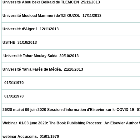
 Université Abou bekr Belkaid de TLEMCEN  25/11/2013                            
 Université Mouloud Mammeri deTIZI OUZOU  17/11/2013                            
 Université d’Alger 1  12/11/2013                            
 USTHB  31/10/2013                            
  Université Tahar Moulay Saida  30/10/2013                            
 Université Yahia Farès de Médéa,  21/10/2013                            
   01/01/1970                            
   01/01/1970                            
 26/28 mai et 09 juin 2020 Session d'information d'Elsevier sur le COVID-19   01/01/1970
 Webinar  01/03 june 2020: The Book Publishing Process:  An Elsevier Author Workshop
 webinar Accucoms.  01/01/1970                            