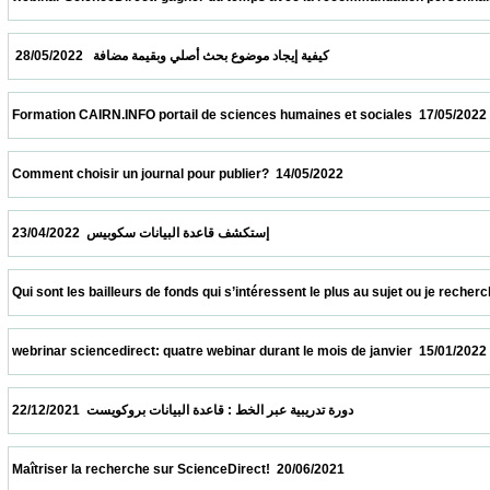
  كيفية إيجاد موضوع بحث أصلي وبقيمة مضافة   28/05/2022                            
 Formation CAIRN.INFO portail de sciences humaines et sociales  17/05/2022            
 Comment choisir un journal pour publier?  14/05/2022                            
 إستكشف قاعدة البيانات سكوبيس  23/04/2022                            
 Qui sont les bailleurs de fonds qui s’intéressent le plus au sujet ou je recherche ?  09
 webrinar sciencedirect: quatre webinar durant le mois de janvier  15/01/2022           
 دورة تدريبية عبر الخط : قاعدة البيانات بروكويست  22/12/2021                            
 Maîtriser la recherche sur ScienceDirect!  20/06/2021                            