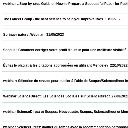
 webinar .. Step-by-step Guide on How to Prepare a Successful Paper for Publishing in
 The Lancet Group - the best science to help you improve lives  13/06/2023              
 Springer nature..Webinar   31/05/2023                            
 Scopus : Comment corriger votre profil d'auteur pour une meilleure visibilité  08/04/20
 Évitez le plagiat & les citations appropriées en utilisant Mendeley  22/10/2022          
 webinar: Sélection de revues pour publier à l'aide de Scopus/Sciencedirect le 08/10/2
 Webinar ScienceDirect: Les Sciences Sociales sur ScienceDirect  27/08/2022          
 webinar ScienceDirect et Scopus: Nouveautés Scopus, Sciencedirect et Mendeley.  13
 webinar ScienceDirect: gagner du temps avec la recommandation personnalisée sur S