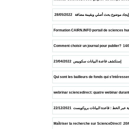
 Formation CAIRN.INFO portail de sciences humaines 
 Comment choisir un journal pour publier?  14/05/2022  
 ات سكوبيس  23/04/2022
 Qui sont les bailleurs de fonds qui s’intéressent le 
 webrinar sciencedirect: quatre webinar durant le moi
 Maîtriser la recherche sur ScienceDirect!  20/06/2021 