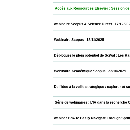
  Accès aux Ressources Elsevier : Session de Forma
 webinaire Scopus & Science Direct   17/12/2025        
 Webinaire Scopus   18/11/2025                            
 Débloquez le plein potentiel de SciVal : Les Rapports
 Webinaire Académique Scopus   22/10/2025             
 De l’idée à la veille stratégique : explorer et sui
  Série de webinaires : L’IA dans la recherche Octobe
 webinar How to Easily Navigate Through Springer Na