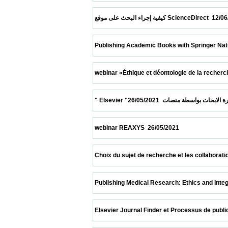
 كيفية إجراء البحث على موقع ScienceDirect 
 Publishing Academic Books with Springer Nature  10/0
 webinar «Éthique et déontologie de la recherche sci
 webinar REAXYS  26/05/2021                            
 Choix du sujet de recherche et les collaborations» 2
 Publishing Medical Research: Ethics and Integrity  08
 Elsevier Journal Finder et Processus de publication  