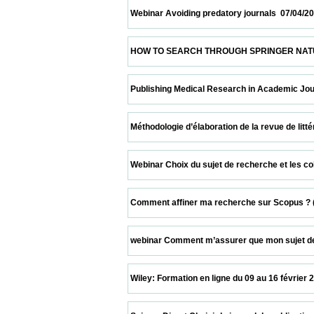
 Webinar Avoiding predatory journals  07/04/2021       
 HOW TO SEARCH THROUGH SPRINGER NATURE PLATFO
 Publishing Medical Research in Academic Journals  0
 Méthodologie d’élaboration de la revue de littérature 
 Webinar Choix du sujet de recherche et les collabora
 Comment affiner ma recherche sur Scopus ? (45 min) 
 webinar Comment m’assurer que mon sujet de recher
 Wiley: Formation en ligne du 09 au 16 février 2021  09