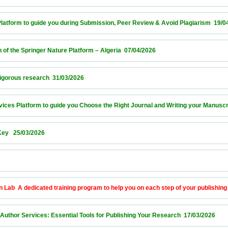
form to guide you during Submission, Peer Review & Avoid Plagiarism  19/04/2026     
he Springer Nature Platform – Algeria  07/04/2026                            
us research  31/03/2026                            
s Platform to guide you Choose the Right Journal and Writing your Manuscript  26/03/
03/2026                            
             
A dedicated training program to help you on each step of your publishing journey  1
or Services: Essential Tools for Publishing Your Research  17/03/2026                