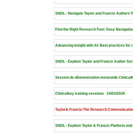
 SNDL - Navigate Taylor and Francis Authors’ Plat
 Find the Right Research Fast: Easy Navigation of t
 Advancing insight with AI: Best practices for rigoro
 SNDL - Explore Taylor and Francis Author Service
 Session de démonstration mensuelle ClinicalKey   25/
 Clinicalkey training sessions   24/03/2026               
 Taylor& Francis:The Research Communication Lab  
 SNDL - Explore Taylor & Francis Platform and Auth