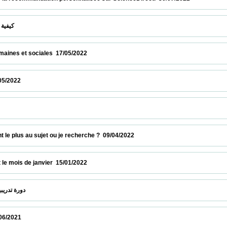
  كيفية إيجاد موضوع بحث أصلي وبقيمة مضافة   28/05/2022                            
et sociales  17/05/2022                            
                          
إستكشف قاعدة البيان                            
plus au sujet ou je recherche ?  09/04/2022                            
s de janvier  15/01/2022                            
 دورة تدريبية عبر الخط : قاعدة البيانات بروكويست  22/12/2021                            
                           