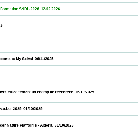
tion SNDL-2026  12/02/2026                            
                    
 et My SciVal  06/11/2025                            
               
vre efficacement un champ de recherche  16/10/2025                            
r 2025  01/10/2025                            
ture Platforms - Algeria  31/10/2023                            