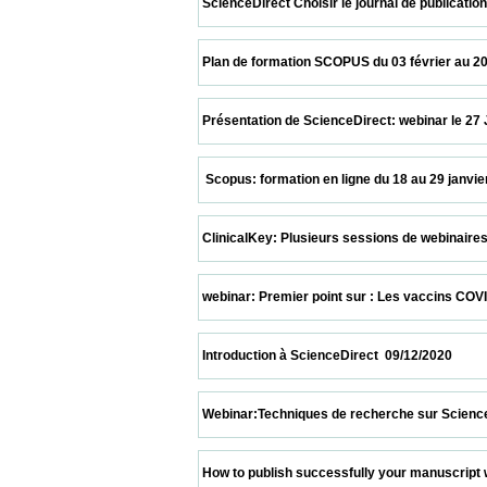
 ScienceDirect Choisir le journal de publication su
 Plan de formation SCOPUS du 03 février au 20 mars 2
 Présentation de ScienceDirect: webinar le 27 Janvie
  Scopus: formation en ligne du 18 au 29 janvier 2021 
 ClinicalKey: Plusieurs sessions de webinaires   12/01
 webinar: Premier point sur : Les vaccins COVID19  17
 Introduction à ScienceDirect  09/12/2020                
 Webinar:Techniques de recherche sur ScienceDirect 
 How to publish successfully your manuscript with n