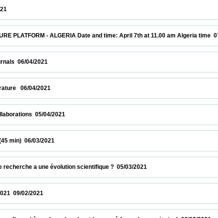
                     
RM - ALGERIA Date and time: April 7th at 11.00 am Algeria time  07/04/2021    
6/04/2021                            
  06/04/2021                            
tions  05/04/2021                            
 06/03/2021                            
che a une évolution scientifique ?  05/03/2021                            
/02/2021                            