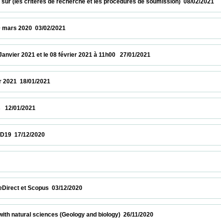
r (les critères de recherche et les procédures de soumission)  08/02/2021              
020  03/02/2021                            
r 2021 et le 08 février 2021 à 11h00   27/01/2021                            
 18/01/2021                            
/2021                            
/12/2020                            
            
et Scopus  03/12/2020                            
atural sciences (Geology and biology)  26/11/2020                            