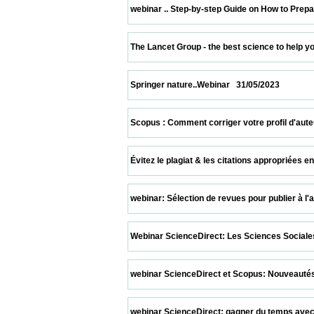
 webinar .. Step-by-step Guide on How to Prepare a 
 The Lancet Group - the best science to help you impr
 Springer nature..Webinar   31/05/2023                    
 Scopus : Comment corriger votre profil d'auteur pour
 Évitez le plagiat & les citations appropriées en util
 webinar: Sélection de revues pour publier à l'aide 
 Webinar ScienceDirect: Les Sciences Sociales sur S
 webinar ScienceDirect et Scopus: Nouveautés Scopu
 webinar ScienceDirect: gagner du temps avec la r