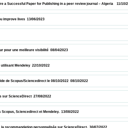
Successful Paper for Publishing in a peer review journal – Algeria    11/10/2023       
ove lives  13/06/2023                            
        
 une meilleure visibilité  08/04/2023                            
isant Mendeley  22/10/2022                            
de Scopus/Sciencedirect le 08/10/2022  08/10/2022                            
cienceDirect  27/08/2022                            
s, Sciencedirect et Mendeley.  13/08/2022                            
ecommandation personnalisée sur ScienceDirect.  30/07/2022                          