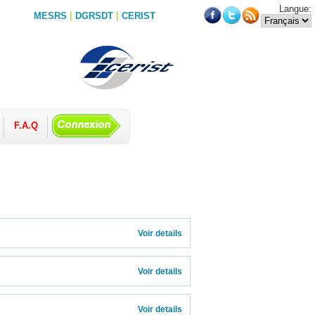
Langue:
|
|
MESRS
DGRSDT
CERIST
F.A.Q
           
Voir details 
Voir details 
Voir details 