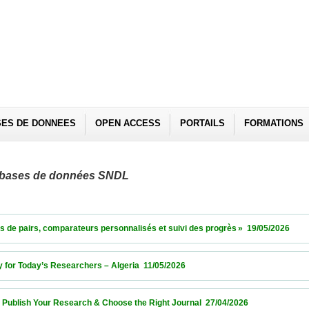
SES DE DONNEES
OPEN ACCESS
PORTAILS
FORMATIONS
es bases de données SNDL
irs, comparateurs personnalisés et suivi des progrès »  19/05/2026                 
r Today’s Researchers – Algeria  11/05/2026                            
ish Your Research & Choose the Right Journal  27/04/2026                            