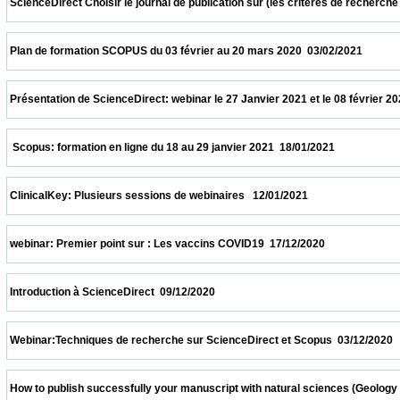
 ScienceDirect Choisir le journal de publication sur (les critères de recherche et le
 Plan de formation SCOPUS du 03 février au 20 mars 2020  03/02/2021                   
 Présentation de ScienceDirect: webinar le 27 Janvier 2021 et le 08 février 2021 à 11h
  Scopus: formation en ligne du 18 au 29 janvier 2021  18/01/2021                         
 ClinicalKey: Plusieurs sessions de webinaires   12/01/2021                            
 webinar: Premier point sur : Les vaccins COVID19  17/12/2020                            
 Introduction à ScienceDirect  09/12/2020                            
 Webinar:Techniques de recherche sur ScienceDirect et Scopus  03/12/2020             
 How to publish successfully your manuscript with natural sciences (Geology and biolo