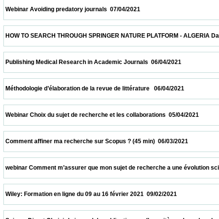
 Webinar Avoiding predatory journals  07/04/2021                            
 HOW TO SEARCH THROUGH SPRINGER NATURE PLATFORM - ALGERIA Date and time: Apr
 Publishing Medical Research in Academic Journals  06/04/2021                          
 Méthodologie d’élaboration de la revue de littérature   06/04/2021                         
 Webinar Choix du sujet de recherche et les collaborations  05/04/2021                   
 Comment affiner ma recherche sur Scopus ? (45 min)  06/03/2021                       
 webinar Comment m’assurer que mon sujet de recherche a une évolution scientifique 
 Wiley: Formation en ligne du 09 au 16 février 2021  09/02/2021                            