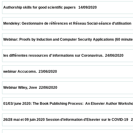
 Authorship skills for good scientific papers   14/09/2020                            
 Mendeley: Gestionnaire de références et Réseau Social-séance d’utilisation  24/07/202
 Webinar: Proofs by Induction and Computer Security Applications (60 minutes)  20/07/
 les différentes ressources d’ informations sur Coronavirus.  24/06/2020                 
 webinar Accucoms.  23/06/2020                            
 Webinar Wiley, Jove  22/06/2020                            
 01/03/ june 2020: The Book Publishing Process:  An Elsevier Author Workshop   01/06/
 26/28 mai et 09 juin 2020 Session d'information d'Elsevier sur le COVID-19   26/05/2020