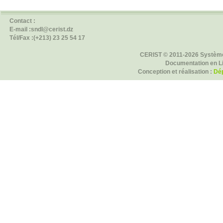
Contact :
E-mail :sndl@cerist.dz
Tél/Fax :(+213) 23 25 54 17
CERIST © 2011-2026 Système
Documentation en L
Conception et réalisation :
Dép