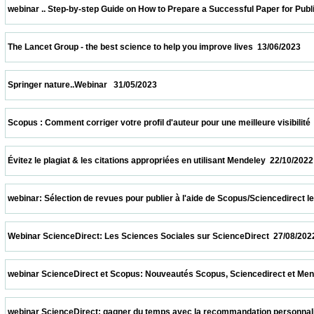
 webinar .. Step-by-step Guide on How to Prepare a Successful Paper for Publishing in
 The Lancet Group - the best science to help you improve lives  13/06/2023              
 Springer nature..Webinar   31/05/2023                            
 Scopus : Comment corriger votre profil d'auteur pour une meilleure visibilité  08/04/20
 Évitez le plagiat & les citations appropriées en utilisant Mendeley  22/10/2022          
 webinar: Sélection de revues pour publier à l'aide de Scopus/Sciencedirect le 08/10/2
 Webinar ScienceDirect: Les Sciences Sociales sur ScienceDirect  27/08/2022          
 webinar ScienceDirect et Scopus: Nouveautés Scopus, Sciencedirect et Mendeley.  13
 webinar ScienceDirect: gagner du temps avec la recommandation personnalisée sur S