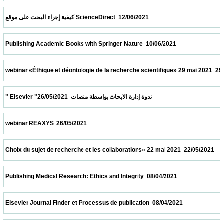
 كيفية إجراء البحث على موقع ScienceDirect  12/06/2021                            
 Publishing Academic Books with Springer Nature  10/06/2021                            
 webinar «Éthique et déontologie de la recherche scientifique» 29 mai 2021  29/05/2021 
 " Elsevier "ندوة إدارة الابحاث بواسطة منصات  26/05/2021                            
 webinar REAXYS  26/05/2021                            
 Choix du sujet de recherche et les collaborations» 22 mai 2021  22/05/2021             
 Publishing Medical Research: Ethics and Integrity  08/04/2021                            
 Elsevier Journal Finder et Processus de publication  08/04/2021                          