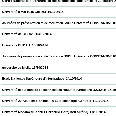
 Centre National de Recherche en Biothechnologie constantine le 20 octobre 2014  20/1
 Université 8 Mai 1945 Guelma  19/10/2014                            
 Journées de présentation et de formation SNDL: Université CONSTANTINE 01, CON
 Université de BLIDA1  16/10/2014                            
 Université BLIDA 1  15/10/2014                            
 Journées de présentation et de formation SNDL: Université CONSTANTINE 01, CON
 université de M'sila  15/10/2014                            
 Ecole Nationale Supérieure d’Informatique  14/10/2014                            
 Université des Sciences et Technologies Houari Boumediene U.S.T.H.B  14/10/2014     
 Université 20 Aout 1955-Skikda    A La Bibliothèque Centrale  14/10/2014                
 Université Mohamed Bachir El Ibrahimi  Bordj Bou Arréridj  13/10/2014                   