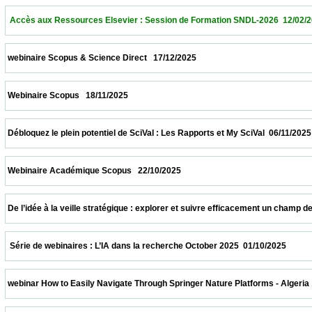
  Accès aux Ressources Elsevier : Session de Formation SNDL-2026  12/02/2026        
 webinaire Scopus & Science Direct   17/12/2025                            
 Webinaire Scopus   18/11/2025                            
 Débloquez le plein potentiel de SciVal : Les Rapports et My SciVal  06/11/2025           
 Webinaire Académique Scopus   22/10/2025                            
 De l’idée à la veille stratégique : explorer et suivre efficacement un champ de recher
  Série de webinaires : L’IA dans la recherche October 2025  01/10/2025                  
 webinar How to Easily Navigate Through Springer Nature Platforms - Algeria  31/10/202