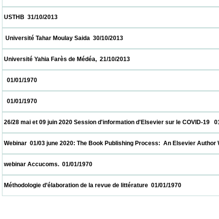
 USTHB  31/10/2013                            
  Université Tahar Moulay Saida  30/10/2013                            
 Université Yahia Farès de Médéa,  21/10/2013                            
   01/01/1970                            
   01/01/1970                            
 26/28 mai et 09 juin 2020 Session d'information d'Elsevier sur le COVID-19   01/01/1970
 Webinar  01/03 june 2020: The Book Publishing Process:  An Elsevier Author Workshop
 webinar Accucoms.  01/01/1970                            
 Méthodologie d’élaboration de la revue de littérature  01/01/1970                          