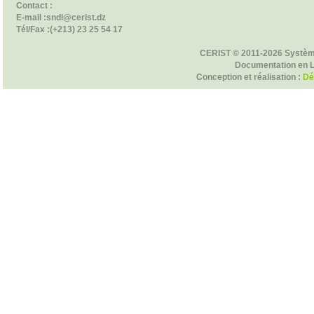
Contact :
E-mail :sndl@cerist.dz
Tél/Fax :(+213) 23 25 54 17
CERIST © 2011-2026 Systèm
Documentation en 
Conception et réalisation :
Dé