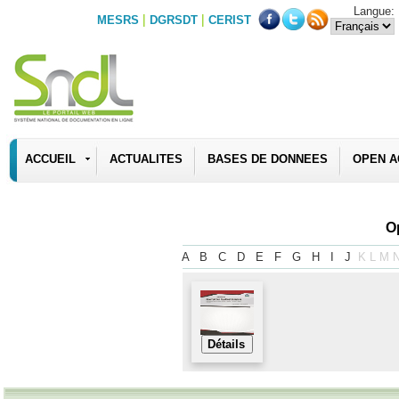
Langue:
|
|
MESRS
DGRSDT
CERIST
ACCUEIL
ACTUALITES
BASES DE DONNEES
OPEN A
O
A
B
C
D
E
F
G
H
I
J
K
L
M
Détails