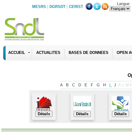
Langue:
|
|
MESRS
DGRSDT
CERIST
ACCUEIL
ACTUALITES
BASES DE DONNEES
OPEN A
O
A
B
C
D
E
F
G
H
I
J
K
L
M
Détails
Détails
Détails