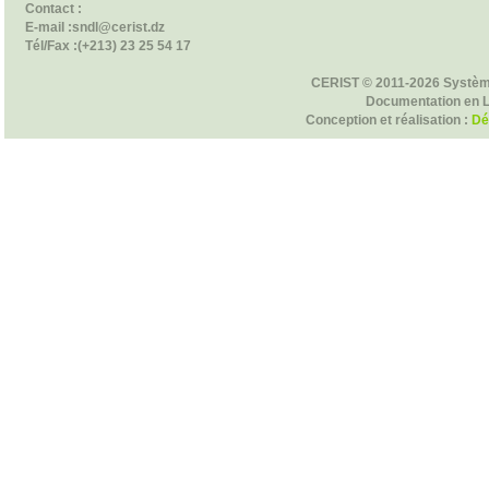
Contact :
E-mail :sndl@cerist.dz
Tél/Fax :(+213) 23 25 54 17
CERIST © 2011-2026 Systèm
Documentation en 
Conception et réalisation :
Dé