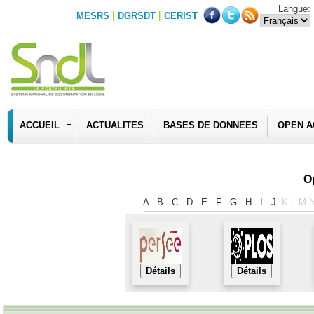
Langue:
|
|
MESRS
DGRSDT
CERIST
ACCUEIL
ACTUALITES
BASES DE DONNEES
OPEN A
O
A
B
C
D
E
F
G
H
I
J
K
L
M
Détails
Détails