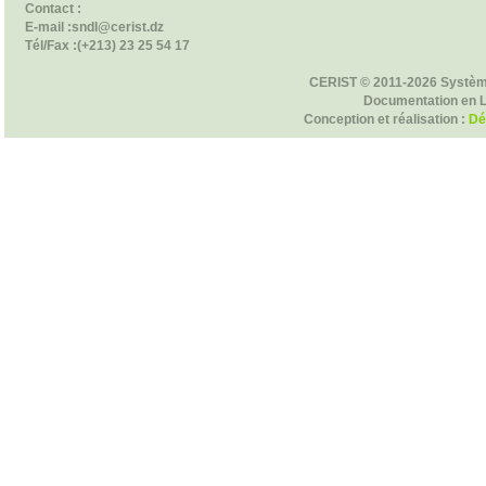
Contact :
E-mail :sndl@cerist.dz
Tél/Fax :(+213) 23 25 54 17
CERIST © 2011-2026 Systèm
Documentation en 
Conception et réalisation :
Dé