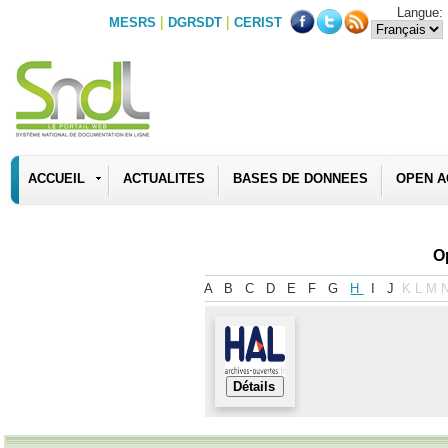
Langue:
|
|
MESRS
DGRSDT
CERIST
ACCUEIL
ACTUALITES
BASES DE DONNEES
OPEN A
O
A
B
C
D
E
F
G
H
I
J
K
L
M
Détails