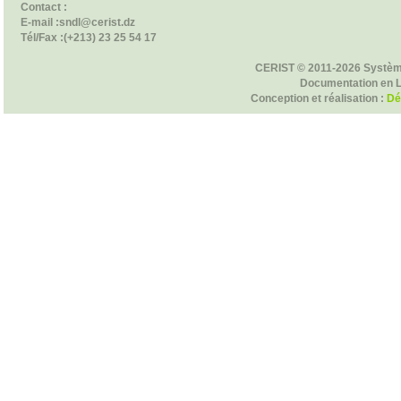
Contact :
E-mail :sndl@cerist.dz
Tél/Fax :(+213) 23 25 54 17
CERIST © 2011-2026 Systèm
Documentation en 
Conception et réalisation :
Dé