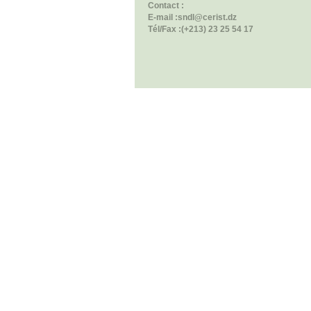
Contact :
E-mail :sndl@cerist.dz
Tél/Fax :(+213) 23 25 54 17