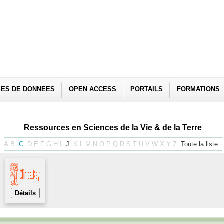
SES DE DONNEES
OPEN ACCESS
PORTAILS
FORMATIONS
Ressources en Sciences de la Vie & de la Terre
A
B
C
D
E
F
G
H
I
J
K
L
M
N
O
P
Q
R
S
T
U
V
W
X
Y
Z
Toute la liste
Détails