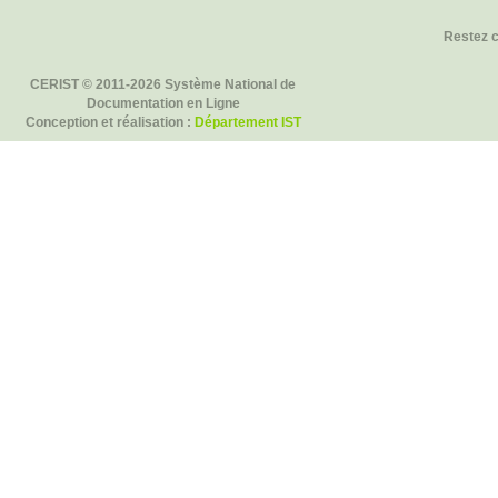
Restez 
CERIST © 2011-2026 Système National de
Documentation en Ligne
Conception et réalisation :
Département IST