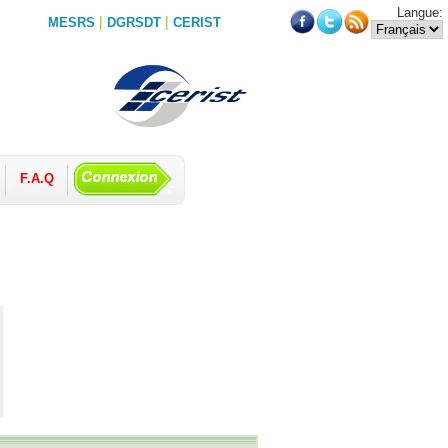
Langue:
|
|
MESRS
DGRSDT
CERIST
F.A.Q