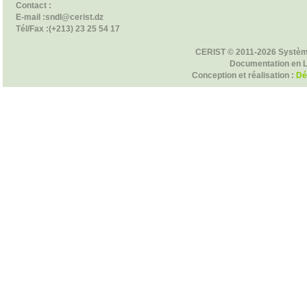
Contact :
E-mail :sndl@cerist.dz
Tél/Fax :(+213) 23 25 54 17
CERIST © 2011-2026 Systèm
Documentation en 
Conception et réalisation :
Dé