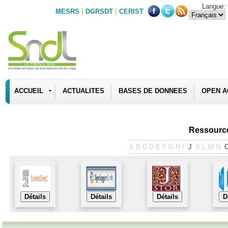
Langue:
|
|
MESRS
DGRSDT
CERIST
ACCUEIL
ACTUALITES
BASES DE DONNEES
OPEN A
Ressource
A
B
C
D
E
F
G
H
I
J
K
L
M
N
Détails
Détails
Détails
D