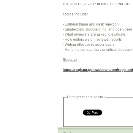
Tue, Jun 16, 2026 1:30 PM - 3:00 PM +01
Topics include:
- Editorial triage and desk rejection
- Single-blind, double-blind, and open pee
- What reviewers are asked to evaluate
- How editors weigh reviewer reports
- Writing effective revision letters
- Handling contradictory or critical feedback
Register
https://register.gotowebinar.com/regist
Partager cet article via :