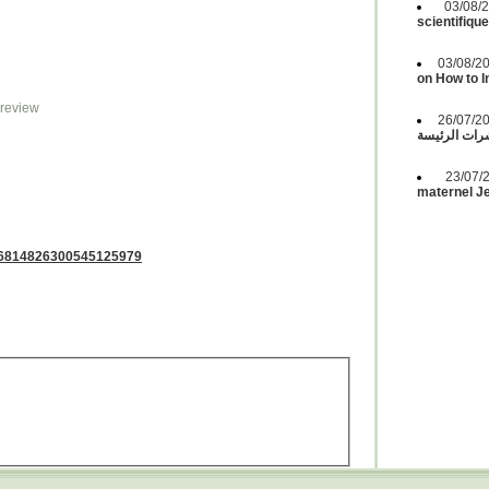
03/08
scientifiqu
03/08/2
on How to 
r review
26/07/2
ات الرئيسة
23/07
maternel Je
er/6814826300545125979