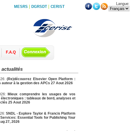
Langue:
|
|
MESRS
DGRSDT
CERIST
F.A.Q
 actualités
026:
(Re)découvrez Elsevier Open Platform :
 auteur à la gestion des APCs 27 Aout 2026
2026:
Mieux comprendre les usages de vos
électroniques : tableaux de bord, analyses et
 clés 25 Aout 2026
026:
SNDL - Explore Taylor & Francis Platform
Services: Essential Tools for Publishing Your
ug 27, 2026