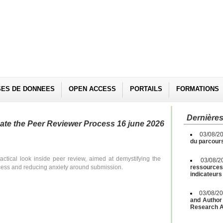
SES DE DONNEES
OPEN ACCESS
PORTAILS
FORMATIONS
Dernières
ate the Peer Reviewer Process 16 june 2026
03/08/2
du parcours
actical look inside peer review, aimed at demystifying the
03/08/
ess and reducing anxiety around submission.
ressources 
indicateurs
03/08/2
and Author 
Research A