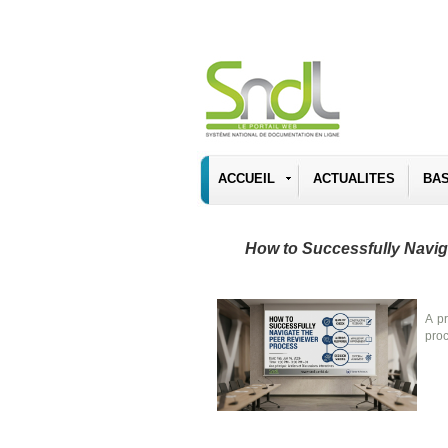
ACCUEIL
ACTUALITES
BA
How to Successfully Navig
A pr
proc